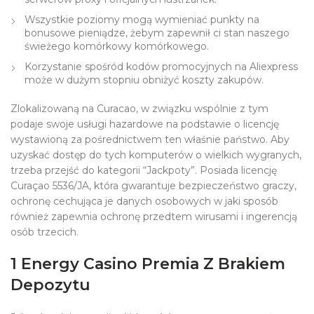
Wszystkie poziomy mogą wymieniać punkty na
bonusowe pieniądze, żebym zapewnił ci stan naszego
świeżego komórkowy komórkowego.
Korzystanie spośród kodów promocyjnych na Aliexpress
może w dużym stopniu obniżyć koszty zakupów.
Zlokalizowaną na Curacao, w związku wspólnie z tym
podaje swoje usługi hazardowe na podstawie o licencję
wystawioną za pośrednictwem ten właśnie państwo. Aby
uzyskać dostęp do tych komputerów o wielkich wygranych,
trzeba przejść do kategorii “Jackpoty”. Posiada licencję
Curaçao 5536/JA, która gwarantuje bezpieczeństwo graczy,
ochronę cechująca je danych osobowych w jaki sposób
również zapewnia ochronę przedtem wirusami i ingerencją
osób trzecich.
1 Energy Casino Premia Z Brakiem
Depozytu