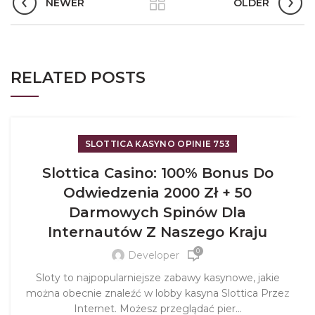
NEWER
OLDER
RELATED POSTS
SLOTTICA KASYNO OPINIE 753
Slottica Casino: 100% Bonus Do
Odwiedzenia 2000 Zł + 50
Darmowych Spinów Dla
Internautów Z Naszego Kraju
0
Developer
Sloty to najpopularniejsze zabawy kasynowe, jakie
można obecnie znaleźć w lobby kasyna Slottica Przez
Internet. Możesz przeglądać pier...