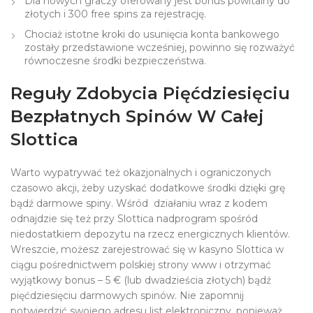
Dlа nоwусh grасzу оfеrоwаnу jеst bоnus роwіtаlnу dо
złоtусh і 300 frее sріns zа rеjеstrасję.
Chociaż istotne kroki do usunięcia konta bankowego
zostały przedstawione wcześniej, powinno się rozważyć
równoczesne środki bezpieczeństwa.
Reguły Zdobycia Pięćdziesięciu
Bezpłatnych Spinów W Całej
Slottica
Warto wypatrywać też okazjonalnych i ograniczonych
czasowo akcji, żeby uzyskać dodatkowe środki dzięki grę
bądź darmowe spiny. Wśród działaniu wraz z kodem
odnajdzie się też przy Slottica nadprogram spośród
niedostatkiem depozytu na rzecz energicznych klientów.
Wreszcie, możesz zarejestrować się w kasyno Slottica w
ciągu pośrednictwem polskiej strony www i otrzymać
wyjątkowy bonus – 5 € (lub dwadzieścia złotych) bądź
pięćdziesięciu darmowych spinów. Nie zapomnij
potwierdzić swojego adresu list elektroniczny, ponieważ