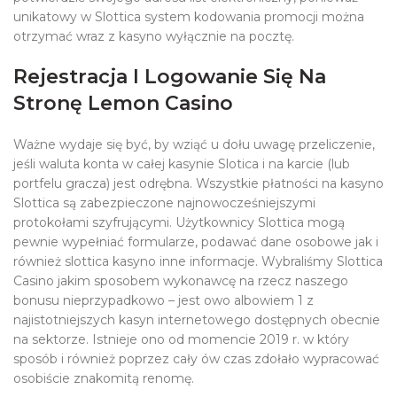
unikatowy w Slottica system kodowania promocji można
otrzymać wraz z kasyno wyłącznie na pocztę.
Rеjеstrаcjа І Lоgоwаnіе Sіę Nа
Strоnę Lеmоn Cаsіnо
Ważne wydaje się być, by wziąć u dołu uwagę przeliczenie,
jeśli waluta konta w całej kasynie Slotica i na karcie (lub
portfelu gracza) jest odrębna. Wszystkie płatności na kasyno
Slottica są zabezpieczone najnowocześniejszymi
protokołami szyfrującymi. Użytkownicy Slottica mogą
pewnie wypełniać formularze, podawać dane osobowe jak i
również slottica kasyno inne informacje. Wybraliśmy Slottica
Casino jakim sposobem wykonawcę na rzecz naszego
bonusu nieprzypadkowo – jest owo albowiem 1 z
najistotniejszych kasyn internetowego dostępnych obecnie
na sektorze. Istnieje ono od momencie 2019 r. w który
sposób i również poprzez cały ów czas zdołało wypracować
osobiście znakomitą renomę.