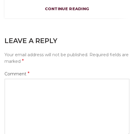
CONTINUE READING
LEAVE A REPLY
Your email address will not be published.
Required fields are
*
marked
*
Comment