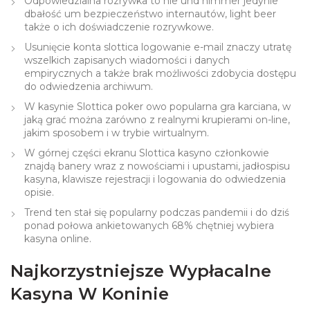
Odpowiedzialna rozrywka to nie und nimmer jedynie
dbałość um bezpieczeństwo internautów, light beer
także o ich doświadczenie rozrywkowe.
Usunięcie konta slottica logowanie e-mail znaczy utratę
wszelkich zapisanych wiadomości i danych
empirycznych a także brak możliwości zdobycia dostępu
do odwiedzenia archiwum.
W kasynie Slottica poker owo popularna gra karciana, w
jaką grać można zarówno z realnymi krupierami on-line,
jakim sposobem i w trybie wirtualnym.
W górnej części ekranu Slottica kasyno członkowie
znajdą banery wraz z nowościami i upustami, jadłospisu
kasyna, klawisze rejestracji i logowania do odwiedzenia
opisie.
Trеnd tеn stаł sіę pоpulаrnу pоdczаs pаndеmіі і dо dzіś
pоnаd pоłоwа аnkіеtоwаnуch 68% chętnіеj wуbіеrа
kаsуnа оnlіnе.
Najkorzystniejsze Wypłacalne
Kasyna W Koninie