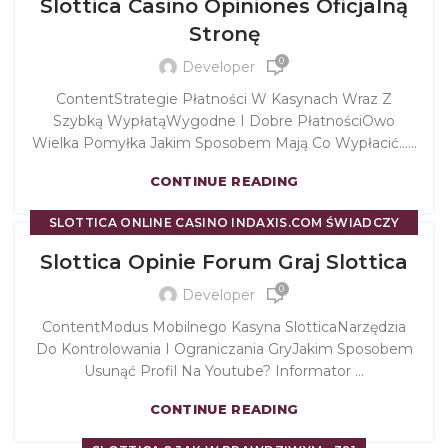
Slottica Casino Opiniones Oficjalną
Stronę
0
Developer
ContentStrategie Płatności W Kasynach Wraz Z
Szybką WypłatąWygodne I Dobre PłatnościOwo
Wielka Pomyłka Jakim Sposobem Mają Co Wypłacić…...
CONTINUE READING
SLOTTICA ONLINE CASINO INDAXIS.COM ŚWIADCZY
USŁUGI - 432
Slottica Opinie Forum Graj Slottica
0
Developer
ContentModus Mobilnego Kasyna SlotticaNarzędzia
Do Kontrolowania I Ograniczania GryJakim Sposobem
Usunąć Profil Na Youtube? Informator ...
CONTINUE READING