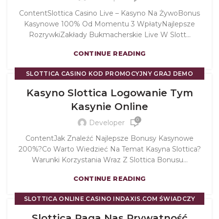
ContentSlottica Casino Live – Kasyno Na ŻywoBonus
Kasynowe 100% Od Momentu 3 WpłatyNajlepsze
RozrywkiZakłady Bukmacherskie Live W Slott...
CONTINUE READING
SLOTTICA CASINO KOD PROMOCYJNY GRAJ DEMO
JACKBOX MULTI - 81
Kasyno Slottica Logowanie Tym
Kasynie Online
0
Developer
ContentJak Znaleźć Najlepsze Bonusy Kasynowe
200%?Co Warto Wiedzieć Na Temat Kasyna Slottica?
Warunki Korzystania Wraz Z Slottica Bonusu...
CONTINUE READING
SLOTTICA ONLINE CASINO INDAXIS.COM ŚWIADCZY
USŁUGI - 432
Slottica Paga Nas Prywatność