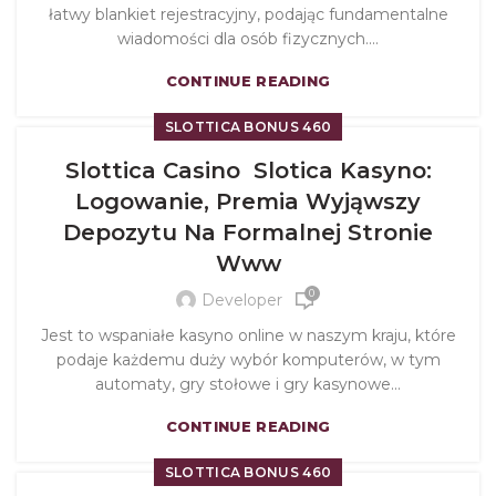
łatwy blankiet rejestracyjny, podając fundamentalne
wiadomości dla osób fizycznych....
CONTINUE READING
SLOTTICA BONUS 460
Slottica Casino ️ Slotica Kasyno:
Logowanie, Premia Wyjąwszy
Depozytu Na Formalnej Stronie
Www
0
Developer
Jest to wspaniałe kasyno online w naszym kraju, które
podaje każdemu duży wybór komputerów, w tym
automaty, gry stołowe i gry kasynowe...
CONTINUE READING
SLOTTICA BONUS 460