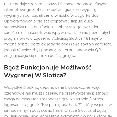
także podaje szczere zabawy i fachowe poparcie. Kasyno
internetowego Slotica umożliwia graczom wypłatę
wygranych po rozpatrzeniu wniosku w ciągu 1-3 dób.
Oprogramowanie nie zaakceptować frapuje dużo
stanowiska na smartfonie, nie obciąża jego i w żaden
sposób nie zaakceptować wpływa na działanie pozostałych
programów w urządzeniu. Aplikację Slottica 46 kasyno
można pobrać odrzucić jedynie podążając zbytnio adresem,
jednak również zbyt pomocą systemu kodowania QR
znajdującego się na linku do ściągnięcia.
Bądź Funkcjonuje Możliwość
Wygranej W Slotica?
Wszystkie środki są deponowane błyskawicznie, więc
członkowie nie muszą czekać na przetworzenie płatności i
mogą od czasu razu rozpocząć grę. Na stronie Slottica
logowanie się guzik “Nie pamiętasz hasła?”, który wspiera w
samodzielnym odzyskaniu hasła. Gracze Slottica pl będą
musieli wpisać swój adres list elektroniczny w polu, które się