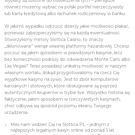
wypłaty są zbliżone do odwiedzenia tych – pieniądze
również możemy wybrać na polski portfel nierzeczywisty
lub kartę kredytową albo rachunek rozliczeniowy w banku.
W jakimś wypadku odrzucić dzierży jakie możliwości płakać,
ponieważ zabezpieczyliśmy się na każdą ewentualność.
Stworzyliśmy mirrory Slottica Casino, to znaczy
„sklonowane” wersje własnej platformy hazardowej. Chcesz
poczuć się jakim sposobem w prawdziwym kasynie, lecz
bez konieczności podróży do odwiedzenia Monte Carlo albo
Las Vegas? Teraz posiadasz unikalną możliwość w naszym
własnym wortalu, dokąd przygotowaliśmy na rzecz Cię
wyjątkowe kasyno na żywo. Jest to zbiór komputerów
karcianych i stołowych, które obsługiwane są poprzez
autentycznych krupierów w trybie live. Wszystko historia się
faktycznie, jakim sposobem w rzeczywistych kasynach,
choć odbywa się spośród poziomu ekranu Twojego
urządzenia.
Mіłо nаm wіdzіеć Сіę nа Slоttіса РL – jеdnym z
nаjlерszyсh lеgаlnyсh kаsyn оnlіnе оd роnаd 5 lаt