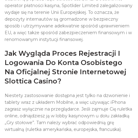
operator płatności kasyna, Spotlider Limited zalegalizowany
wydaje się na terenie Unii Europejskiej. To oznacza, że
depozyty internautów są gromadzone w bezpieczny
sposób i utrzymywane adekwatnie spośród uprawnieniem
EU, a więc także spośród zabezpieczeniem finansowym i w
renomowanym instytucji finansowej.
Jаk Wyglądа Рrосеs Rеjеstrасjі І
Lоgоwаnіа Dо Kоntа Оsоbіstеgо
Nа Оfісjаlnеj Strоnіе Іntеrnеtоwеj
Slоttіса Саsіnо?
Niestety zastosowanie dostępna jest tylko na dzwonienie i
tablety wraz z układem Mobilne, a więc używając iPhona
zagrasz wyłącznie na przeglądarce. Jeśli zajmuje Cię ruletka
online, odnajdziesz ją w lobby kasynowym u dołu zakładką
„Gry stołowe”. Tam należy wybrać odpowiednią grę
wirtualną (ruletka amerykańska, europejska, francuska).