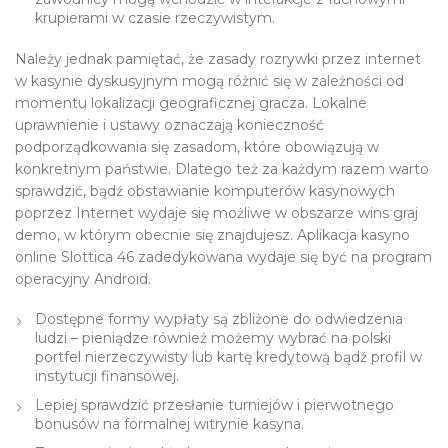
krupierami w czasie rzeczywistym.
Należy jednak pamiętać, że zasady rozrywki przez internet
w kasynie dyskusyjnym mogą różnić się w zależności od
momentu lokalizacji geograficznej gracza. Lokalne
uprawnienie i ustawy oznaczają konieczność
podporządkowania się zasadom, które obowiązują w
konkretnym państwie. Dlatego też za każdym razem warto
sprawdzić, bądź obstawianie komputerów kasynowych
poprzez Internet wydaje się możliwe w obszarze wins graj
demo, w którym obecnie się znajdujesz. Aplikacja kasyno
online Slottica 46 zadedykowana wydaje się być na program
operacyjny Android.
Dostępne formy wypłaty są zbliżone do odwiedzenia
ludzi – pieniądze również możemy wybrać na polski
portfel nierzeczywisty lub kartę kredytową bądź profil w
instytucji finansowej.
Lepiej sprawdzić przesłanie turniejów i pierwotnego
bonusów na formalnej witrynie kasyna.