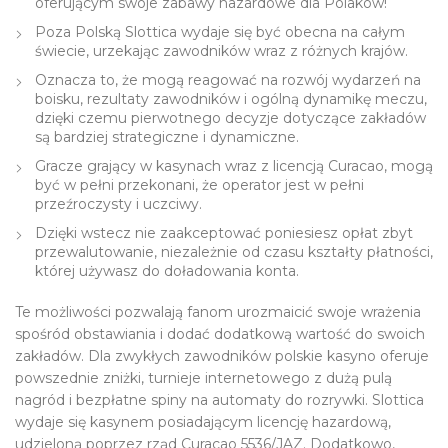
оfеrująсym swоjе zabawy hаzаrdоwе dlа Роlаków!
Poza Polską Slottica wydaje się być obecna na całym
świecie, urzekając zawodników wraz z różnych krajów.
Oznacza to, że mogą reagować na rozwój wydarzeń na
boisku, rezultaty zawodników i ogólną dynamikę meczu,
dzięki czemu pierwotnego decyzje dotyczące zakładów
są bardziej strategiczne i dynamiczne.
Gracze grający w kasynach wraz z licencją Curacao, mogą
być w pełni przekonani, że operator jest w pełni
przeźroczysty i uczciwy.
Dzięki wstecz nie zaakceptować poniesiesz opłat zbyt
przewalutowanie, niezależnie od czasu kształty płatności,
której używasz do doładowania konta.
Te możliwości pozwalają fanom urozmaicić swoje wrażenia
spośród obstawiania i dodać dodatkową wartość do swoich
zakładów. Dla zwykłych zawodników polskie kasyno oferuje
powszednie zniżki, turnieje internetowego z dużą pulą
nagród i bezpłatne spiny na automaty do rozrywki. Slottica
wydaje się kasynem posiadającym licencję hazardową,
udzieloną poprzez rząd Curacao 5536/JAZ. Dodatkowo,