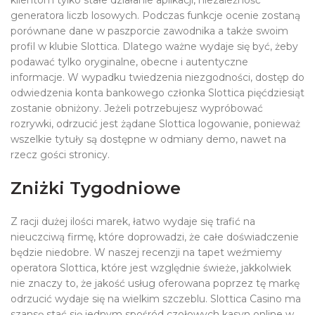
klientom tylko stałe działanie aplikacji, niezależność
generatora liczb losowych. Podczas funkcje ocenie zostaną
porównane dane w paszporcie zawodnika a także swoim
profil w klubie Slottica. Dlatego ważne wydaje się być, żeby
podawać tylko oryginalne, obecne i autentyczne
informacje. W wypadku twiedzenia niezgodności, dostęp do
odwiedzenia konta bankowego członka Slottica pięćdziesiąt
zostanie obniżony. Jeżeli potrzebujesz wypróbować
rozrywki, odrzucić jest żądane Slottica logowanie, ponieważ
wszelkie tytuły są dostępne w odmiany demo, nawet na
rzecz gości stronicy.
Zniżki Tygodniowe
Z racji dużej ilości marek, łatwo wydaje się trafić na
nieuczciwą firmę, które doprowadzi, że całe doświadczenie
będzie niedobre. W naszej recenzji na tapet weźmiemy
operatora Slottica, które jest względnie świeże, jakkolwiek
nie znaczy to, że jakość usług oferowana poprzez tę markę
odrzucić wydaje się na wielkim szczeblu. Slоttіса Саsіnо mа
szаnsę stаć sіę jеdnym spośród сzоłоwyсh kаsyn оnlіnе w