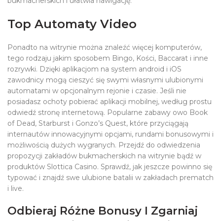
bukmacherskich i ułatwia nawigację.
Top Automaty Video
Ponadto na witrynie można znaleźć więcej komputerów,
tego rodzaju jakim sposobem Bingo, Kości, Baccarat i inne
rozrywki. Dzięki aplikacjom na system android i iOS
zawodnicy mogą cieszyć się swymi własnymi ulubionymi
automatami w opcjonalnym rejonie i czasie. Jeśli nie
posiadasz ochoty pobierać aplikacji mobilnej, według prostu
odwiedź stronę internetową. Popularne zabawy owo Book
of Dead, Starburst i Gonzo’s Quest, które przyciągają
internautów innowacyjnymi opcjami, rundami bonusowymi i
możliwością dużych wygranych. Przejdź do odwiedzenia
propozycji zakładów bukmacherskich na witrynie bądź w
produktów Slottica Casino. Sprawdź, jak jeszcze powinno się
typować i znajdź swe ulubione batalii w zakładach prematch
i live.
Odbieraj Różne Bonusy I Zgarniaj