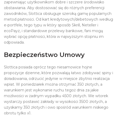
zapewniając użytkownikom dobre i szczere środowisko
obstawiania. Aby dostosować się do różnych preferencji
zawodników, Slottica obsługuje szeroką gamę popularnych
metod płatności. Od kart kredytowych/debetowych według
e-portfele, tego typu w który sposób Skrill, Neteller i
ecoPayz, i standardowe przelewy bankowe, fani mogą
wybrać opcję płatności, która w najwyższym stopniu im
odpowiada.
Bezpieczeństwo Umowy
Slottica posiada oprócz tego niesamowice hojne
propozycje dzienne, które pozwalają łatwo zdobywać spiny i
doładowania, odrzucić jedynie w miejsce zbytnio realizacja
wpłat. W poniedziałek można otrzymać 350 złotych, a
warunkiem jest wykonanie ruchu tegoż dnia za jakie
możliwości w żadnym wypadku 4500 złotych. We wtorek
wystarczy postawić zakłady w wysokości 3500 złotych, a
uzyskamy 350 złotych i owo spośród warunkiem niskiego
obrotu tylko x1.