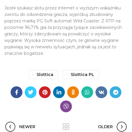
Jeżeli szukasz slotu przez internet o wyższym wskaźniku
zwrotu do odwiedzenia gracza, wypróbuj zbudowany
poprzez markę PG Soft automat Wild Coaster. Z RTP na
poziomie 96,71% gra ta przyciąga tysiące zaciekawionych
graczy, którzy zdecydowani są powalczyć o wysokie
wygrane. Wysoka zmienność czyni, że główne wygrane
pojawiają się w niewielu sytuacjach, jednak są za jest to
znacznie bogatsze.
Slottica
Slottica PL
NEWER
OLDER