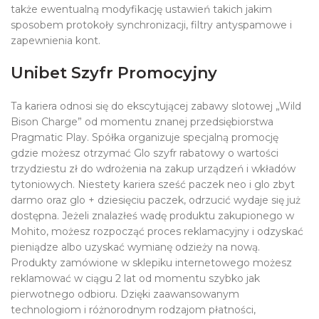
także ewentualną modyfikację ustawień takich jakim
sposobem protokoły synchronizacji, filtry antyspamowe i
zapewnienia kont.
Unibet Szyfr Promocyjny
Ta kariera odnosi się do ekscytującej zabawy slotowej „Wild
Bison Charge” od momentu znanej przedsiębiorstwa
Pragmatic Play. Spółka organizuje specjalną promocję
gdzie możesz otrzymać Glo szyfr rabatowy o wartości
trzydziestu zł do wdrożenia na zakup urządzeń i wkładów
tytoniowych. Niestety kariera sześć paczek neo i glo zbyt
darmo oraz glo + dziesięciu paczek, odrzucić wydaje się już
dostępna. Jeżeli znalazłeś wadę produktu zakupionego w
Mohito, możesz rozpocząć proces reklamacyjny i odzyskać
pieniądze albo uzyskać wymianę odzieży na nową.
Produkty zamówione w sklepiku internetowego możesz
reklamować w ciągu 2 lat od momentu szybko jak
pierwotnego odbioru. Dzięki zaawansowanym
technologiom i różnorodnym rodzajom płatności,