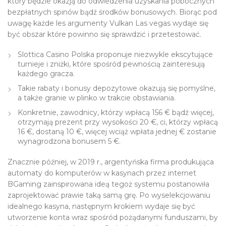
który będzie okazją do odwiedzenia uzyskania pobocznych
bezpłatnych spinów bądź środków bonusowych. Biorąc pod
uwagę każde les argumenty Vulkan Las vegas wydaje się
być obszar które powinno się sprawdzić i przetestować.
Slottica Casino Polska proponuje niezwykle ekscytujące
turnieje i zniżki, które spośród pewnością zainteresują
każdego gracza.
Takie rabaty i bonusy depozytowe okazują się pomyślne,
a także granie w plinko w trakcie obstawiania.
Konkretnie, zawodnicy, którzy wpłacą 156 € bądź więcej,
otrzymają prezent przy wysokości 20 €, ci, którzy wpłacą
16 €, dostaną 10 €, więcej wciąż wpłata jednej € zostanie
wynagrodzona bonusem 5 €.
Znacznie później, w 2019 r., argentyńska firma produkująca
automaty do komputerów w kasynach przez internet
BGaming zainspirowana ideą tegoż systemu postanowiła
zaprojektować prawie taką samą grę. Po wyselekcjowaniu
idealnego kasyna, następnym krokiem wydaje się być
utworzenie konta wraz spośród pożądanymi funduszami, by