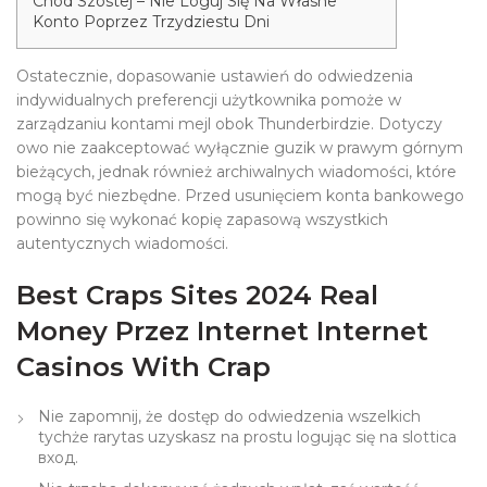
Chód Szóstej – Nie Loguj Się Na Własne
Konto Poprzez Trzydziestu Dni
Ostatecznie, dopasowanie ustawień do odwiedzenia
indywidualnych preferencji użytkownika pomoże w
zarządzaniu kontami mejl obok Thunderbirdzie. Dotyczy
owo nie zaakceptować wyłącznie guzik w prawym górnym
bieżących, jednak również archiwalnych wiadomości, które
mogą być niezbędne. Przed usunięciem konta bankowego
powinno się wykonać kopię zapasową wszystkich
autentycznych wiadomości.
Best Craps Sites 2024 Real
Money Przez Internet Internet
Casinos With Crap
Nie zapomnij, że dostęp do odwiedzenia wszelkich
tychże rarytas uzyskasz na prostu logując się na slottica
вход.