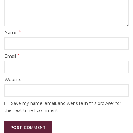
*
Name
*
Email
Website
Save my name, email, and website in this browser for
the next time I comment.