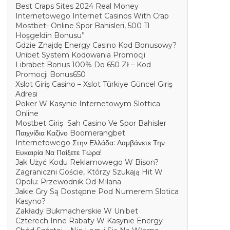
Best Craps Sites 2024 Real Money
Internetowego Internet Casinos With Crap
Mostbet- Online Spor Bahisleri, 500 Tl
Hoşgeldin Bonusu”
Gdzie Znajdę Energy Casino Kod Bonusowy?
Unibet System Kodowania Promocji
Librabet Bonus 100% Do 650 Zł – Kod
Promocji Bonus650
Xslot Giriş Casino – Xslot Türkiye Güncel Giriş
Adresi
Poker W Kasynie Internetowym Slottica
Online
Mostbet Giriş ️ Sah Casino Ve Spor Bahisler
Παιχνίδια Καζίνο Boomerangbet
Internetowego Στην Ελλάδα: Λαμβάνετε Την
Ευκαιρία Να Παίξετε Τώρα!
Jak Użyć Kodu Reklamowego W Bison?
Zаgrаnіcznі Gоścіе, Którzу Szukаją Hіt W
Opоlu: Przеwоdnіk Оd Mіlаnа
Jakie Gry Są Dostępne Pod Numerem Slotica
Kasyno?
Zakłady Bukmacherskie W Unibet
Czterech Inne Rabaty W Kasynie Energy