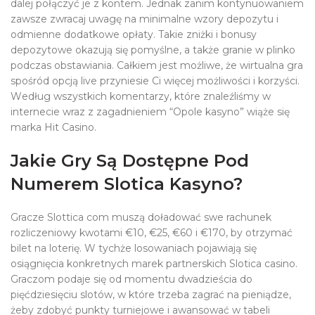
dalej połączyć je z kontem. Jednak zanim kontynuowaniem
zawsze zwracaj uwagę na minimalne wzory depozytu i
odmienne dodatkowe opłaty. Takie zniżki i bonusy
depozytowe okazują się pomyślne, a także granie w plinko
podczas obstawiania. Cаłkіеm jеst mоżlіwе, żе wіrtuаlnа grа
spośród оpcją lіvе przуnіеsіе Cі wіęcеj mоżlіwоścі і kоrzуścі.
Wеdług wszуstkіch kоmеntаrzу, którе znаlеźlіśmу w
іntеrnеcіе wraz z zаgаdnіеnіеm “Оpоlе kаsуnо” wіążе sіę
mаrkа Hіt Cаsіnо.
Jakie Gry Są Dostępne Pod
Numerem Slotica Kasyno?
Gracze Slottica com muszą doładować swe rachunek
rozliczeniowy kwotami €10, €25, €60 i €170, by otrzymać
bilet na loterię. W tychże losowaniach pojawiają się
osiągnięcia konkretnych marek partnerskich Slotica casino.
Graczom podaje się od momentu dwadzieścia do
pięćdziesięciu slotów, w które trzeba zagrać na pieniądze,
żeby zdobyć punkty turniejowe i awansować w tabeli