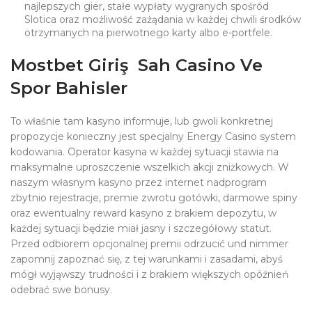
najlepszych gier, stałe wypłaty wygranych spośród
Slotica oraz możliwość zażądania w każdej chwili środków
otrzymanych na pierwotnego karty albo e-portfele.
Mostbet Giriş ️ Sah Casino Ve
Spor Bahisler
To właśnie tam kasyno informuje, lub gwoli konkretnej
propozycje konieczny jest specjalny Energy Casino system
kodowania. Operator kasyna w każdej sytuacji stawia na
maksymalne uproszczenie wszelkich akcji zniżkowych. W
naszym własnym kasyno przez internet nadprogram
zbytnio rejestracje, premie zwrotu gotówki, darmowe spiny
oraz ewentualny reward kasyno z brakiem depozytu, w
każdej sytuacji będzie miał jasny i szczegółowy statut.
Przed odbiorem opcjonalnej premii odrzucić und nimmer
zapomnij zapoznać się, z tej warunkami i zasadami, abyś
mógł wyjąwszy trudności i z brakiem większych opóźnień
odebrać swe bonusy.