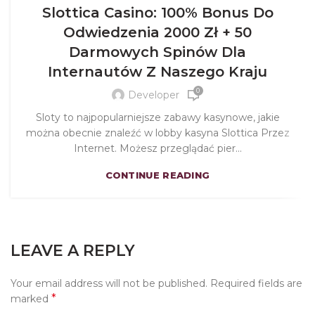
Slottica Casino: 100% Bonus Do
Odwiedzenia 2000 Zł + 50
Darmowych Spinów Dla
Internautów Z Naszego Kraju
0
Developer
Sloty to najpopularniejsze zabawy kasynowe, jakie
można obecnie znaleźć w lobby kasyna Slottica Przez
Internet. Możesz przeglądać pier...
CONTINUE READING
LEAVE A REPLY
Your email address will not be published.
Required fields are
*
marked