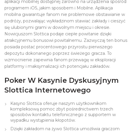
aplikacji mobilnej dostępnej zarówno na urządzenia spośród
programem iOS, jakim sposobem i Mobilne. Aplikacja
mobilna gwarantuje fanom nie problemowe obstawianie w
podróży, pozwalając wykładzinom stawiać zakłady i cieszyć
się ulubionymi grami w dowolnym miejscu i okresie.
Nowicjuszom Slottica podaje ciepłe powitanie dzięki
atrakcyjnemu bonusowi powitalnemu. Zazwyczaj ten bonus
posiada postać procentowego przyrostu pierwszego
depozytu dokonanego poprzez świeżego gracza. To
wzmocnienie zapewnia fanom przewagę w eksploracji
platformy i maksymalizacji ich potencjału zakładów.
Poker W Kasynie Dyskusyjnym
Slottica Internetowego
Kasyno Slottica oferuje naszym użytkownikom
kompleksową pomoc zbyt pośrednictwem trzech
sposobów kontaktu telefonicznego z supportem w
wypadku wystąpienia kłopotów.
Dzięki zakładom na żywo Slottica umożliwia graczom