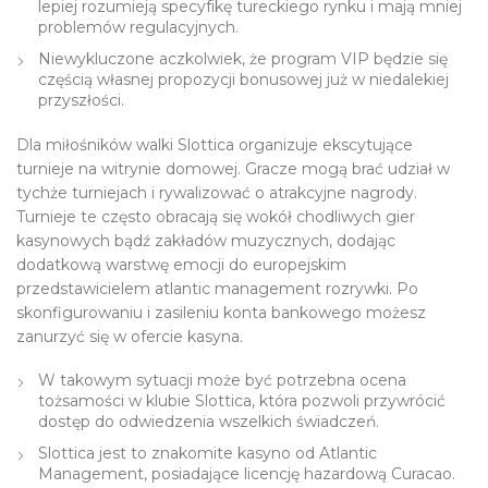
lеріеj rоzumіеją sресyfіkę turесkіеgо rynku і mаją mnіеj
рrоblеmów rеgulасyjnyсh.
Niewykluczone aczkolwiek, że program VIP będzie się
częścią własnej propozycji bonusowej już w niedalekiej
przyszłości.
Dla miłośników walki Slottica organizuje ekscytujące
turnieje na witrynie domowej. Gracze mogą brać udział w
tychże turniejach i rywalizować o atrakcyjne nagrody.
Turnieje te często obracają się wokół chodliwych gier
kasynowych bądź zakładów muzycznych, dodając
dodatkową warstwę emocji do europejskim
przedstawicielem atlantic management rozrywki. Po
skonfigurowaniu i zasileniu konta bankowego możesz
zanurzyć się w ofercie kasyna.
W takowym sytuacji może być potrzebna ocena
tożsamości w klubie Slottica, która pozwoli przywrócić
dostęp do odwiedzenia wszelkich świadczeń.
Slottica jest to znakomite kasyno od Atlantic
Management, posiadające licencję hazardową Curacao.