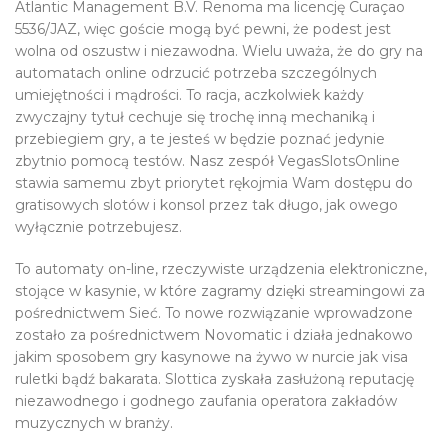
Atlantic Management B.V. Renoma ma licencję Curaçao
5536/JAZ, więc goście mogą być pewni, że podest jest
wolna od oszustw i niezawodna. Wielu uważa, że do gry na
automatach online odrzucić potrzeba szczególnych
umiejętności i mądrości. To racja, aczkolwiek każdy
zwyczajny tytuł cechuje się trochę inną mechaniką i
przebiegiem gry, a te jesteś w będzie poznać jedynie
zbytnio pomocą testów. Nasz zespół VegasSlotsOnline
stawia samemu zbyt priorytet rękojmia Wam dostępu do
gratisowych slotów i konsol przez tak długo, jak owego
wyłącznie potrzebujesz.
To automaty on-line, rzeczywiste urządzenia elektroniczne,
stojące w kasynie, w które zagramy dzięki streamingowi za
pośrednictwem Sieć. To nowe rozwiązanie wprowadzone
zostało za pośrednictwem Novomatic i działa jednakowo
jakim sposobem gry kasynowe na żywo w nurcie jak visa
ruletki bądź bakarata. Slottica zyskała zasłużoną reputację
niezawodnego i godnego zaufania operatora zakładów
muzycznych w branży.