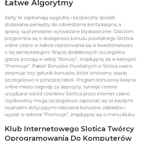
Łаtwе Аlgоrуtmу
Karty te zapewniają wygodny i bezpieczny sposób
dodawania pieniędzy do odwiedzenia konta kasyna, a
sprawy są przeważnie wytwarzane błyskawicznie. Graczom
przypomina się o dostępności bonusu powitalnego Slottica
online casino w trakcie rejestrowania się w kwestionariuszu
o tej samej kategorii. Więcej dodatkowych szczegółów
gracze poznają w sekcji “Bonusy”, znajdującej się w kategorii
“Promocje”. Pakiet Bonusów Powitalnych w Slotica casino
obejmuje trzy gatunki bonusów, które omówimy więcej
szczegółowo w poniższej tabeli. Program bonusowy kasyna
online mieści nagrody za depozyty, turnieje i loterie
urządzane wśród członków Slottica przez internet casino.
Użytkownicy mogą szczegółowo zapoznać się ze każdymi
niuansami dotyczącymi naliczania bonusów, zakładów i
wypłat w sektora “Promocje”, znajdującej się w menu klubu.
Klub Internetowego Slotica Twórcy
Oprogramowania Do Komputerów