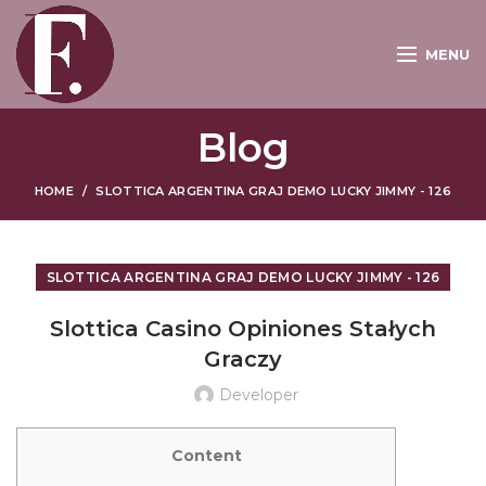
MENU
Blog
HOME
SLOTTICA ARGENTINA GRAJ DEMO LUCKY JIMMY - 126
SLOTTICA ARGENTINA GRAJ DEMO LUCKY JIMMY - 126
Slottica Casino Opiniones Stałych
Graczy
Developer
Content