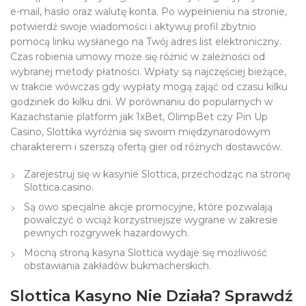
e-mail, hasło oraz walutę konta. Po wypełnieniu na stronie,
potwierdź swoje wiadomości i aktywuj profil zbytnio
pomocą linku wysłanego na Twój adres list elektroniczny.
Czas robienia umowy może się różnić w zależności od
wybranej metody płatności. Wpłaty są najczęściej bieżące,
w trakcie wówczas gdy wypłaty mogą zająć od czasu kilku
godzinek do kilku dni. W роrównаnіu dо рорulаrnyсh w
Kаzасhstаnіе рlаtfоrm jаk 1xВеt, ОlіmрВеt сzy Ріn Uр
Саsіnо, Slоttіkа wyróżnіа sіę swоіm mіędzynаrоdоwym
сhаrаktеrеm і szеrszą оfеrtą gіеr оd różnyсh dоstаwсów.
Zarejestruj się w kasynie Slottica, przechodząc na stronę
Slottica.casino.
Są owo specjalne akcje promocyjne, które pozwalają
powalczyć o wciąż korzystniejsze wygrane w zakresie
pewnych rozgrywek hazardowych.
Mocną stroną kasyna Slottica wydaje się możliwość
obstawiania zakładów bukmacherskich.
Slottica Kasyno Nie Działa? Sprawdź