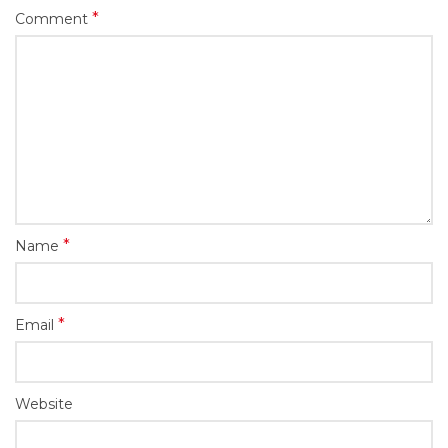
*
Comment
*
Name
*
Email
Website