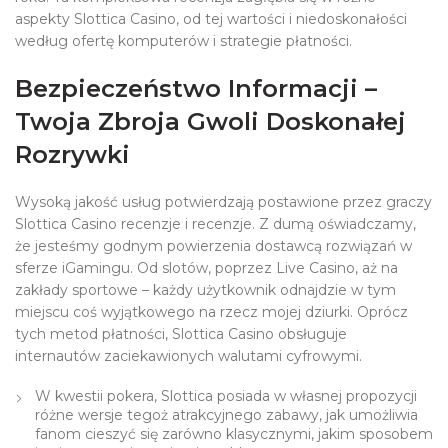
aspekty Slottica Casino, od tej wartości i niedoskonałości
według ofertę komputerów i strategie płatności.
Bezpieczeństwo Informacji –
Twoja Zbroja Gwoli Doskonałej
Rozrywki
Wysoką jakość usług potwierdzają postawione przez graczy
Slottica Casino recenzje i recenzje. Z dumą oświadczamy,
że jesteśmy godnym powierzenia dostawcą rozwiązań w
sferze iGamingu. Od slotów, poprzez Live Casino, aż na
zakłady sportowe – każdy użytkownik odnajdzie w tym
miejscu coś wyjątkowego na rzecz mojej dziurki. Oprócz
tych metod płatności, Slottica Casino obsługuje
internautów zaciekawionych walutami cyfrowymi.
W kwestii pokera, Slottica posiada w własnej propozycji
różne wersje tegoż atrakcyjnego zabawy, jak umożliwia
fanom cieszyć się zarówno klasycznymi, jakim sposobem