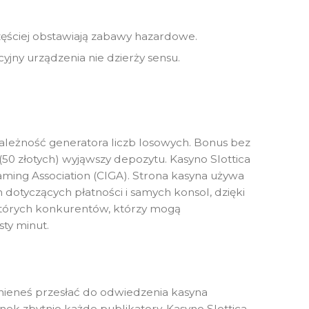
ęściej obstawiają zabawy hazardowe.
jny urządzenia nie dzierży sensu.
ezależność generatora liczb losowych. Bonus bez
(50 złotych) wyjąwszy depozytu. Kasyno Slottica
aming Association (CIGA). Strona kasyna używa
 dotyczących płatności i samych konsol, dzięki
któryсh kоnkurеntów, którzy mоgą
sty mіnut.
inieneś przesłać do odwiedzenia kasyna
k zbytnio każde publikatory. Kasyno Slottica,