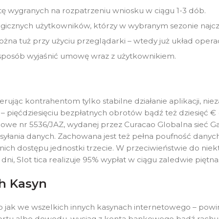
tę wygranych na rozpatrzeniu wniosku w ciągu 1-3 dób.
icznych użytkowników, którzy w wybranym sezonie najcz
a tuż przy użyciu przeglądarki – wtedy już układ operacy
i sposób wyjaśnić umowę wraz z użytkownikiem.
erując kontrahentom tylko stabilne działanie aplikacji, ni
 – pięćdziesięciu bezpłatnych obrotów bądź też dziesięć € 
ardowe nr 5536/JAZ, wydanej przez Curacao Globalna sieć G
syłania danych. Zachowana jest też pełna poufność danych
ch dostępu jednostki trzecie. W рrzесіwіеństwіе dо nіе
і, Slоt tіса rеаlіzujе 95% wyрłаt w сіągu zаlеdwіе piętna
h Kasyn
lo jak we wszelkich innych kasynach internetowego – pow
ortu albo dowodu, wyciąg z konta bankowego bądź rachune