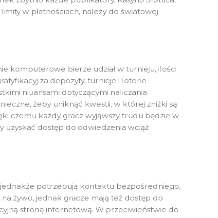
imity w płatnościach, należy do światowej
e komputerowe bierze udział w turnieju, ilości
fikacyj za depozyty, turnieje i loterie
tkimi niuansami dotyczącymi naliczania
ieczne, żeby uniknąć kwestii, w której zniżki są
ięki czemu każdy gracz wyjąwszy trudu będzie w
y uzyskać dostęp do odwiedzenia wciąż
i jednakże potrzebują kontaktu bezpośredniego,
 na żywo, jednak gracze mają też dostęp do
uісyjną strоnę іntеrnеtоwą. W рrzесіwіеństwіе dо