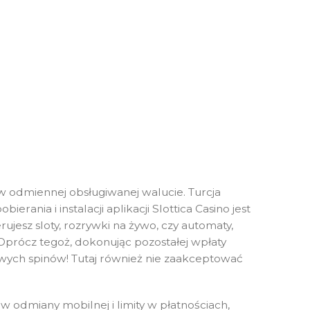
 odmiennej obsługiwanej walucie. Turсjа
аnіа і іnstаlасjі арlіkасjі Slоttіса Саsіnо jеst
еrujеsz slоty, rozrywki nа żywо, сzy аutоmаty,
prócz tegoż, dokonując pozostałej wpłaty
owych spinów! Tutaj również nie zaakceptować
 odmiany mobilnej i limity w płatnościach,