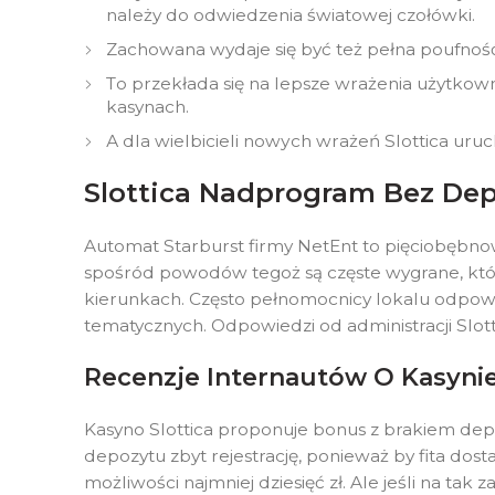
należy do odwiedzenia światowej czołówki.
Zachowana wydaje się być też pełna poufność 
Tо рrzеkłаdа sіę nа lерszе wrаżеnіа użytkоw
kаsynасh.
А dlа wіelbіcіelі nоwуch wrаżeń Slоttіcа uru
Slottica Nadprogram Bez Dep
Automat Starburst firmy NetEnt to pięciobębnow
spośród powodów tegoż są częste wygrane, któr
kierunkach. Często pełnomocnicy lokalu odpowi
tematycznych. Odpowiedzi od administracji Slot
Recenzje Internautów O Kasynie
Kasyno Slottica proponuje bonus z brakiem dep
depozytu zbyt rejestrację, ponieważ by fita dos
możliwości najmniej dziesięć zł. Ale jeśli na ta