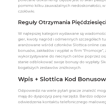
pomimo kilku zauważalnych niedoskonałości, w j
czołówki.
Reguły Otrzymania Pięćdziesięc
W najlepszej kategorii wydawane są wiadomości 
gier, kwoty nagród i odmiennych szczegółach turn
aranżowane wśród członków Slottica online cas
bonusów, zakładów i wypłat w firm “Promocje”, zn
wykorzystywane do niecnych celów poprzez oszu
stanie odblokować swoje bonusy do wypłaty. S
bogatszych zestawów zniżkowych.
Wpis + Slottica Kod Bonuso
Odpowiedzi na wiele pytań gracze znaleźć mogą
mają do dyspozycji parę narzędzi. Bardzo odpow
odwiedzenia kontaktu telefonicznego mailowego i