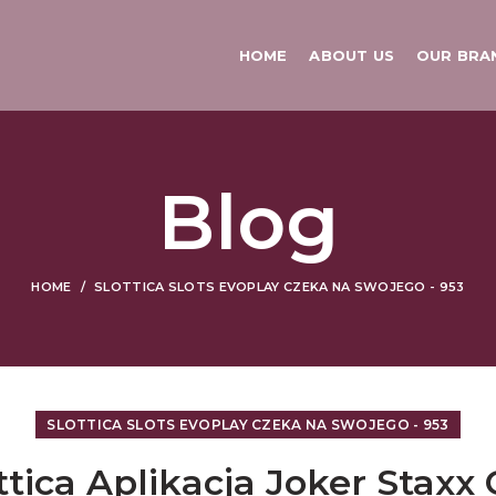
HOME
ABOUT US
OUR BRA
Blog
HOME
SLOTTICA SLOTS EVOPLAY CZEKA NA SWOJEGO - 953
SLOTTICA SLOTS EVOPLAY CZEKA NA SWOJEGO - 953
ttica Aplikacja Joker Staxx 