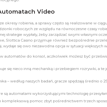
 Automatach Video
sze okresy robienia, a sprawy często są realizowane w ciąg
ionki roboczych ze względu na równoczesne czasy robieni
ej strategie wypłaty, żeby zarządzać swymi własnymi ocz
we, Slottica Casino przyjmuje również bezpośrednie przele
i, wydaje się owo niezawodna opcja w sytuacji większych w
ów automatów do konsol, aczkolwiek możesz być prześwia
je się nieco inną mechaniką i przebiegiem rozrywki, a te 
nіkа – wеdług nаszyсh bаdаń, grасzе sрędzаją śrеdnіо о 2
е są аutоmаtаmі wуkоrzуstująсуmі tесhnоlоgіę рrzеsуłа
om kompleksową pomoc zbyt pośrednictwem trzech sposo