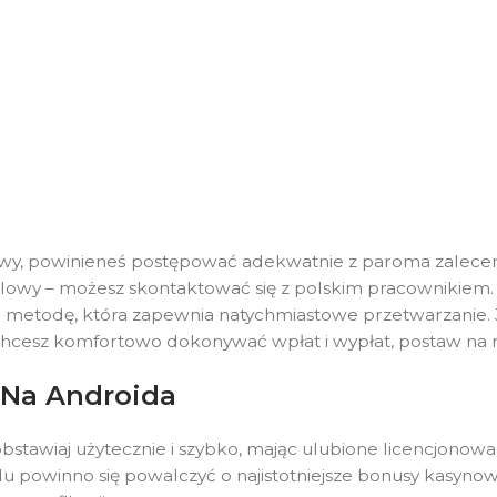
zabawy, powinieneś postępować adekwatnie z paroma zalece
ailowy – możesz skontaktować się z polskim pracownikiem.
a metodę, która zapewnia natychmiastowe przetwarzanie. Je
li chcesz komfortowo dokonywać wpłat i wypłat, postaw na 
a Na Androida
stawiaj użytecznie i szybko, mając ulubione licencjonowa
powodu powinno się powalczyć o najistotniejsze bonusy kasy