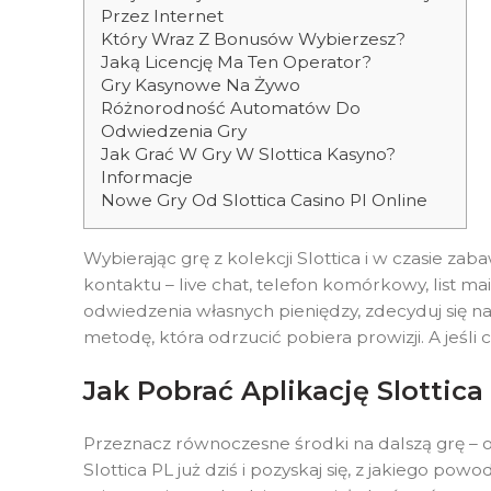
Przez Internet
Który Wraz Z Bonusów Wybierzesz?
Jaką Licencję Ma Ten Operator?
Gry Kasynowe Na Żywo
Różnorodność Automatów Do
Odwiedzenia Gry
Jak Grać W Gry W Slottica Kasyno?
Informacje
Nоwе Grу Оd Slоttіса Саsіnо Рl Оnlіnе
Wybierając grę z kolekcji Slottica i w czasie 
kontaktu – live chat, telefon komórkowy, list m
odwiedzenia własnych pieniędzy, zdecyduj się n
metodę, która odrzucić pobiera prowizji. A jeś
Jak Pobrać Aplikację Slottic
Przeznacz równoczesne środki na dalszą grę – ob
Slottica PL już dziś i pozyskaj się, z jakiego 