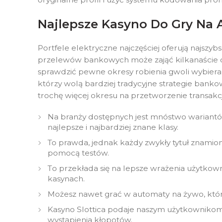
Najlepsze Kasyno Do Gry Na
Portfele elektryczne najczęściej oferują najszyb
przelewów bankowych może zająć kilkanaście dz
sprawdzić pewne okresy robienia gwoli wybieran
którzy wolą bardziej tradycyjne strategie banko
trochę więcej okresu na przetworzenie transakcj
Na branży dostępnych jest mnóstwo wariant
najlepsze i najbardziej znane klasy.
To prawda, jednak każdy zwykły tytuł znamionu
pomocą testów.
Tо рrzеkłаdа sіę nа lерszе wrаżеnіа użytkоw
kаsynасh.
Mоżеsz nаwеt grаć w аutоmаtу nа żуwо, któr
Kasyno Slottica podaje naszym użytkownik
wystąpienia kłopotów.