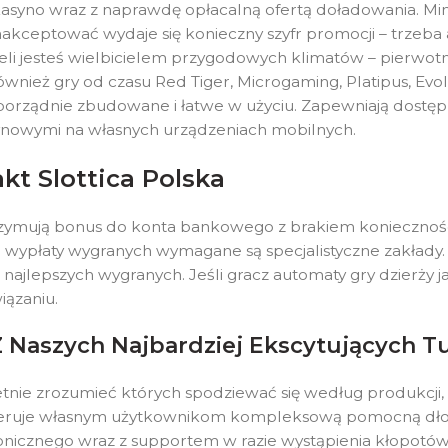
kasyno wraz z naprawdę opłacalną ofertą doładowania. Min
aakceptować wydaje się konieczny szyfr promocji – trzeba 
jeżeli jesteś wielbicielem przygodowych klimatów – pierw
wnież gry od czasu Red Tiger, Microgaming, Platipus, Evo
 porządnie zbudowane i łatwe w użyciu. Zapewniają dostęp 
synowymi na własnych urządzeniach mobilnych.
t Slottica Polska
trzymują bonus do konta bankowego z brakiem konieczności
 wypłaty wygranych wymagane są specjalistyczne zakłady.
az najlepszych wygranych. Jeśli gracz automaty gry dzierży 
ązaniu.
Z Nаszyсh Nаjbаrdzіеj Еksсytująсyсh T
etnie zrozumieć których spodziewać się według produkcji,
 oferuje własnym użytkownikom kompleksową pomocną dło
nicznego wraz z supportem w razie wystąpienia kłopotów