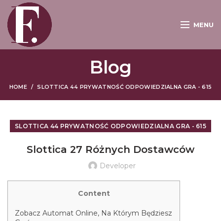
MENU
Blog
HOME
SLOTTICA 44 PRYWATNOŚĆ ODPOWIEDZIALNA GRA - 615
SLOTTICA 44 PRYWATNOŚĆ ODPOWIEDZIALNA GRA - 615
Slottica 27 Różnych Dostawców
Developer
Content
Zobacz Automat Online, Na Którym Będziesz