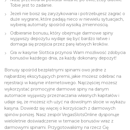
Tobie jest to zadanie.
Jeżeli nie boisz się zaryzykowania i potrzebujesz zagrać o
duże wygrane, które padają nieco w niewielu sytuacjach,
wybieraj automaty spośród wysoką zmiennością.
Odbieranie bonusu, który obejmuje darmowe spiny
wyjąwszy depozytu wydaje się być bardzo łatwe i
domaga się przejścia przez parę łatwych kroków.
Gra w kasynie Slottica przynosi Wam możliwość zdobycia
bonusów każdego dnia, za każdy dokonany depozyt!
Bonusy spośród bezpłatnymi spinami owo jedne z
najbardziej ekscytujących premii, jakie możesz odebrać na
rejestracji w kasynie internetowego. Najczęściej możesz
wykorzystać promocyjne darmowe spiny na danym
automacie wyjąwszy przeznaczania własnych kapitałów i
udaje się, że możesz ich użyć na dowolnym slocie w wykazu
kasyna. Dowiedz się więcej o korzyściach z darmowych
spinów poniżej. Nasz zespół VegasSlotsOnline dysponuje
wieloletnie doświadczenie w temacie bonusów wraz z
darmowymi spinami. Przygotowaliśmy na rzecz Cię