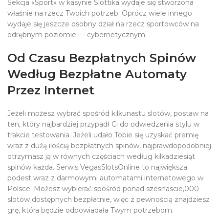
Sekcja «Sport» w kasynie Slottika wydaje się stworzona
właśnie na rzecz Twoich potrzeb. Oprócz wiele innego
wydaje się jeszcze osobny dział na rzecz sportowców na
odrębnym poziomie — cybernetycznym.
Od Czasu Bezpłatnych Spinów
Według Bezpłatne Automaty
Przez Internet
Jeżeli możesz wybrać spośród kilkunastu slotów, postaw na
ten, który najbardziej przypadł Ci do odwiedzenia stylu w
trakcie testowania. Jeżeli udało Tobie się uzyskać premię
wraz z dużą ilością bezpłatnych spinów, najprawdopodobniej
otrzymasz ją w równych częściach według kilkadziesiąt
spinów każda. Serwis VegasSlotsOnline to największa
podest wraz z darmowymi automatami internetowego w
Polsce. Możesz wybierać spośród ponad szesnascie,000
slotów dostępnych bezpłatnie, więc z pewnością znajdziesz
grę, która będzie odpowiadała Twym potrzebom.