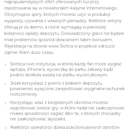
najpopularniejszych ofert oferowanych tuż przy
rejestrowania się w nowatorskim kasynie internetowego.
Otrzymujesz spiny, których możesz użyć w produkcji
wyjąwszy używania z własnych pieniędzy. Niektóre witryny
oferują je za darmo, a różne wymagają w pierwszej
kolejności wpłaty depozytu. Doświadczony gracz nie będzie
miał problemów spośród obracaniem takim bonusem.
Rejestracja na stronie www Slotica w projekcie odrzucić
zajmie Wam dużo czasu.
Slottica owo instytucja, w której każdy fan może wygrać
laptopa, iPhone’a, wycieczkę do parku zabawy bądź
podróż dookoła świata na statku wycieczkowym.
Jeżeli korzystasz z premii z brakiem depozytu,
powinieneś wyłącznie zarejestrować oryginalne rachunek
rozliczeniowy.
Korzystając wraz z bezpłatnych obrotów możesz
wypróbować świeże gry, w które nadal nie zaakceptować
miałeś sposobności zagrać albo te, o których chociażby
nie zaakceptować słyszałeś.
Niektórzy operatorzy dzielą pulę bonusowych obrotów