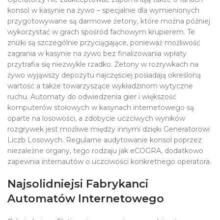
konsol w kasynie na żywo – specjalnie dla wymienionych
przygotowywane są darmowe żetony, które można później
wykorzystać w grach spośród fachowym krupierem. Te
zniżki są szczególnie przyciągające, ponieważ możliwość
zagrania w kasynie na żywo bez finalizowania wpłaty
przytrafia się niezwykle rzadko. Żetony w rozrywkach na
żywo wyjąwszy depozytu najczęściej posiadają określoną
wartość a także towarzyszące wykładzinom wytyczne
ruchu. Automaty do odwiedzenia gier i większość
komputerów stołowych w kasynach internetowego są
oparte na losowości, a zdobycie uczciwych wyników
rozgrywek jest możliwe między innymi dzięki Generatorowi
Liczb Losowych. Regularne audytowanie konsol poprzez
niezależne organy, tego rodzaju jak eCOGRA, dodatkowo
zapewnia internautów o uczciwości konkretnego operatora.
Najsolidniejsi Fabrykanci
Automatów Internetowego