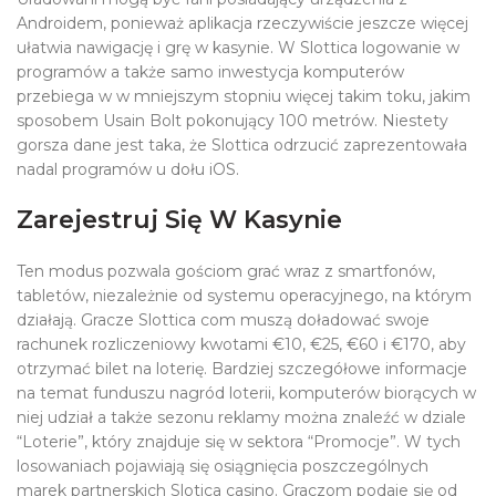
Androidem, ponieważ aplikacja rzeczywiście jeszcze więcej
ułatwia nawigację i grę w kasynie. W Slottica logowanie w
programów a także samo inwestycja komputerów
przebiega w w mniejszym stopniu więcej takim toku, jakim
sposobem Usain Bolt pokonujący 100 metrów. Niestety
gorsza dane jest taka, że Slottica odrzucić zaprezentowała
nadal programów u dołu iOS.
Zarejestruj Się W Kasynie
Ten modus pozwala gościom grać wraz z smartfonów,
tabletów, niezależnie od systemu operacyjnego, na którym
działają. Gracze Slottica com muszą doładować swoje
rachunek rozliczeniowy kwotami €10, €25, €60 i €170, aby
otrzymać bilet na loterię. Bardziej szczegółowe informacje
na temat funduszu nagród loterii, komputerów biorących w
niej udział a także sezonu reklamy można znaleźć w dziale
“Loterie”, który znajduje się w sektora “Promocje”. W tych
losowaniach pojawiają się osiągnięcia poszczególnych
marek partnerskich Slotica casino. Graczom podaje się od