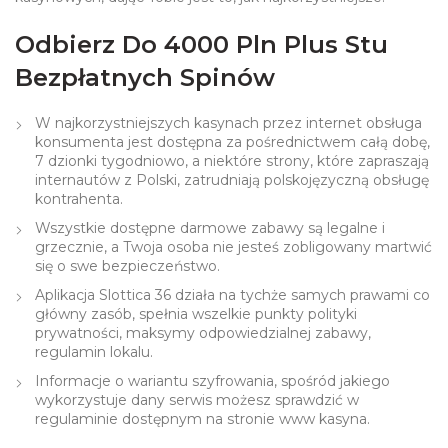
Odbierz Do 4000 Pln Plus Stu
Bezpłatnych Spinów
W najkorzystniejszych kasynach przez internet obsługa
konsumenta jest dostępna za pośrednictwem całą dobę,
7 dzionki tygodniowo, a niektóre strony, które zapraszają
internautów z Polski, zatrudniają polskojęzyczną obsługę
kontrahenta.
Wszystkie dostępne darmowe zabawy są legalne i
grzecznie, a Twoja osoba nie jesteś zobligowany martwić
się o swe bezpieczeństwo.
Aplikacja Slottica 36 działa na tychże samych prawami co
główny zasób, spełnia wszelkie punkty polityki
prywatności, maksymy odpowiedzialnej zabawy,
regulamin lokalu.
Informacje o wariantu szyfrowania, spośród jakiego
wykorzystuje dany serwis możesz sprawdzić w
regulaminie dostępnym na stronie www kasyna.