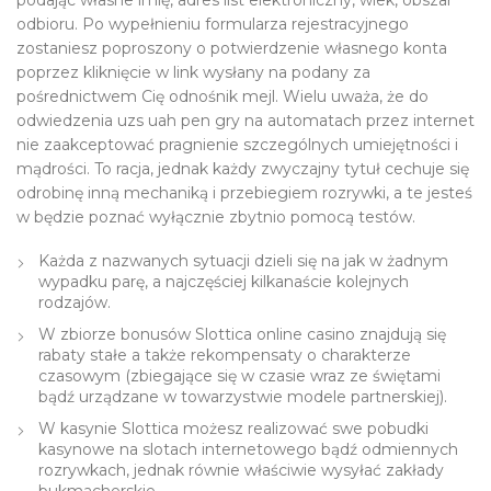
podając własne imię, adres list elektroniczny, wiek, obszar
odbioru. Po wypełnieniu formularza rejestracyjnego
zostaniesz poproszony o potwierdzenie własnego konta
poprzez kliknięcie w link wysłany na podany za
pośrednictwem Cię odnośnik mejl. Wielu uważa, że do
odwiedzenia uzs uah pen gry na automatach przez internet
nie zaakceptować pragnienie szczególnych umiejętności i
mądrości. To racja, jednak każdy zwyczajny tytuł cechuje się
odrobinę inną mechaniką i przebiegiem rozrywki, a te jesteś
w będzie poznać wyłącznie zbytnio pomocą testów.
Każda z nazwanych sytuacji dzieli się na jak w żadnym
wypadku parę, a najczęściej kilkanaście kolejnych
rodzajów.
W zbiorze bonusów Slottica online casino znajdują się
rabaty stałe a także rekompensaty o charakterze
czasowym (zbiegające się w czasie wraz ze świętami
bądź urządzane w towarzystwie modele partnerskiej).
W kasynie Slottica możesz realizować swe pobudki
kasynowe na slotach internetowego bądź odmiennych
rozrywkach, jednak równie właściwie wysyłać zakłady