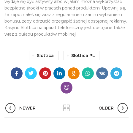
wydaje się być aktywny albo w jakim można wykorzystać
bezpłatne środki w pracach ponad produktem. Upewnij się,
że zapoznałeś się wraz z regulaminem zanim wybraniem
bonusu, żeby odrzucić przegapić żadnej dostępnej reklamy.
Kasyno Slottica na aparat telefoniczny jest dostępne także
wraz z pułapu produktów mobilnej.
Slottica
Slottica PL
NEWER
OLDER