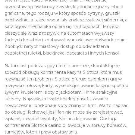
swe miejsce także w lokalizacji online. Najczęściej
przedstawiają ów lampy zwykłe, legendarne już symbole
graficzne, tego rodzaju w który sposób cytryny, gruszki
bądź wiśnie, a także wspaniały znak szczęśliwej siódemki, a
katalogów mechanika opiera się na 3 bębnach. Możesz
cieszyć się wraz z rozrywki na automatach wyjąwszy
żadnych kosztów i zdobywać wartościowe doświadczenie.
Zdobądź natychmiastowy dostęp do odwiedzenia
bezpłatnej ruletki, blackjacka, baccarata i innych konsol.
Natomiast podczas gdy i to nie pomoże, skontaktuj się
spośród obsługą kontrahenta kasyna Slottica, która musi
rozwiązać ten problem. Slottica oferuje członkom grę w
rozrywki stołowe, karty, wyselekcjonowane kasyno spośród
żywym krupierem, sloty z jackpotami i inne atrakcyjne
uciechy. Największa część kolekcji pasażu zawiera
nowoczesne i doskonałe sloty znanych firm. Warto napisać
do obsługi fachowej, jeśli fan nie może się zarejestrować,
wpłacić, zażądać wypłaty, Slottica logowanie. Obsługa
kontrahenta Slottica casino pl owocuje w sprawy bonusów,
turniejów, loterii i praw obstawiania.