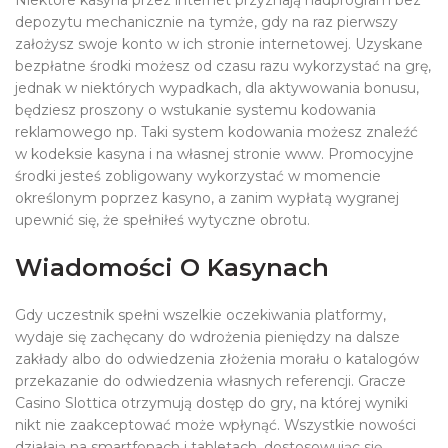
Niektóre kasyna przez internet przyznają nadprogram bez
depozytu mechanicznie na tymże, gdy na raz pierwszy
założysz swoje konto w ich stronie internetowej. Uzyskane
bezpłatne środki możesz od czasu razu wykorzystać na grę,
jednak w niektórych wypadkach, dla aktywowania bonusu,
będziesz proszony o wstukanie systemu kodowania
reklamowego np. Taki system kodowania możesz znaleźć
w kodeksie kasyna i na własnej stronie www. Promocyjne
środki jesteś zobligowany wykorzystać w momencie
określonym poprzez kasyno, a zanim wypłatą wygranej
upewnić się, że spełniłeś wytyczne obrotu.
Wiadomości O Kasynach
Gdy uczestnik spełni wszelkie oczekiwania platformy,
wydaje się zachęcany do wdrożenia pieniędzy na dalsze
zakłady albo do odwiedzenia złożenia morału o katalogów
przekazanie do odwiedzenia własnych referencji. Gracze
Casino Slottica otrzymują dostęp do gry, na której wyniki
nikt nie zaakceptować może wpłynąć. Wszystkie nowości
działają na smartfonach i tabletach, dostosowując się