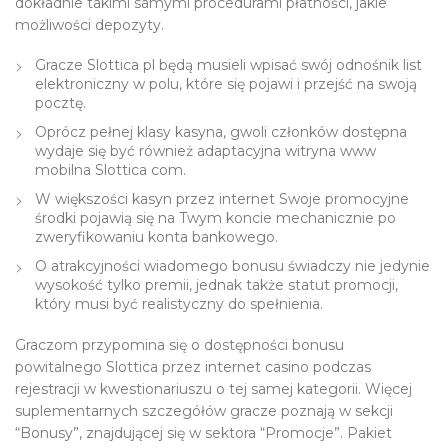
dokładnie takimi samymi procedurami płatności, jakie
możliwości depozyty.
Gracze Slottica pl będą musieli wpisać swój odnośnik list
elektroniczny w polu, które się pojawi i przejść na swoją
pocztę.
Oprócz pełnej klasy kasyna, gwoli członków dostępna
wydaje się być również adaptacyjna witryna www
mobilna Slottica com.
W większości kasyn przez internet Swoje promocyjne
środki pojawią się na Twym koncie mechanicznie po
zweryfikowaniu konta bankowego.
O atrakcyjności wiadomego bonusu świadczy nie jedynie
wysokość tylko premii, jednak także statut promocji,
który musi być realistyczny do spełnienia.
Graczom przypomina się o dostępności bonusu
powitalnego Slottica przez internet casino podczas
rejestracji w kwestionariuszu o tej samej kategorii. Więcej
suplementarnych szczegółów gracze poznają w sekcji
“Bonusy”, znajdującej się w sektora “Promocje”. Pakiet