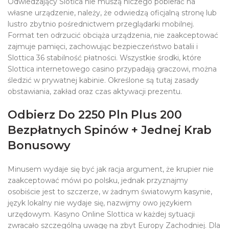
Odwiedzający Slotica nie muszą niczego pobierać na
własne urządzenie, należy, że odwiedzą oficjalną stronę lub
lustro zbytnio pośrednictwem przeglądarki mobilnej.
Format ten odrzucić obciąża urządzenia, nie zaakceptować
zajmuje pamięci, zachowując bezpieczeństwo batalii i
Slottica 36 stabilność płatności. Wszystkie środki, które
Slottica internetowego casino przypadają graczowi, można
śledzić w prywatnej kabinie. Określone są tutaj zasady
obstawiania, zakład oraz czas aktywacji prezentu.
Odbierz Do 2250 Pln Plus 200
Bezpłatnych Spinów + Jednej Krab
Bonusowy
Minusem wydaje się być jak racja argument, że krupier nie
zaakceptować mówi po polsku, jednak przyznajmy
osobiście jest to szczerze, w żadnym światowym kasynie,
język lokalny nie wydaje się, nazwijmy owo językiem
urzędowym. Kasyno Online Slottica w każdej sytuacji
zwracało szczególną uwagę na zbyt Europy Zachodniej. Dla