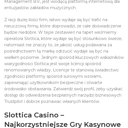
Management B.V., jest wiodącą platformą internetową dla
entuzjastów zakładów muzycznych.
Z racji dużej ilości firm, łatwo wydaje się być trafić na
nieuczciwą firmę, które doprowadzi, że całe doświadczenie
będzie niedobre. W tejże zestawień na tapet weźmiemy
operatora Slottica, które wydaje się być stosunkowo świeże,
natomiast nie znaczy to, że jakość usług podawana za
pośrednictwem tę markę odrzucić wydaje się być na
wielkim poziomie. Jednym spośród kluczowych wskaźników
wiarygodności Slottica jest swoje licencji spośród
renomowanych władzy. Licencje te stanowią świadectwo
zgodności platformy spośród surowymi wzorami,
zapewniając użytkownikom bezpieczne i otwarte
środowisko obstawiania. Zatwierdź swój profil, żeby uzyskać
dostęp do odwiedzenia bezpłatnych narzędzi biznesowych
Trustpilot i dobrze poznawać własnych klientów.
Slottica Casino –
Najkorzystniejsze Gry Kasynowe