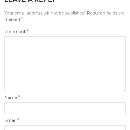
Your email address will not be published.
Required fields are
*
marked
*
Comment
*
Name
*
Email