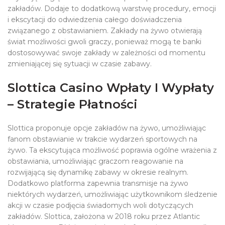
zakładów. Dodaje to dodatkową warstwę procedury, emocji
i ekscytacji do odwiedzenia całego doświadczenia
związanego z obstawianiem. Zakłady na żywo otwierają
świat możliwości gwoli graczy, ponieważ mogą te banki
dostosowywać swoje zakłady w zależności od momentu
zmieniającej się sytuacji w czasie zabawy.
Slottica Casino Wpłaty I Wypłaty
– Strategie Płatności
Slottica proponuje opcje zakładów na żywo, umożliwiając
fanom obstawianie w trakcie wydarzeń sportowych na
żywo. Ta ekscytująca możliwość poprawia ogólne wrażenia z
obstawiania, umożliwiając graczom reagowanie na
rozwijającą się dynamikę zabawy w okresie realnym.
Dodatkowo platforma zapewnia transmisje na żywo
niektórych wydarzeń, umożliwiając użytkownikom śledzenie
akcji w czasie podjęcia świadomych woli dotyczących
zakładów. Slottica, założona w 2018 roku przez Atlantic