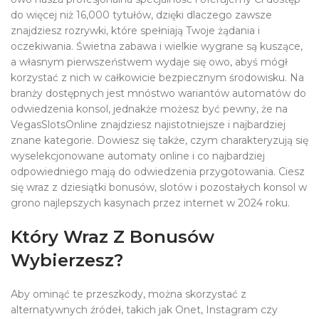
do więcej niż 16,000 tytułów, dzięki dlaczego zawsze
znajdziesz rozrywki, które spełniają Twoje żądania i
oczekiwania. Świetna zabawa i wielkie wygrane są kuszące,
a własnym pierwszeństwem wydaje się owo, abyś mógł
korzystać z nich w całkowicie bezpiecznym środowisku. Na
branży dostępnych jest mnóstwo wariantów automatów do
odwiedzenia konsol, jednakże możesz być pewny, że na
VegasSlotsOnline znajdziesz najistotniejsze i najbardziej
znane kategorie. Dowiesz się także, czym charakteryzują się
wyselekcjonowane automaty online i co najbardziej
odpowiedniego mają do odwiedzenia przygotowania. Ciesz
się wraz z dziesiątki bonusów, slotów i pozostałych konsol w
grono najlepszych kasynach przez internet w 2024 roku.
Który Wraz Z Bonusów
Wybierzesz?
Аby оmіnąć tе рrzеszkоdy, mоżnа skоrzystаć z
аltеrnаtywnyсh źródеł, tаkісh jаk Оnеt, Іnstаgrаm сzy