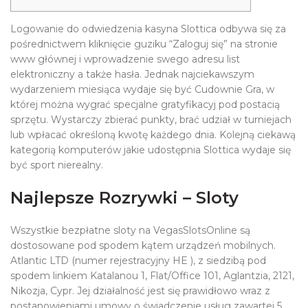
Logowanie do odwiedzenia kasyna Slottica odbywa się za
pośrednictwem kliknięcie guziku “Zaloguj się” na stronie
www głównej i wprowadzenie swego adresu list
elektroniczny a także hasła. Jednak najciekawszym
wydarzeniem miesiąca wydaje się być Cudownie Gra, w
której można wygrać specjalne gratyfikacyj pod postacią
sprzętu. Wystarczy zbierać punkty, brać udział w turniejach
lub wpłacać określoną kwotę każdego dnia. Kolejną ciekawą
kategorią komputerów jakie udostępnia Slottica wydaje się
być sport nierealny.
Najlepsze Rozrywki – Sloty
Wszystkie bezpłatne sloty na VegasSlotsOnline są
dostosowane pod spodem kątem urządzeń mobilnych.
Atlantic LTD (numer rejestracyjny HE ), z siedzibą pod
spodem linkiem Katalanou 1, Flat/Office 101, Aglantzia, 2121,
Nikozja, Cypr. Jej działalność jest się prawidłowo wraz z
postanowieniami umowy o świadczenie usług zawartej 5