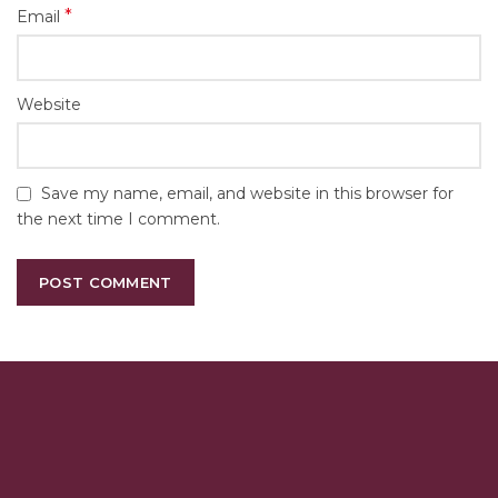
*
Email
Website
Save my name, email, and website in this browser for
the next time I comment.