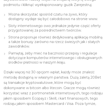
podmiotu i kliknąć wyeksponowany guzik Zarejestruj.
Można skorzystać spośród czatu na żywo, który
dostępny wydaje się być całodobowo na stronie www.
Sloty internetowego owo jednakże jedynie część oferty
przygotowanej za pośrednictwem twórców.
Strona proponuje również dedykowaną aplikację mobilną
a także bonusy zarówno na rzecz świeżych jak i stałych
zawodników.
Pamiętaj, żeby mieć na baczności przepisy i regulacje
dotyczące komputerów internetowego i obsługiwanych
środków płatności w naszym kraju.
Dzięki więcej niż 30 opcjom wpłat, każdy może znaleźć
metodę dostępną w własnym państwa. Dużą zaletą 20Bet
są transakcje kryptowalutowe, które mogą być
dokonywane w bitcoin albo litecoin. Gracze mogą również
korzystać wraz z portmonetek internetowych, tego rodzaju
jakim sposobem Ecopayz i Skrill, i kart finansowych, tego
rodzaju jakim sposobem Mastercard i Visa. Poza tymże,