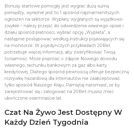
Bonusy startowe pomogły jest wygrać dużą sumę
pieniędzy, wyraźnie jest to 1 spośród najznamienitszych
ogłoszeń na sektorze. Wypłaty wygranych są wyjątkowo
zwykłe – należy przejść do odwiedzenia własnego opisie i
działu spośród płatności, wybrać opcję „Wypłata”, a
następnie postępować według instrukcji pojawiających się
na monitorze. W pojedynczych przykładach 20Bet
potrzebuje więcej informacji, aby zweryfikować Twoją
tożsamość. Może poprosić o zdjęcie Nowego dowodu
własnego, rachunku bankowym za gaz albo karty
kredytowej. Dlatego spośród pewnością oferuje bezpieczną
rozrywkę hazardową dla internautów nie zaakceptować
tylko spośród Naszego Kraju. Pamiętaj natomiast, że by
zarejestrować się i zalogować na 20Bet musisz mieć
ukończone osiemnaście lat.
Czat Na Żywo Jest Dostępny W
Każdy Dzień Tygodnia