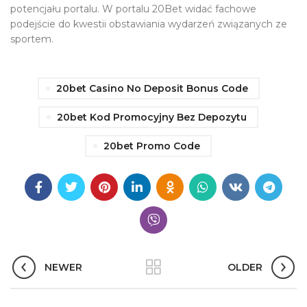
potencjału portalu. W portalu 20Bet widać fachowe
podejście do kwestii obstawiania wydarzeń związanych ze
sportem.
20bet Casino No Deposit Bonus Code
20bet Kod Promocyjny Bez Depozytu
20bet Promo Code
NEWER
OLDER