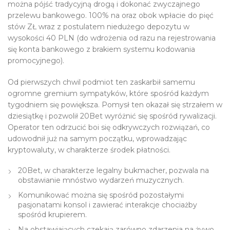
można pójść tradycyjną drogą i dokonać zwyczajnego
przelewu bankowego. 100% na oraz obok wpłacie do pięć
stów ZŁ wraz z postulatem niedużego depozytu w
wysokości 40 PLN (do wdrożenia od razu na rejestrowania
się konta bankowego z brakiem systemu kodowania
promocyjnego).
Od pierwszych chwil podmiot ten zaskarbił samemu
ogromne gremium sympatyków, które spośród każdym
tygodniem się powiększa. Pomysł ten okazał się strzałem w
dziesiątkę i pozwolił 20Bet wyróżnić się spośród rywalizacji.
Operator ten odrzucić boi się odkrywczych rozwiązań, co
udowodnił już na samym początku, wprowadzając
kryptowaluty, w charakterze środek płatności.
20Bet, w charakterze legalny bukmacher, pozwala na
obstawianie mnóstwo wydarzeń muzycznych.
Komunikować można się spośród pozostałymi
pasjonatami konsol i zawierać interakcje chociażby
spośród krupierem.
Na obstawiających czekają zarówno zdarzenia na żywo,