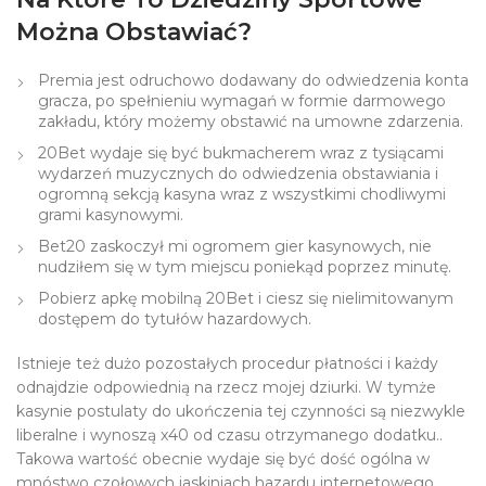
Można Obstawiać?
Premia jest odruchowo dodawany do odwiedzenia konta
gracza, po spełnieniu wymagań w formie darmowego
zakładu, który możemy obstawić na umowne zdarzenia.
20Bet wydaje się być bukmacherem wraz z tysiącami
wydarzeń muzycznych do odwiedzenia obstawiania i
ogromną sekcją kasyna wraz z wszystkimi chodliwymi
grami kasynowymi.
Bet20 zaskoczył mi ogromem gier kasynowych, nie
nudziłem się w tym miejscu poniekąd poprzez minutę.
Pobierz apkę mobilną 20Bet i ciesz się nielimitowanym
dostępem do tytułów hazardowych.
Istnieje też dużo pozostałych procedur płatności i każdy
odnajdzie odpowiednią na rzecz mojej dziurki. W tymże
kasynie postulaty do ukończenia tej czynności są niezwykle
liberalne i wynoszą x40 od czasu otrzymanego dodatku..
Takowa wartość obecnie wydaje się być dość ogólna w
mnóstwo czołowych jaskiniach hazardu internetowego.