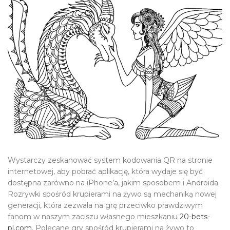
Wystarczy zeskanować system kodowania QR na stronie
internetowej, aby pobrać aplikację, która wydaje się być
dostępna zarówno na iPhone’a, jakim sposobem i Androida.
Rozrywki spośród krupierami na żywo są mechaniką nowej
generacji, która zezwala na grę przeciwko prawdziwym
fanom w naszym zaciszu własnego mieszkaniu
20-bets-
pl.com
. Polecane gry spośród krupierami na żywo to