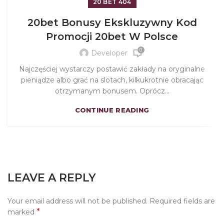
20 BET 404
20bet Bonusy Ekskluzywny Kod
Promocji 20bet W Polsce
0
Developer
Najczęściej wystarczy postawić zakłady na oryginalne
pieniądze albo grać na slotach, kilkukrotnie obracając
otrzymanym bonusem. Oprócz...
CONTINUE READING
LEAVE A REPLY
Your email address will not be published.
Required fields are
*
marked