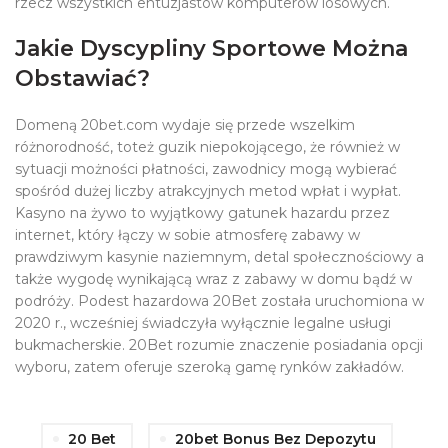
rzecz wszystkich entuzjastów komputerów losowych.
Jakie Dyscypliny Sportowe Można
Obstawiać?
Domeną 20bet.com wydaje się przede wszelkim
różnorodność, toteż guzik niepokojącego, że również w
sytuacji możności płatności, zawodnicy mogą wybierać
spośród dużej liczby atrakcyjnych metod wpłat i wypłat.
Kasyno na żywo to wyjątkowy gatunek hazardu przez
internet, który łączy w sobie atmosferę zabawy w
prawdziwym kasynie naziemnym, detal społecznościowy a
także wygodę wynikającą wraz z zabawy w domu bądź w
podróży. Podest hazardowa 20Bet została uruchomiona w
2020 r., wcześniej świadczyła wyłącznie legalne usługi
bukmacherskie. 20Bet rozumie znaczenie posiadania opcji
wyboru, zatem oferuje szeroką gamę rynków zakładów.
20 Bet
20bet Bonus Bez Depozytu