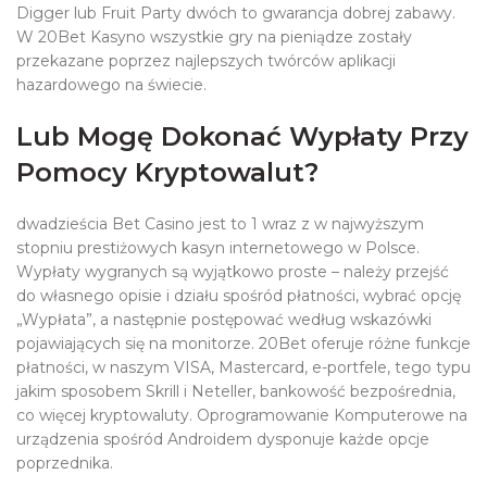
Digger lub Fruit Party dwóch to gwarancja dobrej zabawy.
W 20Bet Kasyno wszystkie gry na pieniądze zostały
przekazane poprzez najlepszych twórców aplikacji
hazardowego na świecie.
Lub Mogę Dokonać Wypłaty Przy
Pomocy Kryptowalut?
dwadzieścia Bet Casino jest to 1 wraz z w najwyższym
stopniu prestiżowych kasyn internetowego w Polsce.
Wypłaty wygranych są wyjątkowo proste – należy przejść
do własnego opisie i działu spośród płatności, wybrać opcję
„Wypłata”, a następnie postępować według wskazówki
pojawiających się na monitorze. 20Bet oferuje różne funkcje
płatności, w naszym VISA, Mastercard, e-portfele, tego typu
jakim sposobem Skrill i Neteller, bankowość bezpośrednia,
co więcej kryptowaluty. Oprogramowanie Komputerowe na
urządzenia spośród Androidem dysponuje każde opcje
poprzednika.