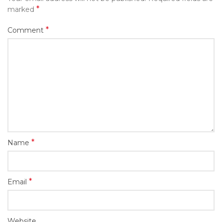
*
marked
*
Comment
*
Name
*
Email
Website