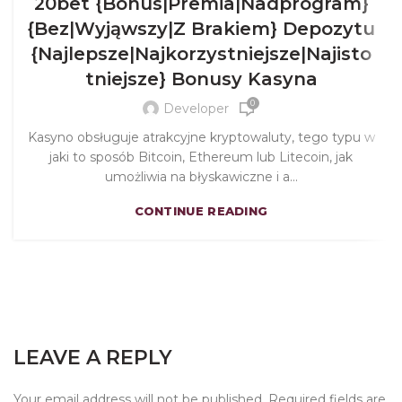
20bet {Bonus|Premia|Nadprogram}
{Bez|Wyjąwszy|Z Brakiem} Depozytu
{Najlepsze|Najkorzystniejsze|Najisto
tniejsze} Bonusy Kasyna
0
Developer
Kasyno obsługuje atrakcyjne kryptowaluty, tego typu w
jaki to sposób Bitcoin, Ethereum lub Litecoin, jak
umożliwia na błyskawiczne i a...
CONTINUE READING
LEAVE A REPLY
Your email address will not be published.
Required fields are