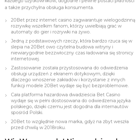
każdego użytkowników, dogodne i pewne postaci płatności
a także przychylna obsługa konsumenta.
20Bet przez internet casino zagwarantuje wielogodzinną
rozrywkę wszelkim fanom, którzy uwielbiają grać w
automaty do gier i rozrywki na żywo.
Jedną z podstawowych rzeczy, która bardzo rzuca się w
ślepia na 20Bet owo czytelna budowa witryny i
niewiarygodnie bezzwłoczny czas ładowania się stronicy
internetowej.
Zastosowanie została przystosowana do odwiedzenia
obsługi urządzeń z ekranem dotykowym, dzięki
dlaczego wnoszenie zakładów i korzystanie z innych
funkcji modele 20Bet wydaje się być bezproblemowe.
Cała platforma hazardowa dwadzieścia Bet Casino
wydaje się w pełni dostosowana do odwiedzenia języka
polskiego, dzięki czemu jest dogodna dla internautów
spośród Polski.
20Bet to względnie nowa marka, gdyż na zbyt weszła
przed chwilą w 2018roku.