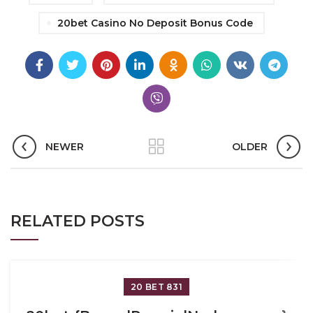
20bet Casino No Deposit Bonus Code
NEWER
OLDER
RELATED POSTS
20 BET 831