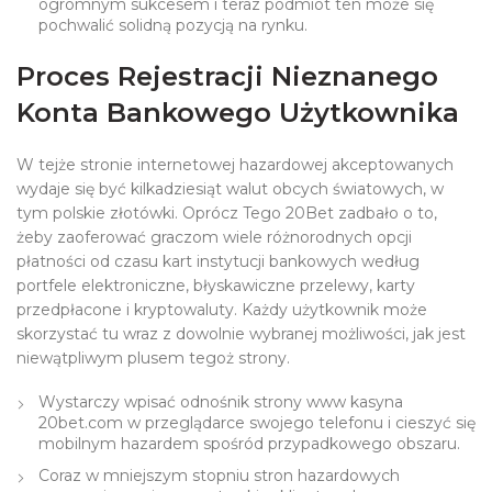
ogromnym sukcesem i teraz podmiot ten może się
pochwalić solidną pozycją na rynku.
Proces Rejestracji Nieznanego
Konta Bankowego Użytkownika
W tejże stronie internetowej hazardowej akceptowanych
wydaje się być kilkadziesiąt walut obcych światowych, w
tym polskie złotówki. Oprócz Tego 20Bet zadbało o to,
żeby zaoferować graczom wiele różnorodnych opcji
płatności od czasu kart instytucji bankowych według
portfele elektroniczne, błyskawiczne przelewy, karty
przedpłacone i kryptowaluty. Każdy użytkownik może
skorzystać tu wraz z dowolnie wybranej możliwości, jak jest
niewątpliwym plusem tegoż strony.
Wystarczy wpisać odnośnik strony www kasyna
20bet.com w przeglądarce swojego telefonu i cieszyć się
mobilnym hazardem spośród przypadkowego obszaru.
Coraz w mniejszym stopniu stron hazardowych