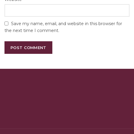
Save my name, email, and website in this browser for
the next time I comment.