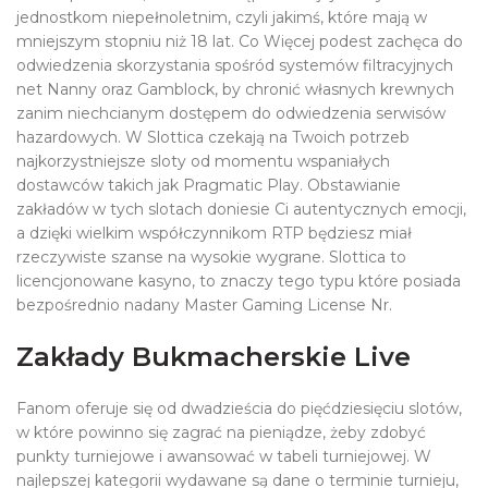
jednostkom niepełnoletnim, czyli jakimś, które mają w
mniejszym stopniu niż 18 lat. Co Więcej podest zachęca do
odwiedzenia skorzystania spośród systemów filtracyjnych
net Nanny oraz Gamblock, by chronić własnych krewnych
zanim niechcianym dostępem do odwiedzenia serwisów
hazardowych. W Slottica czekają na Twoich potrzeb
najkorzystniejsze sloty od momentu wspaniałych
dostawców takich jak Pragmatic Play. Obstawianie
zakładów w tych slotach doniesie Ci autentycznych emocji,
a dzięki wielkim współczynnikom RTP będziesz miał
rzeczywiste szanse na wysokie wygrane. Slottica to
licencjonowane kasyno, to znaczy tego typu które posiada
bezpośrednio nadany Master Gaming License Nr.
Zakłady Bukmacherskie Live
Fanom oferuje się od dwadzieścia do pięćdziesięciu slotów,
w które powinno się zagrać na pieniądze, żeby zdobyć
punkty turniejowe i awansować w tabeli turniejowej. W
najlepszej kategorii wydawane są dane o terminie turnieju,