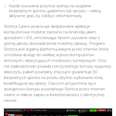
Każde losowanie przynosi szansę na wygranie
bezpłatnych spinów, gadżetów lub sprzętu – należy
aktywnie grać, by zdobyć rekompensaty.
Slottica Casino proponuje dedykowane aplikacje
komputerowe mobilne zarówno na Androida, jakim
sposobem i iOS, umożliwiając fanom używanie wraz z
górnej jakości doświadczenia mobilnej zabawy. Program
Slottica jest legalną platformą kasyna przez internet, która
umożliwia dostęp do wielkiej wyboru komputerów
slotowych i ekscytujących możliwości turniejowych. Choć
nie zaakceptować posiada rzeczywistego bonusu wyjąwszy
depozytu, pakiet powitalny znacząco gwarantuje 30
bezpłatnych spinów na prostu zbytnio wykonanie innej
kwalifikującej się wpłaty. Graczom przypomina się o
dostępności bonusu powitalnego Slottica przez internet
casino w trakcie zapisu w kwestionariuszu o identycznej
nazwie.