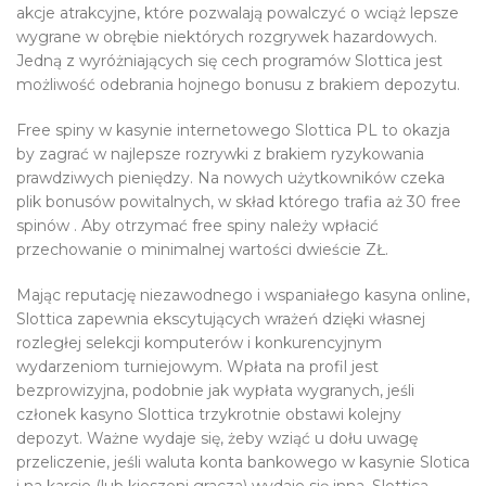
akcje atrakcyjne, które pozwalają powalczyć o wciąż lepsze
wygrane w obrębie niektórych rozgrywek hazardowych.
Jedną z wyróżniających się cech programów Slottica jest
możliwość odebrania hojnego bonusu z brakiem depozytu.
Free spiny w kasynie internetowego Slottica PL to okazja
by zagrać w najlepsze rozrywki z brakiem ryzykowania
prawdziwych pieniędzy. Na nowych użytkowników czeka
plik bonusów powitalnych, w skład którego trafia aż 30 free
spinów . Aby otrzymać free spiny należy wpłacić
przechowanie o minimalnej wartości dwieście ZŁ.
Mając reputację niezawodnego i wspaniałego kasyna online,
Slottica zapewnia ekscytujących wrażeń dzięki własnej
rozległej selekcji komputerów i konkurencyjnym
wydarzeniom turniejowym. Wpłata na profil jest
bezprowizyjna, podobnie jak wypłata wygranych, jeśli
członek kasyno Slottica trzykrotnie obstawi kolejny
depozyt. Ważne wydaje się, żeby wziąć u dołu uwagę
przeliczenie, jeśli waluta konta bankowego w kasynie Slotica
i na karcie (lub kieszeni gracza) wydaje się inna. Slottica