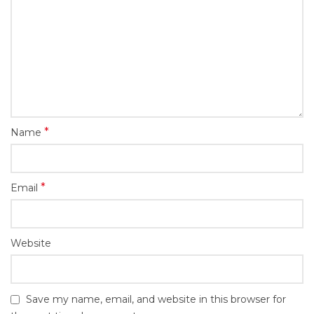
*
Name
*
Email
Website
Save my name, email, and website in this browser for