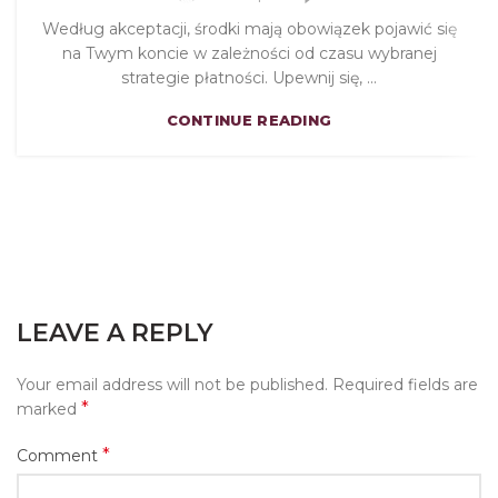
Według akceptacji, środki mają obowiązek pojawić się
na Twym koncie w zależności od czasu wybranej
strategie płatności. Upewnij się, ...
CONTINUE READING
LEAVE A REPLY
Your email address will not be published.
Required fields are
*
marked
*
Comment