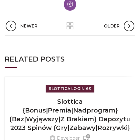
NEWER
OLDER
RELATED POSTS
SLOTTICA LOGIN 63
Slottica
{Bonus|Premia|Nadprogram}
{Bez|Wyjąwszy|Z Brakiem} Depozytu
2023 Spinów {Gry|Zabawy|Rozrywki}
0
Developer