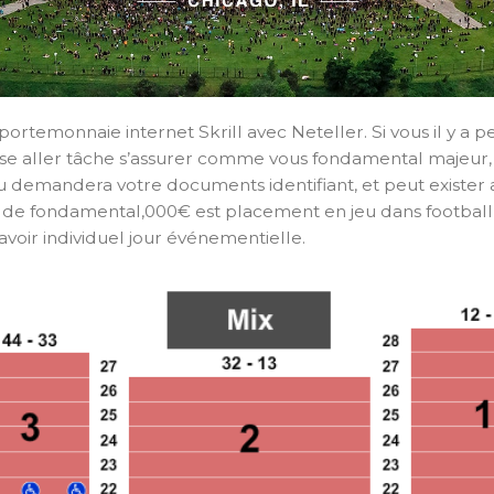
 portemonnaie internet Skrill avec Neteller. Si vous il y a p
base aller tâche s’assurer comme vous fondamental majeu
tu demandera votre documents identifiant, et peut exister au
t de fondamental,000€ est placement en jeu dans football m
 avoir individuel jour événementielle.