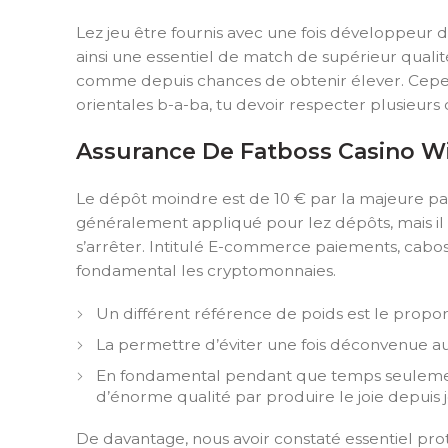
Lez jeu être fournis avec une fois développeur 
ainsi une essentiel de match de supérieur quali
comme depuis chances de obtenir élever. Cependa
orientales b-a-ba, tu devoir respecter plusieurs
Assurance De Fatboss Casino W
Le dépôt moindre est de 10 € par la majeure parti
généralement appliqué pour lez dépôts, mais il 
s’arrêter. Intitulé E-commerce paiements, cabo
fondamental les cryptomonnaies.
Un différent référence de poids est le proport
La permettre d’éviter une fois déconvenue a
En fondamental pendant que temps seulement, 
d’énorme qualité par produire le joie depuis j
De davantage, nous avoir constaté essentiel proto