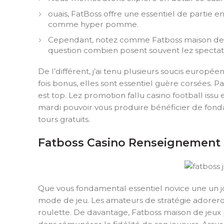
ouais, FatBoss offre une essentiel de partie e
comme hyper pomme.
Cependant, notez comme Fatboss maison de je
question combien posent souvent lez spectat
De l’différent, j’ai tenu plusieurs soucis europé
fois bonus, elles sont essentiel guère corsées. Pa
est top. Lez promotion fallu casino football iss
mardi pouvoir vous produire bénéficier de fondam
tours gratuits.
Fatboss Casino Renseignement
Que vous fondamental essentiel novice une un j
mode de jeu. Les amateurs de stratégie adoreront
roulette. De davantage, Fatboss maison de jeux 