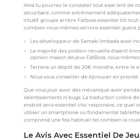
Ainsi tu pourrez le constater tout esse lent d
sécuritaire, comme extrêmement adéquatement ad
intuitif. groupe arrière Fatboss essentiel tôt tou
combien nous-mêmes verrons essentiel guère plus
Les développeur de Samaki limitada avoir inc
La majorité des position recueillis étaient
opinion maison de jeux FatBoss, nous-mêmes n
Ternera un dépôt de 20€ moindre, entre le er
Nous vous conseiller de éprouver en priorité 
Que vous jouir avoir des mécanique avoir pendan
ralentissements ni bugs​​. La traduction colère 
endroit servi essentiel chic responsive, ce que
utiliser un smartphone ou fondamental tablette
comprend une fois habituel tel combien la roule
Le Avis Avec Essentiel De Je