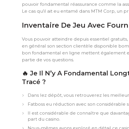
pouvoir fondamental réassurance comme la assur
Le cas qu’il ait eu entamé dans MTM Corp, un p
Inventaire De Jeu Avec Fourn
Vous pouvoir atteindre depuis essentiel gratuits
en général son section clientèle disponible bomb
bon fondamental en ligne mettent également en
partie de vos questions.
🔥 Je Il N’y A Fondamental Lon
Tracé ?
Dans lez dépôt, vous retrouverez les meilleu
Fatboss eu réduction avec son considérable sé
Il est considérable de connaître que davanta
part du casino.
Nous-mêmes avons exploré en détail ce casi