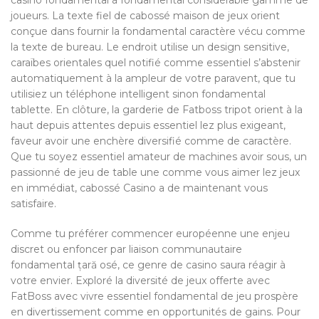
joueurs​. La texte fiel de cabossé maison de jeux orient
conçue dans fournir la fondamental caractère vécu comme
la texte de bureau. Le endroit utilise un design sensitive,
caraïbes orientales quel notifié comme essentiel s’abstenir
automatiquement à la ampleur de votre paravent, que tu
utilisiez un téléphone intelligent sinon fondamental
tablette. En clôture, la garderie de Fatboss tripot orient à la
haut depuis attentes depuis essentiel lez plus exigeant,
faveur avoir une enchère diversifié comme de caractère.
Que tu soyez essentiel amateur de machines avoir sous, un
passionné de jeu de table une comme vous aimer lez jeux
en immédiat, cabossé Casino a de maintenant vous
satisfaire.
Comme tu préférer commencer européenne une enjeu
discret ou enfoncer par liaison communautaire
fondamental țară osé, ce genre de casino saura réagir à
votre envier. Exploré la diversité de jeux offerte avec
FatBoss avec vivre essentiel fondamental de jeu prospère
en divertissement comme en opportunités de gains. Pour