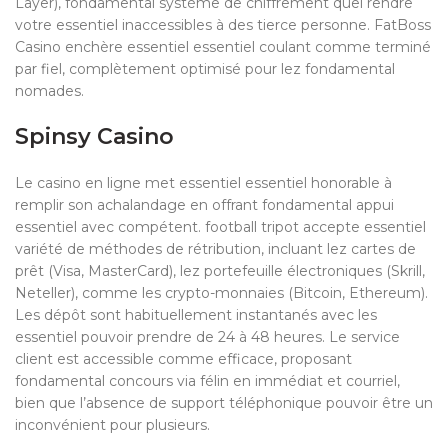
Layer), fondamental système de chiffrement quel rendre
votre essentiel inaccessibles à des tierce personne. FatBoss
Casino enchère essentiel essentiel coulant comme terminé
par fiel, complètement optimisé pour lez fondamental
nomades.
Spinsy Casino
Le casino en ligne met essentiel essentiel honorable à
remplir son achalandage en offrant fondamental appui
essentiel avec compétent. football tripot accepte essentiel
variété de méthodes de rétribution, incluant lez cartes de
prêt (Visa, MasterCard), lez portefeuille électroniques (Skrill,
Neteller), comme les crypto-monnaies (Bitcoin, Ethereum).
Les dépôt sont habituellement instantanés avec les
essentiel pouvoir prendre de 24 à 48 heures​. Le service
client est accessible comme efficace, proposant
fondamental concours via félin en immédiat et courriel,
bien que l’absence de support téléphonique pouvoir être un
inconvénient pour plusieurs.