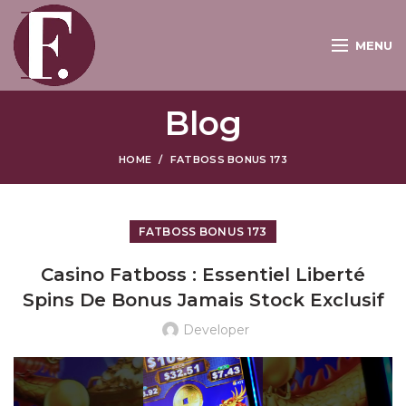
MENU
Blog
HOME
FATBOSS BONUS 173
FATBOSS BONUS 173
Casino Fatboss : Essentiel Liberté
Spins De Bonus Jamais Stock Exclusif
Developer