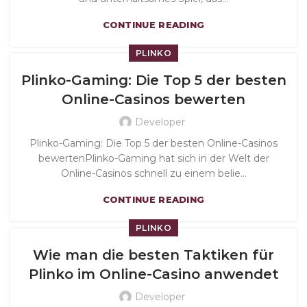
CONTINUE READING
PLINKO
Plinko-Gaming: Die Top 5 der besten
Online-Casinos bewerten
Developer
Plinko-Gaming: Die Top 5 der besten Online-Casinos
bewertenPlinko-Gaming hat sich in der Welt der
Online-Casinos schnell zu einem belie...
CONTINUE READING
PLINKO
Wie man die besten Taktiken für
Plinko im Online-Casino anwendet
Developer