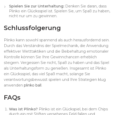
Spielen Sie zur Unterhaltung:
Denken Sie daran, dass
Plinko ein Glücksspiel ist. Spielen Sie, um Spaß zu haben,
nicht nur um zu gewinnen.
Schlussfolgerung
Plinko kann sowohl spannend als auch herausfordernd sein.
Durch das Verständnis der Spielmechanik, die Anwendung
effektiver Wetttaktiken und die Beibehaltung emotionaler
Kontrolle können Sie Ihre Gewinnchancen erheblich
steigern. Vergessen Sie nicht, Spaß zu haben und das Spiel
als Unterhaltungsform zu genießen. Insgesamt ist Plinko
ein Glücksspiel, das viel Spaß macht, solange Sie
verantwortungsbewusst spielen und Ihre Strategien klug
anwenden
plinko ball
.
FAQs
Was ist Plinko?
Plinko ist ein Glückspiel, bei dem Chips
durch ein mit Stiften versehenes Feld fallen und