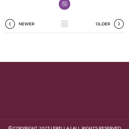
NEWER
OLDER
COPYRIGHT 2023 | FRELLA | ALL RIGHTS RESERVED