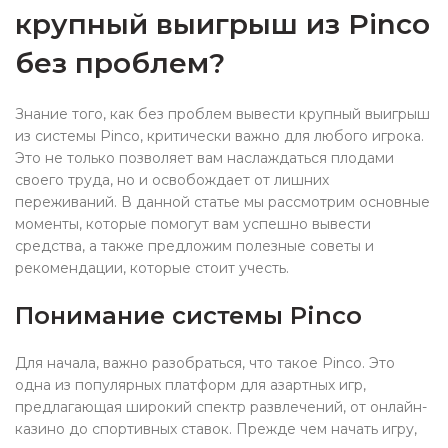
крупный выигрыш из Pinco
без проблем?
Знание того, как без проблем вывести крупный выигрыш
из системы Pinco, критически важно для любого игрока.
Это не только позволяет вам наслаждаться плодами
своего труда, но и освобождает от лишних
переживаний. В данной статье мы рассмотрим основные
моменты, которые помогут вам успешно вывести
средства, а также предложим полезные советы и
рекомендации, которые стоит учесть.
Понимание системы Pinco
Для начала, важно разобраться, что такое Pinco. Это
одна из популярных платформ для азартных игр,
предлагающая широкий спектр развлечений, от онлайн-
казино до спортивных ставок. Прежде чем начать игру,