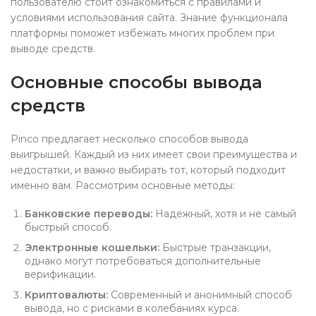
пользователю стоит ознакомиться с правилами и
условиями использования сайта. Знание функционала
платформы поможет избежать многих проблем при
выводе средств.
Основные способы вывода
средств
Pinco предлагает несколько способов вывода
выигрышей. Каждый из них имеет свои преимущества и
недостатки, и важно выбирать тот, который подходит
именно вам. Рассмотрим основные методы:
Банковские переводы:
Надежный, хотя и не самый
быстрый способ.
Электронные кошельки:
Быстрые транзакции,
однако могут потребоваться дополнительные
верификации.
Криптовалюты:
Современный и анонимный способ
вывода, но с рисками в колебаниях курса.