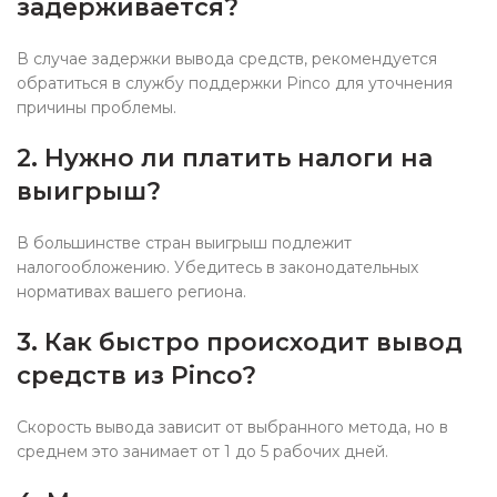
задерживается?
В случае задержки вывода средств, рекомендуется
обратиться в службу поддержки Pinco для уточнения
причины проблемы.
2. Нужно ли платить налоги на
выигрыш?
В большинстве стран выигрыш подлежит
налогообложению. Убедитесь в законодательных
нормативах вашего региона.
3. Как быстро происходит вывод
средств из Pinco?
Скорость вывода зависит от выбранного метода, но в
среднем это занимает от 1 до 5 рабочих дней.