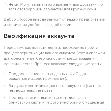
Чеки:
Могут занять много времени для доставки, но
являются хорошим вариантом для крупных сумм.
Выбор способа вывода зависит от ваших предпочтений
и понимания удобства каждой опции.
Верификация аккаунта
Перед тем, как вывести деньги, необходимо пройти
процесс верификации вашего аккаунта. Этот шаг важен
для обеспечения безопасности и предотвращения
мошенничества. Процесс включает следующие этапы:
Предоставление личных данных (ФИО, дата
рождения и адрес проживания);
Загрузка идентификационного документа (паспорт
или водительские права);
Подтверждение платежных методов (скан
банковской карты или фото электронного кошелька).