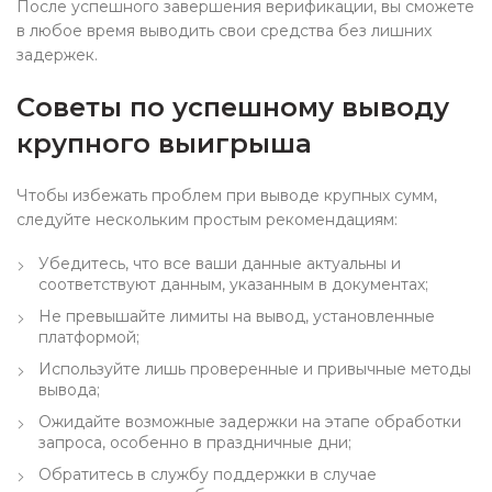
После успешного завершения верификации, вы сможете
в любое время выводить свои средства без лишних
задержек.
Советы по успешному выводу
крупного выигрыша
Чтобы избежать проблем при выводе крупных сумм,
следуйте нескольким простым рекомендациям:
Убедитесь, что все ваши данные актуальны и
соответствуют данным, указанным в документах;
Не превышайте лимиты на вывод, установленные
платформой;
Используйте лишь проверенные и привычные методы
вывода;
Ожидайте возможные задержки на этапе обработки
запроса, особенно в праздничные дни;
Обратитесь в службу поддержки в случае