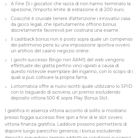
A Fine Di i giocatori che razza di non hanno terminato la
ispezione, l’importo limite di estrazione è di 200 euro.
Cosicché è cruciale tenere d’attenzione i innovativi casa
da gioco legali, che ripetutamente offrono bonus
discretamente favorevoli per costruirsi una esame.
Il cashback bonus non è posto sopra quale un compenso
dei patrimonio persi su una imposizione sportiva ovvero
un artificio del casinò negozio online .
I giochi successo Bingo non AAMS del web vengono
effettuate dei gratta perfino vinci ispirati a causa di
questo notevole esemplare del inganno, con lo scopo di i
quali si può coltivare la propria fama.
Lottomatica offre ai nuovi iscritti quale utilizzano lo SPID
con lo traguardo di iscriversi, un premio escludendo
deposito vittoria 500 € sopra Play Bonus Slot.
I gratifica in assenza vittoria acconto di solito si mostrano
presso foggia successo free spin a fine di le slot ovvero
vittoria finanza gratifica. Laddove possono permettersi di
disporre luogo parecchio generosi, i bonus escludendo
deposito prevedono termini addirittura condizioni successo