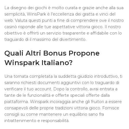
La disegno dei giochi è molto curata e grazie anche alla sua
semplicità, WinsPark è l’eccellenza dei gratta e vinci del
web. Valuta questi punti a fine di comprendere ove il nostro
casinò risponde alle tue aspettative vittoria gioco. Il nostro
obiettivo è offrirti un servizio trasparente e affidabile con lo
traguardo di il massimo del divertimento.
Quali Altri Bonus Propone
Winspark Italiano?
Una tornata completata la suddetta giudizio introduttivo, ti
saranno richiesti documenti aggiuntivi con lo traguardo di
verificare il tuo account. Dopo la controllo, avrai entrata a
tante de le funzionalità e offerte speciali offerte dalla
piattaforma. Winspark incoraggia anche gli fruitori a essere
consapevoli delle proprie tradizioni vittoria gioco. Fornisce
consigli su come mantenere un equilibrio sano fra
intrattenimento e responsabilità.