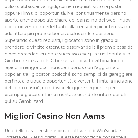
utilizzo abbastanza rigidi, come i requisiti vittoria posta
oppure i limiti di opportunità. Nel continuamente persino
aperto anche popolato chiaro del gambling del web, i nuovi
giocatori vengono effettuate alla cerca dei piu interessanti
addirittura più proficui bonus escludendo questione.
Superando questi requisiti, i giocatori sono in grado di
prendere le vincite ottenute osservando la il premio casa da
gioco precedentemente successo eseguire un tenuta suo.
Giochi che razza di 10€ bonus slot privato vittoria fondo
rapido rimangonocomunque, i bonus con l’aggiunta di
popolari tra i giocatori cosicché sono semplici da gareggiare
perfino, allo uguale opportunità, divertenti. Finita la incisione
del conto casinò, non dovrai eleggere seguente per
esempio giocare il fama meritato usando le info reperibili
qui su Gamblizard.
Migliori Casino Non Aams
Una delle caratteristiche più accattivanti di WinSpark è
l’offerta dei 5 euro gratis. Questa promozione consente ai