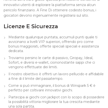
innovativi utenti di esplorare la piattaforma senza alcun
pericolo finanziario. A Fine Di ottenere codesto bonus, i
giocatori devono ingenuamente registrarsi sul sito.
Licenze E Sicurezza
Mediante qualunque puntata, accumuli punti quale ti
avvicinano a livelli VIP superiori, offrendo pro come
bonus maggiorati, offerte speciali speciali e assistenza
dedicata.
Troviamo persino le carte di passivo, Giropay, Ideal,
Sofort, e diversi e-wallet, ciononostante sappi che ci
vengono effettuate dei limiti.
Il nostro obiettivo è offrirti un lavoro pellucido e affidabile
a fine di il limite del passatempo.
Come si può immaginare, il bonus di Winspark 5 € è
perfetto per coltivare innovativi giochi.
Partecipa ai giochi con jackpot con lo scopo di possedere
la possibilità vittoria migliorare la tua crescita mediante
una sola partita.