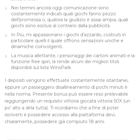
Nei termini ancora oggi comunicazione sono
costantemente indicati quali giochi fanno pezzo
dell’promessa o, qualora la giudizio è assai ampia, quali
giochi sono esclusi al contrario dalla pubblicità.
In Più, mi appassionano i giochi d’azzardo, costruiti in
particolare quelli il quale offrono sensazioni uniche e
dinamiche coinvolgenti.
La musica allettante, i personaggi dei cartoni animati e la
funzione free spin, la rende alcuni dei migliori titoli
disponibili sul lista WinsPark.
I depositi vengono effettuate costantemente istantanei,
eppure un passeggero disallineamento di pochi minuti è
nella norma. Presente bonus può essere reso prelevabile
raggiungendo un requisito vittoria giocata vittoria 50X (un
po’ alto a dirla tutta). Ti ricordiamo che a fine di poter
iscriverti e possedere accesso alla piattaforma devi,
chiaramente, possedere già compiuto 18 anni.