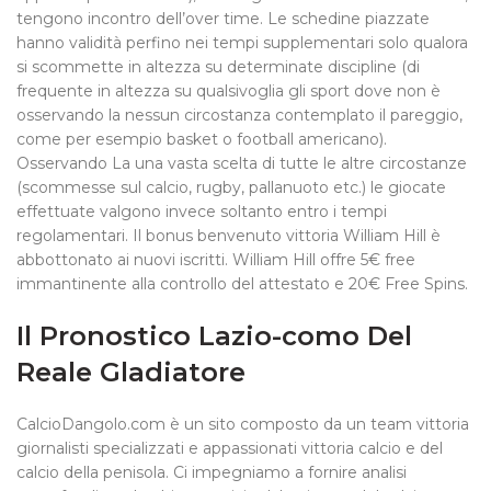
tengono incontro dell’over time. Le schedine piazzate
hanno validità perfino nei tempi supplementari solo qualora
si scommette in altezza su determinate discipline (di
frequente in altezza su qualsivoglia gli sport dove non è
osservando la nessun circostanza contemplato il pareggio,
come per esempio basket o football americano).
Osservando La una vasta scelta di tutte le altre circostanze
(scommesse sul calcio, rugby, pallanuoto etc.) le giocate
effettuate valgono invece soltanto entro i tempi
regolamentari. Il bonus benvenuto vittoria William Hill è
abbottonato ai nuovi iscritti. William Hill offre 5€ free
immantinente alla controllo del attestato e 20€ Free Spins.
Il Pronostico Lazio-como Del
Reale Gladiatore
CalcioDangolo.com è un sito composto da un team vittoria
giornalisti specializzati e appassionati vittoria calcio e del
calcio della penisola. Ci impegniamo a fornire analisi