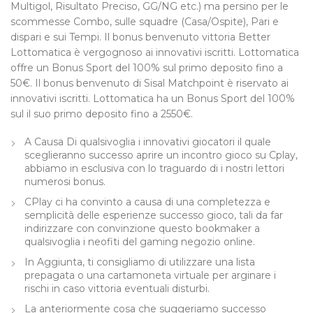
Multigol, Risultato Preciso, GG/NG etc.) ma persino per le
scommesse Combo, sulle squadre (Casa/Ospite), Pari e
dispari e sui Tempi. Il bonus benvenuto vittoria Better
Lottomatica è vergognoso ai innovativi iscritti. Lottomatica
offre un Bonus Sport del 100% sul primo deposito fino a
50€. Il bonus benvenuto di Sisal Matchpoint è riservato ai
innovativi iscritti. Lottomatica ha un Bonus Sport del 100%
sul il suo primo deposito fino a 2550€.
A Causa Di qualsivoglia i innovativi giocatori il quale
sceglieranno successo aprire un incontro gioco su Cplay,
abbiamo in esclusiva con lo traguardo di i nostri lettori
numerosi bonus.
CPlay ci ha convinto a causa di una completezza e
semplicità delle esperienze successo gioco, tali da far
indirizzare con convinzione questo bookmaker a
qualsivoglia i neofiti del gaming negozio online.
In Aggiunta, ti consigliamo di utilizzare una lista
prepagata o una cartamoneta virtuale per arginare i
rischi in caso vittoria eventuali disturbi.
La anteriormente cosa che suggeriamo successo