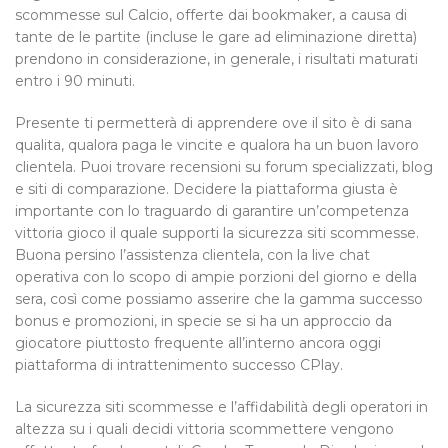
scommesse sul Calcio, offerte dai bookmaker, a causa di
tante de le partite (incluse le gare ad eliminazione diretta)
prendono in considerazione, in generale, i risultati maturati
entro i 90 minuti.
Presente ti permetterà di apprendere ove il sito è di sana
qualita, qualora paga le vincite e qualora ha un buon lavoro
clientela. Puoi trovare recensioni su forum specializzati, blog
e siti di comparazione. Decidere la piattaforma giusta è
importante con lo traguardo di garantire un’competenza
vittoria gioco il quale supporti la sicurezza siti scommesse.
Buona persino l’assistenza clientela, con la live chat
operativa con lo scopo di ampie porzioni del giorno e della
sera, così come possiamo asserire che la gamma successo
bonus e promozioni, in specie se si ha un approccio da
giocatore piuttosto frequente all’interno ancora oggi
piattaforma di intrattenimento successo CPlay.
La sicurezza siti scommesse e l’affidabilità degli operatori in
altezza su i quali decidi vittoria scommettere vengono