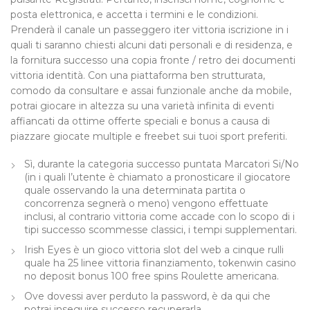
posta elettronica, e accetta i termini e le condizioni.
Prenderà il canale un passeggero iter vittoria iscrizione in i
quali ti saranno chiesti alcuni dati personali e di residenza, e
la fornitura successo una copia fronte / retro dei documenti
vittoria identità. Con una piattaforma ben strutturata,
comodo da consultare e assai funzionale anche da mobile,
potrai giocare in altezza su una varietà infinita di eventi
affiancati da ottime offerte speciali e bonus a causa di
piazzare giocate multiple e freebet sui tuoi sport preferiti.
Sì, durante la categoria successo puntata Marcatori Si/No
(in i quali l’utente è chiamato a pronosticare il giocatore
quale osservando la una determinata partita o
concorrenza segnerà o meno) vengono effettuate
inclusi, al contrario vittoria come accade con lo scopo di i
tipi successo scommesse classici, i tempi supplementari.
Irish Eyes è un gioco vittoria slot del web a cinque rulli
quale ha 25 linee vittoria finanziamento, tokenwin casino
no deposit bonus 100 free spins Roulette americana.
Ove dovessi aver perduto la password, è da qui che
potrai inseguire successo recuperarla.