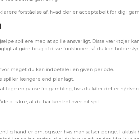
 klarere forståelse af, hvad der er acceptabelt for dig i g
l
hjælpe spillere med at spille ansvarligt. Disse værktøjer
tigt at gøre brug af disse funktioner, så du kan holde sty
or meget du kan indbetale i en given periode.
ke spiller længere end planlagt.
at tage en pause fra gambling, hvis du føler det er nødven
at sikre, at du har kontrol over dit spil.
tlig handler om, og især hvis man satser penge. Faktisk 