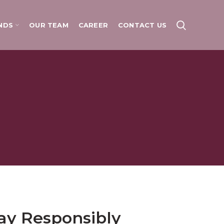
NDS
OUR TEAM
CAREER
CONTACT US
ay Responsibly