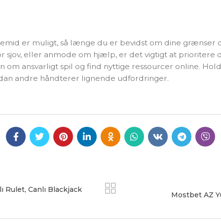
nemid er muligt, så længe du er bevidst om dine grænser o
r sjov, eller anmode om hjælp, er det vigtigt at prioritere
on om ansvarligt spil og find nyttige ressourcer online. H
vordan andre håndterer lignende udfordringer.
 Rulet, Canlı Blackjack
Mostbet AZ Y