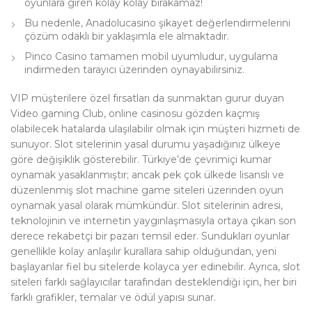
oyunlara giren kolay kolay bırakamaz!
Bu nedenle, Anadolucasino şikayet değerlendirmelerini
çözüm odaklı bir yaklaşımla ele almaktadır.
Pinco Casino tamamen mobil uyumludur, uygulama
indirmeden tarayıcı üzerinden oynayabilirsiniz.
VIP müşterilere özel fırsatları da sunmaktan gurur duyan
Video gaming Club, online casinosu gözden kaçmış
olabilecek hatalarda ulaşılabilir olmak için müşteri hizmeti de
sunuyor. Slot sitelerinin yasal durumu yaşadığınız ülkeye
göre değişiklik gösterebilir. Türkiye’de çevrimiçi kumar
oynamak yasaklanmıştır; ancak pek çok ülkede lisanslı ve
düzenlenmiş slot machine game siteleri üzerinden oyun
oynamak yasal olarak mümkündür. Slot sitelerinin adresi,
teknolojinin ve internetin yaygınlaşmasıyla ortaya çıkan son
derece rekabetçi bir pazarı temsil eder. Sundukları oyunlar
genellikle kolay anlaşılır kurallara sahip olduğundan, yeni
başlayanlar fiel bu sitelerde kolayca yer edinebilir. Ayrıca, slot
siteleri farklı sağlayıcılar tarafından desteklendiği için, her biri
farklı grafikler, temalar ve ödül yapısı sunar.