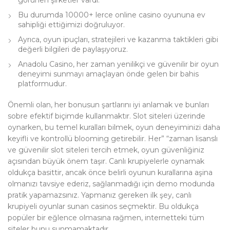
görünen şirketler vardı.
Bu durumda 10000+ lerce online casino oyununa ev
sahipliği ettiğimizi doğruluyor.
Ayrıca, oyun ipuçları, stratejileri ve kazanma taktikleri gibi
değerli bilgileri de paylaşıyoruz.
Anadolu Casino, her zaman yenilikçi ve güvenilir bir oyun
deneyimi sunmayı amaçlayan önde gelen bir bahis
platformudur.
Önemli olan, her bonusun şartlarını iyi anlamak ve bunları
sobre efektif biçimde kullanmaktır. Slot siteleri üzerinde
oynarken, bu temel kuralları bilmek, oyun deneyiminizi daha
keyifli ve kontrollü blooming getirebilir. Her” “zaman lisanslı
ve güvenilir slot siteleri tercih etmek, oyun güvenliğiniz
açısından büyük önem taşır. Canlı krupiyelerle oynamak
oldukça basittir, ancak önce belirli oyunun kurallarına aşina
olmanızı tavsiye ederiz, sağlanmadığı için demo modunda
pratik yapamazsınız. Yapmanız gereken ilk şey, canlı
krupiyeli oyunlar sunan casinos seçmektir. Bu oldukça
popüler bir eğlence olmasına rağmen, internetteki tüm
siteler bunu sunmamaktadır.