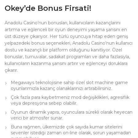
Okey’de Bonus Firsati!
Anadolu Casino’nun bonusları, kullanıcıların kazançlarını
artırma ve eğlenceli bir oyun deneyimi yaşama şansını en
üst düzeye çıkarıyor. Her türlü oyuncuya hitap eden geniş
yelpazedeki bonus seçenekleri, Anadolu Casino’nun kullanıcı
dostu ve kazançlı bir platform olduğunu kanıtlıyor. Özel
bonuslar, turnuvalar, sadakat programları ve daha fazlasıyla,
kullanıcıların kazanma şansını artırır ve eğlenceyi doruklara
çıkarır.
Megaways teknolojisine sahip özel slot machine game
oyunlarımızla kazanç olanaklarınızı artırabilirsiniz.
Çok fazla para kaybetmeniz mod değişiklikleri, agresiflik
veya depresyona sebep olabilir.
Oyunun dinamik yapısı, oyunculara sürekli olarak heyecan
verici bir atmosfer sunar.
Buna rağmen, ülkemizde çok sayıda kumar sitelerini
sevenler istediği zaman on-line olarak, sorun yaşamadan