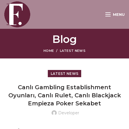
MENU
Blog
HOME
LATEST NEWS
LATEST NEWS
Canlı Gambling Establishment
Oyunları, Canlı Rulet, Canlı Blackjack
Empieza Poker Sekabet
Developer