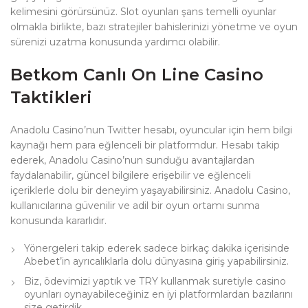
kelimesini görürsünüz. Slot oyunları şans temelli oyunlar
olmakla birlikte, bazı stratejiler bahislerinizi yönetme ve oyun
sürenizi uzatma konusunda yardımcı olabilir.
Betkom Canlı On Line Casino
Taktikleri
Anadolu Casino’nun Twitter hesabı, oyuncular için hem bilgi
kaynağı hem para eğlenceli bir platformdur. Hesabı takip
ederek, Anadolu Casino’nun sunduğu avantajlardan
faydalanabilir, güncel bilgilere erişebilir ve eğlenceli
içeriklerle dolu bir deneyim yaşayabilirsiniz. Anadolu Casino,
kullanıcılarına güvenilir ve adil bir oyun ortamı sunma
konusunda kararlıdır.
Yönergeleri takip ederek sadece birkaç dakika içerisinde
Abebet’in ayrıcalıklarla dolu dünyasına giriş yapabilirsiniz.
Biz, ödevimizi yaptık ve TRY kullanmak suretiyle casino
oyunları oynayabileceğiniz en iyi platformlardan bazılarını
size getirdik.