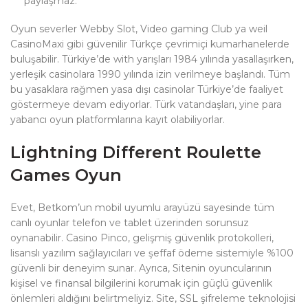
paylaşmaz.
Oyun severler Webby Slot, Video gaming Club ya weil
CasinoMaxi gibi güvenilir Türkçe çevrimiçi kumarhanelerde
buluşabilir. Türkiye’de with yarışları 1984 yılında yasallaşırken,
yerleşik casinolara 1990 yılında izin verilmeye başlandı. Tüm
bu yasaklara rağmen yasa dışı casinolar Türkiye’de faaliyet
göstermeye devam ediyorlar. Türk vatandaşları, yine para
yabancı oyun platformlarına kayıt olabiliyorlar.
Lightning Different Roulette
Games Oyun
Evet, Betkom’un mobil uyumlu arayüzü sayesinde tüm
canlı oyunlar telefon ve tablet üzerinden sorunsuz
oynanabilir. Casino Pinco, gelişmiş güvenlik protokolleri,
lisanslı yazılım sağlayıcıları ve şeffaf ödeme sistemiyle %100
güvenli bir deneyim sunar. Ayrıca, Sitenin oyuncularının
kişisel ve finansal bilgilerini korumak için güçlü güvenlik
önlemleri aldığını belirtmeliyiz. Site, SSL şifreleme teknolojisi