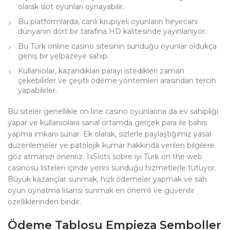
olarak slot oyunları oynayabilir.
Bu platformlarda, canlı krupiyeli oyunların heyecanı
dünyanın dört bir tarafına HD kalitesinde yayınlanıyor.
Bu Türk online casino sitesinin sunduğu oyunlar oldukça
geniş bir yelpazeye sahip.
Kullanıcılar, kazandıkları parayı istedikleri zaman
çekebilirler ve çeşitli ödeme yöntemleri arasından tercih
yapabilirler.
Bu siteler genellikle on line casino oyunlarına da ev sahipliği
yapar ve kullanıcılara sanal ortamda gerçek para ile bahis
yapma imkanı sunar. Ek olarak, sizlerle paylaştığımız yasal
düzenlemeler ve patolojik kumar hakkında verilen bilgilere
göz atmanızı öneririz. 1xSlots sobre iyi Türk on the web
casinosu listeleri içinde yerini sunduğu hizmetlerle tutuyor.
Büyük kazançlar sunmak, hızlı ödemeler yapmak ve sah
oyun oynatma lisansı sunmak en önemli ve güvenilir
özelliklerinden biridir.
Ödeme Tablosu Empieza Semboller