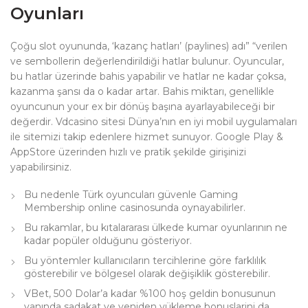
Oyunları
Çoğu slot oyununda, ‘kazanç hatları’ (paylines) adı” “verilen
ve sembollerin değerlendirildiği hatlar bulunur. Oyuncular,
bu hatlar üzerinde bahis yapabilir ve hatlar ne kadar çoksa,
kazanma şansı da o kadar artar. Bahis miktarı, genellikle
oyuncunun your ex bir dönüş başına ayarlayabileceği bir
değerdir. Vdcasino sitesi Dünya’nın en iyi mobil uygulamaları
ile sitemizi takip edenlere hizmet sunuyor. Google Play &
AppStore üzerinden hızlı ve pratik şekilde girişinizi
yapabilirsiniz.
Bu nedenle Türk oyuncuları güvenle Gaming
Membership online casinosunda oynayabilirler.
Bu rakamlar, bu kıtalararası ülkede kumar oyunlarının ne
kadar popüler olduğunu gösteriyor.
Bu yöntemler kullanıcıların tercihlerine göre farklılık
gösterebilir ve bölgesel olarak değişiklik gösterebilir.
VBet, 500 Dolar’a kadar %100 hoş geldin bonusunun
yanında sadakat ve yeniden yükleme bonuslarini da