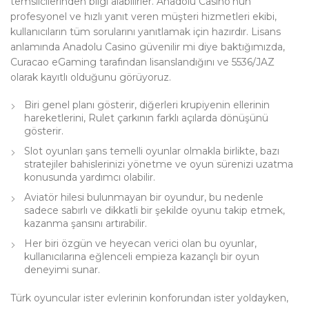
temsilcilerinden bilgi alabilirler. Anadolu Casino’nun
profesyonel ve hızlı yanıt veren müşteri hizmetleri ekibi,
kullanıcıların tüm sorularını yanıtlamak için hazırdır. Lisans
anlamında Anadolu Casino güvenilir mi diye baktığımızda,
Curacao eGaming tarafından lisanslandığını ve 5536/JAZ
olarak kayıtlı olduğunu görüyoruz.
Biri genel planı gösterir, diğerleri krupiyenin ellerinin
hareketlerini, Rulet çarkının farklı açılarda dönüşünü
gösterir.
Slot oyunları şans temelli oyunlar olmakla birlikte, bazı
stratejiler bahislerinizi yönetme ve oyun sürenizi uzatma
konusunda yardımcı olabilir.
Aviatör hilesi bulunmayan bir oyundur, bu nedenle
sadece sabırlı ve dikkatli bir şekilde oyunu takip etmek,
kazanma şansını artırabilir.
Her biri özgün ve heyecan verici olan bu oyunlar,
kullanıcılarına eğlenceli empieza kazançlı bir oyun
deneyimi sunar.
Türk oyuncular ister evlerinin konforundan ister yoldayken,