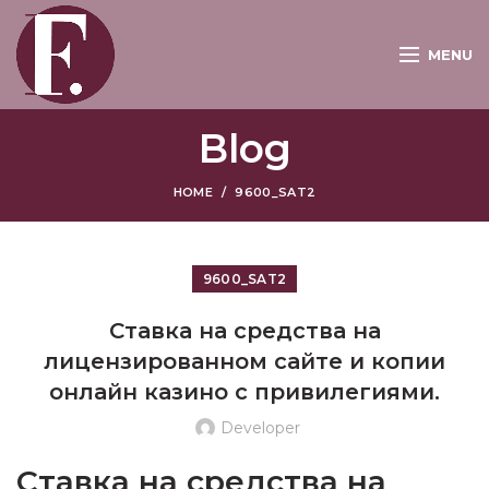
MENU
Blog
HOME
9600_SAT2
9600_SAT2
Ставка на средства на
лицензированном сайте и копии
онлайн казино с привилегиями.
Developer
Ставка на средства на