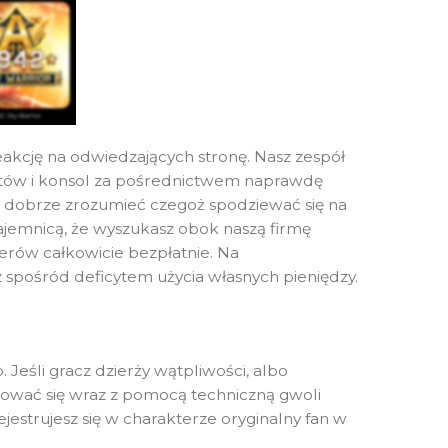
reakcję na odwiedzających stronę. Nasz zespół
lotów i konsol za pośrednictwem naprawdę
e dobrze zrozumieć czegoż spodziewać się na
ajemnicą, że wyszukasz obok naszą firmę
erów całkowicie bezpłatnie. Na
z spośród deficytem użycia własnych pieniędzy.
Jeśli gracz dzierży wątpliwości, albo
ktować się wraz z pomocą techniczną gwoli
jestrujesz się w charakterze oryginalny fan w