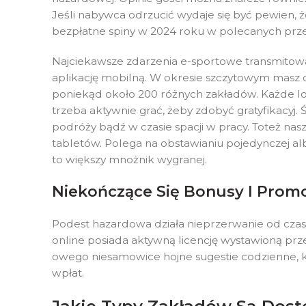
Jeśli nabywca odrzucić wydaje się być pewien, ż
bezpłatne spiny w 2024 roku w polecanych przez
Najciekawsze zdarzenia e-sportowe transmitowa
aplikację mobilną. W okresie szczytowym masz 
poniekąd około 200 różnych zakładów. Każde l
trzeba aktywnie grać, żeby zdobyć gratyfikacyj
podróży bądź w czasie spacji w pracy. Toteż na
tabletów. Polega na obstawianiu pojedynczej al
to większy mnożnik wygranej.
Niekończące Się Bonusy I Prom
Podest hazardowa działa nieprzerwanie od czas
online posiada aktywną licencję wystawioną prze
owego niesamowice hojne sugestie codzienne, kt
wpłat.