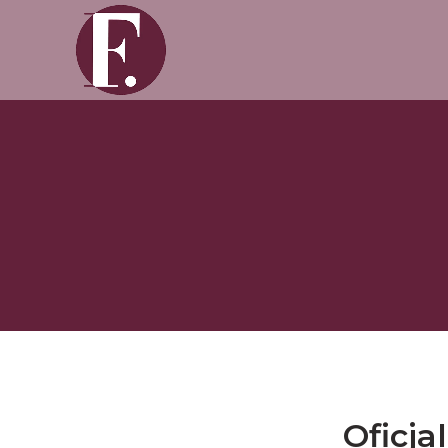
Oficja