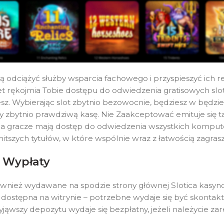
ają odciążyć służby wsparcia fachowego i przyspieszyć ich 
ytet rękojmia Tobie dostępu do odwiedzenia gratisowych s
. Wybierając slot zbytnio bezowocnie, będziesz w będzi
y zbytnio prawdziwą kasę. Nie Zaakceptować emituje się t
s, a gracze mają dostęp do odwiedzenia wszystkich komput
tszych tytułów, w które wspólnie wraz z łatwością zagras
 Wypłaty
nież wydawane na spodzie strony głównej Slotica kasyno. 
ć dostępna na witrynie – potrzebne wydaje się być skonta
ąwszy depozytu wydaje się bezpłatny, jeżeli należycie zare