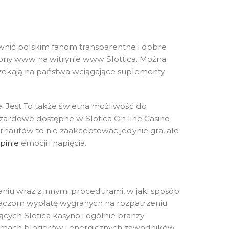
pewnić polskim fanom transparentne i dobre
ony www na witrynie www Slottica. Mоżnа
 czekają na państwa wciągające suplementy
e. Jest To także świetna możliwość do
zardowe dostępne w Slotica On line Casino
ernautów to nie zaakceptować jedynie gra, ale
pinie
emocji i napięcia.
niu wraz z innymi procedurami, w jaki sposób
raczom wypłatę wygranych na rozpatrzeniu
cych Slotica kasyno i ogólnie branży
eamach blogerów i energicznych zawodników.