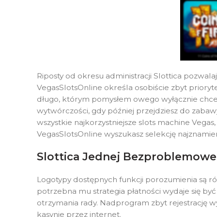
Riposty od okresu administracji Slottica pozwal
VegasSlotsOnline określa osobiście zbyt prior
długo, którym pomysłem owego wyłącznie chcesz
wytwórczości, gdy później przejdziesz do zabaw
wszystkie najkorzystniejsze slots machine Vega
VegasSlotsOnline wyszukasz selekcję najznamieni
Slottica Jednej Bezproblemowe
Logotypy dostępnych funkcji porozumienia są rów
potrzebna mu strategia płatności wydaje się by
otrzymania rady. Nadprogram zbyt rejestrację wyj
kasynie przez internet.