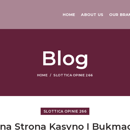
HOME
ABOUT US
OUR BRA
Blog
HOME
SLOTTICA OPINIE 266
SLOTTICA OPINIE 266
lna Strona Kasyno I Bukma