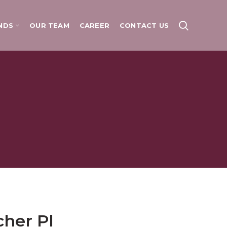
NDS
OUR TEAM
CAREER
CONTACT US
cher Pl