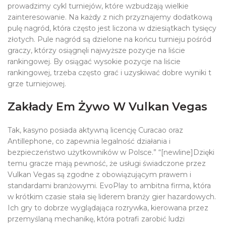
prowadzimy cykl turniejów, które wzbudzają wielkie
zainteresowanie. Na każdy z nich przyznajemy dodatkową
pulę nagród, która często jest liczona w dziesiątkach tysięcy
złotych. Pule nagród są dzielone na końcu turnieju pośród
graczy, którzy osiągnęli najwyższe pozycje na liście
rankingowej. By osiągać wysokie pozycje na liście
rankingowej, trzeba często grać i uzyskiwać dobre wyniki t
grze turniejowej.
Zakłady Em Żywo W Vulkan Vegas
Tak, kasyno posiada aktywną licencję Curacao oraz
Antillephone, co zapewnia legalność działania i
bezpieczeństwo użytkowników w Polsce.” “[newline]Dzięki
temu gracze mają pewność, że usługi świadczone przez
Vulkan Vegas są zgodne z obowiązującym prawem i
standardami branżowymi. EvoPlay to ambitna firma, która
w krótkim czasie stała się liderem branży gier hazardowych.
Ich gry to dobrze wyglądająca rozrywka, kierowana przez
przemyślaną mechanikę, która potrafi zarobić ludzi