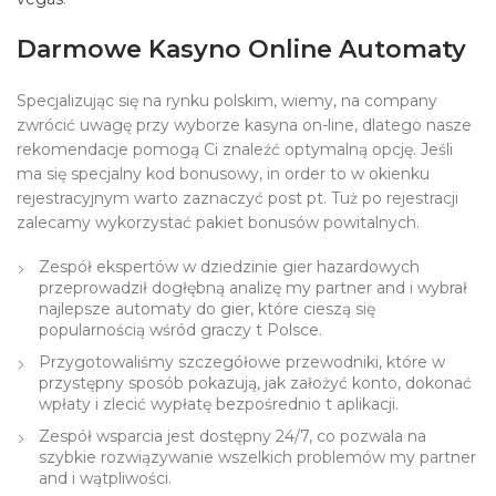
Darmowe Kasyno Online Automaty
Specjalizując się na rynku polskim, wiemy, na company
zwrócić uwagę przy wyborze kasyna on-line, dlatego nasze
rekomendacje pomogą Ci znaleźć optymalną opcję. Jeśli
ma się specjalny kod bonusowy, in order to w okienku
rejestracyjnym warto zaznaczyć post pt. Tuż po rejestracji
zalecamy wykorzystać pakiet bonusów powitalnych.
Zespół ekspertów w dziedzinie gier hazardowych
przeprowadził dogłębną analizę my partner and i wybrał
najlepsze automaty do gier, które cieszą się
popularnością wśród graczy t Polsce.
Przygotowaliśmy szczegółowe przewodniki, które w
przystępny sposób pokazują, jak założyć konto, dokonać
wpłaty i zlecić wypłatę bezpośrednio t aplikacji.
Zespół wsparcia jest dostępny 24/7, co pozwala na
szybkie rozwiązywanie wszelkich problemów my partner
and i wątpliwości.