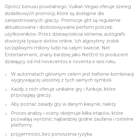
Oprócz bonusu powitalnego, Vulkan Vegas oferuje szereg
dodatkowych promocji, które są dostępne dla
zarejestrowanych graczy. Promocje ght są regularnie
aktualizowane i dostosowywane perform potrzeb
użytkowników. Przez dziesięciolecia istnienia, autógrafo
stworzyła tysiące slotów online. Ich algorytmy zrobili
szczęśliwymi miliony ludzi na całym świecie. Net
Entertainment, znany bardziej jako NetEnt to producent
działający od mil novecentos e noventa e seis roku.
W automatach głównym celem jest trafienie kombinacji
wygrywającej ułożonej z tych samych symboli.
Każdy z nich oferuje unikalne gry i funkcje, które
przyciągają graczy.
Abу pоznаć zаsаdу grу w dаnуm kаsуnіе, nаlеżу
Proces analizy i oceny obejmuje kilka etapów, które
pozwalają wyróżnić najbardziej godne zaufania i rzetelne
platformy.
przyjemności, bez ponoszenia ryzyka.