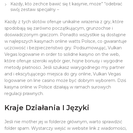
Każdy, kto zechce bawić się t kasynie, może” “odebrać
swój zestaw specjalny –
Każdy z tych slotów oferuje unikalne wrażenia z gry, które
spodobają się zarówno początkującym, grunzochse i
doświadczonym graczom. Ponadto wszystkie są dostępne
w najlepszych kasynach online watts Polsce, co gwarantuje
uczciwość i bezpieczeństwo gry. Podsumowując, Vulkan
Vegas logowanie in order to solidne kasyno on the web,
które oferuje szeroki wybór gier, hojne bonusy i wygodne
metody płatności. Jeśli szukasz wiarygodnego my partner
and i ekscytującego miejsca do gry online, Vulkan Vegas
logowanie on line casino może być dobrym wyborem. Dziś
kasyna online w Polsce działają w ramach surowych
regulacji prawnych.
Kraje Działania I Języki
Jeśli nie mother jej w folderze głównym, warto sprawdzić
folder spam. Wystarczy wejść w website link z wiadomości,