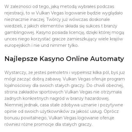
W zależności od tego, jaką metodą wybrałeś podczas
rejestracji, to w Vulkan Vegas logowanie będzie wyglądało
nieznacznie inaczej. Twórcy już wówczas doskonale
wiedzieli, z jakich elementów składa się sukces t branży
gamblingowej. Kasyno posiada licencję, dzięki której mogą
unces niego korzystać gracze zamieszkujący wiele krajów
europejskich i nie und nimmer tylko.
Najlepsze Kasyno Online Automaty
Wystarczy, że jesteś pełnoletni i wypełnisz kilka pól, byś już
mógł zacząć dobrą zabawę. Vulkan Vegas oferuje program
lojalnościowy dla swoich stałych graczy. Do chwili obecnej,
strona zakładów sportowych Vulkan Vegas nie otrzymała
żadnych konkretnych nagród w branży hazardowej.
Niemniej jednak, casa stale zdobywa uznanie i pozytywne
opinie od swoich użytkowników za jakość usług. Oprócz
bonusu powitalnego, Vulkan Vegas logowanie oferuje
również różne promocje dla stałych graczy.