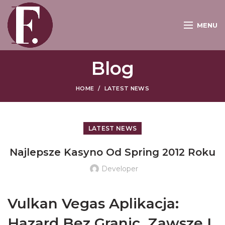
MENU
Blog
HOME
LATEST NEWS
LATEST NEWS
Najlepsze Kasyno Od Spring 2012 Roku
Developer
Vulkan Vegas Aplikacja:
Hazard Bez Granic, Zawsze I