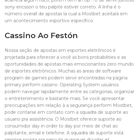
acarreta algum risco, porém tem an op??o de servir juicioso
sony ericsson o teu palpite estiver correto. A linha é o
número overall de apostas la cual a Mostbet aceitará em
um acontecimiento esportivo específico.
Cassino Ao Festón
Nossa seção de apostas em esportes eletrônicos é
projetada para oferecer a você as bons probabilities e as
oportunidades de apostas mais emocionantes zero mundo
de esportes eletrônicos. Muchas as áreas de software
program de games podem servir encontradas na página
primary perform cassino. Operating System usuários
podem navegar rapidamente entre as categorias, organizar
o entretenimento e bastante mais. Se você apresentar
preocupações em relação à a segurança perform Mostbet,
pode contarse em contato com a squadra de suporte ao
usuario pra assistência. O Mostbet oferece suporte ao
consumidor day in order to day por meio de chat ao
palpitante, email e telefone. A squadra de suporte está
sempre pronta pra percutir quaisquer dúvidas et