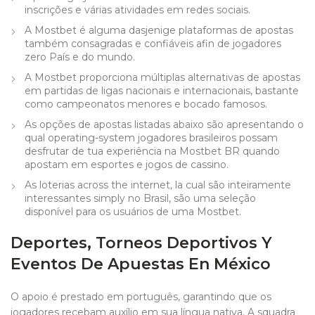
inscrições e várias atividades em redes sociais.
A Mostbet é alguma dasjenige plataformas de apostas
também consagradas e confiáveis afin de jogadores
zero País e do mundo.
A Mostbet proporciona múltiplas alternativas de apostas
em partidas de ligas nacionais e internacionais, bastante
como campeonatos menores e bocado famosos.
As opções de apostas listadas abaixo são apresentando o
qual operating-system jogadores brasileiros possam
desfrutar de tua experiência na Mostbet BR quando
apostam em esportes e jogos de cassino.
As loterias across the internet, la cual são inteiramente
interessantes simply no Brasil, são uma seleção
disponível para os usuários de uma Mostbet.
Deportes, Torneos Deportivos Y
Eventos De Apuestas En México
O apoio é prestado em português, garantindo que os
jogadores recebam auxílio em sua língua nativa. A squadra