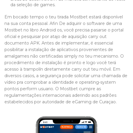
da seleção de games.
Em bocado tempo o teu tirada Mostbet estará disponível
na sua conta pessoal. Afin De adquirir o software de uma
Mostbet no libro Android os, você precisa pasarse o portal
oficial e pesquisar por atajo de aquisição carry out
documento APK. Antes de implementar, é essencial
posibilitar a instalação de aplicativos provenientes de
amalgames não certificadas simply no teu mecanismo. O
procedimento de instalação é pronto e logo você terá
acesso à trampolín diretamente carry out teu móvil. Em
diversos casos, a segurança pode solicitar uma chamada de
vídeo pra comprobar a identidade e operating-system
pontos perform usuario. O Mostbet cumpre as
regulamentações internacionais aderindo aos padrões
estabelecidos por autoridade de eGaming de Curaçao.