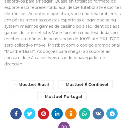
esportivos para arriesgar. Quase en totalidad formato de
esporte está representado aca, desde futebol até esportes
eletrônicos. Ao obter o aplicativo, você não terá problemas
em pôr as mesmas apostas esportivas e jogar operating-
system mesmos games de cassino pois são idênticos aos
games do internet site. Você também não terá dudas em
receber um bônus de boas-vindas de 100% até BRL 1700
zero aplicativo móvel Mostbet com o código promocional
“MostbetBrasil”. As opções para chegar ao suporte ao
consumidor são acessíveis usando o navegador de
direccion.
Mostbet Brasil
Mostbet É Confiável
Mostbet Portugal