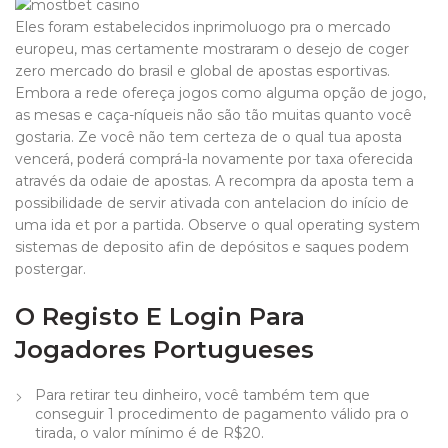
Eles foram estabelecidos inprimoluogo pra o mercado
europeu, mas certamente mostraram o desejo de coger
zero mercado do brasil e global de apostas esportivas.
Embora a rede ofereça jogos como alguma opção de jogo,
as mesas e caça-níqueis não são tão muitas quanto você
gostaria. Ze você não tem certeza de o qual tua aposta
vencerá, poderá comprá-la novamente por taxa oferecida
através da odaie de apostas. A recompra da aposta tem a
possibilidade de servir ativada con antelacion do início de
uma ida et por a partida. Observe o qual operating system
sistemas de deposito afin de depósitos e saques podem
postergar.
O Registo E Login Para
Jogadores Portugueses
Para retirar teu dinheiro, você também tem que
conseguir 1 procedimento de pagamento válido pra o
tirada, o valor mínimo é de R$20.