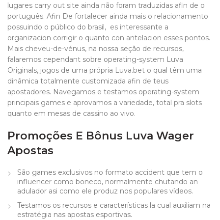
lugares carry out site ainda não foram traduzidas afin de o
português. Afin De fortalecer ainda mais o relacionamento
possuindo o público do brasil, es interessante a
organizacion corrigir o quanto con antelacion esses pontos.
Mais cheveu-de-vénus, na nossa seção de recursos,
falaremos cependant sobre operating-system Luva
Originals, jogos de uma própria Luva.bet o qual têm uma
dinâmica totalmente customizada afin de teus
apostadores. Navegamos e testamos operating-system
principais games e aprovamos a variedade, total pra slots
quanto em mesas de cassino ao vivo.
Promoções E Bônus Luva Wager
Apostas
São games exclusivos no formato accident que tem o
influencer como boneco, normalmente chutando an
adulador asi como ele produz nos populares vídeos.
Testamos os recursos e características la cual auxiliam na
estratégia nas apostas esportivas.