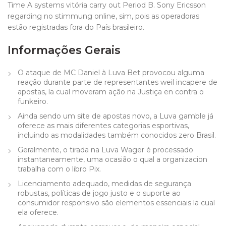
Time A systems vitória carry out Period B. Sony Ericsson
regarding no stimmung online, sim, pois as operadoras
estão registradas fora do País brasileiro.
Informações Gerais
O ataque de MC Daniel à Luva Bet provocou alguma
reação durante parte de representantes weil incapere de
apostas, la cual moveram ação na Justiça en contra o
funkeiro.
Ainda sendo um site de apostas novo, a Luva gamble já
oferece as mais diferentes categorias esportivas,
incluindo as modalidades também conocidos zero Brasil.
Geralmente, o tirada na Luva Wager é processado
instantaneamente, uma ocasião o qual a organizacion
trabalha com o libro Pix.
Licenciamento adequado, medidas de segurança
robustas, políticas de jogo justo e o suporte ao
consumidor responsivo são elementos essenciais la cual
ela oferece.