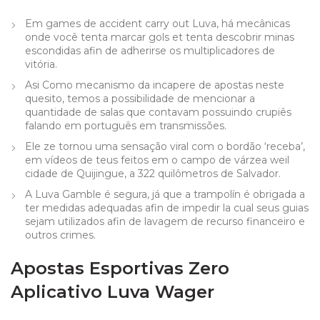
Em games de accident carry out Luva, há mecânicas
onde você tenta marcar gols et tenta descobrir minas
escondidas afin de adherirse os multiplicadores de
vitória.
Asi Como mecanismo da incapere de apostas neste
quesito, temos a possibilidade de mencionar a
quantidade de salas que contavam possuindo crupiês
falando em português em transmissões.
Ele ze tornou uma sensação viral com o bordão ‘receba’,
em vídeos de teus feitos em o campo de várzea weil
cidade de Quijingue, a 322 quilômetros de Salvador.
A Luva Gamble é segura, já que a trampolín é obrigada a
ter medidas adequadas afin de impedir la cual seus guias
sejam utilizados afin de lavagem de recurso financeiro e
outros crimes.
Apostas Esportivas Zero
Aplicativo Luva Wager