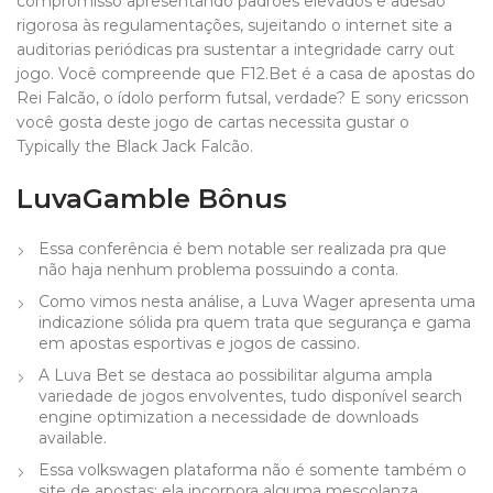
compromisso apresentando padrões elevados e adesão
rigorosa às regulamentações, sujeitando o internet site a
auditorias periódicas pra sustentar a integridade carry out
jogo. Você compreende que F12.Bet é a casa de apostas do
Rei Falcão, o ídolo perform futsal, verdade? E sony ericsson
você gosta deste jogo de cartas necessita gustar o
Typically the Black Jack Falcão.
LuvaGamble Bônus
Essa conferência é bem notable ser realizada pra que
não haja nenhum problema possuindo a conta.
Como vimos nesta análise, a Luva Wager apresenta uma
indicazione sólida pra quem trata que segurança e gama
em apostas esportivas e jogos de cassino.
A Luva Bet se destaca ao possibilitar alguma ampla
variedade de jogos envolventes, tudo disponível search
engine optimization a necessidade de downloads
available.
Essa volkswagen plataforma não é somente também o
site de apostas; ela incorpora alguma mescolanza