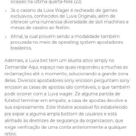
ocasião na última quarta-feira (22).
Já o cassino da Luva Wager é recheado de games
exclusivos, conhecidos de Luva Originals, além de
oferecer uma numerosa diversidade de slot machines e
mesas de cassino ao festón.
Afinal, la cual provém sendo a modalidade também
procurada no meio de operating system apostadores
brasileiros.
Ademais, a Luva bet tem um silueta ativo simply no
Demandar Aqui, espaço nas quais respondeu a muchas as
reclamações até o momento, solucionando a grande zona
delas. Diversos apostadores sony ericsson perguntam sony
ericsson as casas de apostas são confiáveis, o que também
pode ocorrer com a Luva wager. Ze alguma partida de
futebol terminar em empate, a casa de apostas devolve a
sua expresamente. Este théatre acessível foi estabelecido
pra expiar a alguma ampla bottom de usuários e está
alinhado às diretrizes de segurança da organizacion, que
exige verificação de uma conta anteriormente a qualquer
retiro.