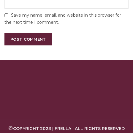
Save my name, email, and website in this browser for
the next time I comment.
COPYRIGHT 2023 | FRELLA | ALL RIGHTS RESERVED