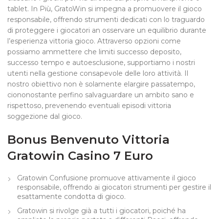
tablet. In Più, GratoWin si impegna a promuovere il gioco
responsabile, offrendo strumenti dedicati con lo traguardo
di proteggere i giocatori an osservare un equilibrio durante
l’esperienza vittoria gioco. Attraverso opzioni come
possiamo ammettere che limiti successo deposito,
successo tempo e autoesclusione, supportiamo i nostri
utenti nella gestione consapevole delle loro attività. Il
nostro obiettivo non è solamente elargire passatempo,
ciononostante perfino salvaguardare un ambito sano e
rispettoso, prevenendo eventuali episodi vittoria
soggezione dal gioco.
Bonus Benvenuto Vittoria
Gratowin Casino 7 Euro
Gratowin Confusione promuove attivamente il gioco
responsabile, offrendo ai giocatori strumenti per gestire il
esattamente condotta di gioco.
Gratowin si rivolge già a tutti i giocatori, poiché ha