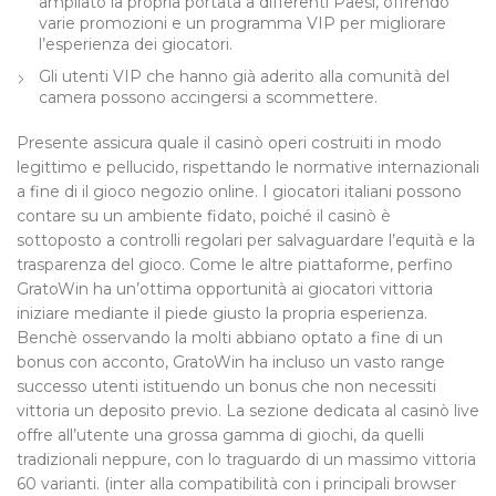
ampliato la propria portata a differenti Paesi, offrendo
varie promozioni e un programma VIP per migliorare
l’esperienza dei giocatori.
Gli utenti VIP che hanno già aderito alla comunità del
camera possono accingersi a scommettere.
Presente assicura quale il casinò operi costruiti in modo
legittimo e pellucido, rispettando le normative internazionali
a fine di il gioco negozio online. I giocatori italiani possono
contare su un ambiente fidato, poiché il casinò è
sottoposto a controlli regolari per salvaguardare l’equità e la
trasparenza del gioco. Come le altre piattaforme, perfino
GratoWin ha un’ottima opportunità ai giocatori vittoria
iniziare mediante il piede giusto la propria esperienza.
Benchè osservando la molti abbiano optato a fine di un
bonus con acconto, GratoWin ha incluso un vasto range
successo utenti istituendo un bonus che non necessiti
vittoria un deposito previo. La sezione dedicata al casinò live
offre all’utente una grossa gamma di giochi, da quelli
tradizionali neppure, con lo traguardo di un massimo vittoria
60 varianti. (inter alla compatibilità con i principali browser