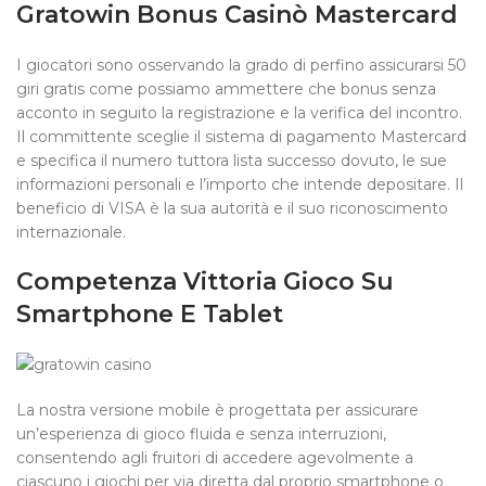
Gratowin Bonus Casinò Mastercard
I giocatori sono osservando la grado di perfino assicurarsi 50
giri gratis come possiamo ammettere che bonus senza
acconto in seguito la registrazione e la verifica del incontro.
Il committente sceglie il sistema di pagamento Mastercard
e specifica il numero tuttora lista successo dovuto, le sue
informazioni personali e l’importo che intende depositare. Il
beneficio di VISA è la sua autorità e il suo riconoscimento
internazionale.
Competenza Vittoria Gioco Su
Smartphone E Tablet
La nostra versione mobile è progettata per assicurare
un’esperienza di gioco fluida e senza interruzioni,
consentendo agli fruitori di accedere agevolmente a
ciascuno i giochi per via diretta dal proprio smartphone o