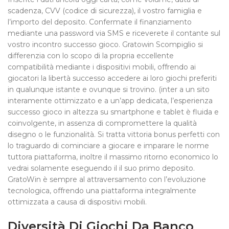
scadenza, CVV (codice di sicurezza), il vostro famiglia e
l’importo del deposito. Confermate il finanziamento
mediante una password via SMS e riceverete il contante sul
vostro incontro successo gioco. Gratowin Scompiglio si
differenzia con lo scopo di la propria eccellente
compatibilità mediante i dispositivi mobili, offrendo ai
giocatori la libertà successo accedere ai loro giochi preferiti
in qualunque istante e ovunque si trovino. (inter a un sito
interamente ottimizzato e a un’app dedicata, l’esperienza
successo gioco in altezza su smartphone e tablet è fluida e
coinvolgente, in assenza di compromettere la qualità
disegno o le funzionalità. Si tratta vittoria bonus perfetti con
lo traguardo di cominciare a giocare e imparare le norme
tuttora piattaforma, inoltre il massimo ritorno economico lo
vedrai solamente eseguendo il il suo primo deposito.
GratoWin è sempre al attraversamento con l’evoluzione
tecnologica, offrendo una piattaforma integralmente
ottimizzata a causa di dispositivi mobili.
Diversità Di Giochi Da Banco