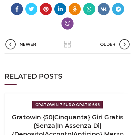
NEWER
OLDER
RELATED POSTS
GRATOWIN 7 EURO GRATIS 696
Gratowin {50|Cinquanta} Giri Gratis
{Senza|In Assenza Di}
{Deposito|Acconto|Anticipo} Marzo