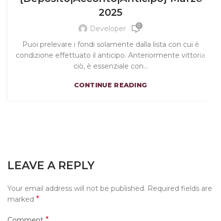
2025
0
Developer
Puoi prelevare i fondi solamente dalla lista con cui è
condizione effettuato il anticipo. Anteriormente vittoria
ciò, è essenziale con...
CONTINUE READING
LEAVE A REPLY
Your email address will not be published.
Required fields are
*
marked
*
Comment