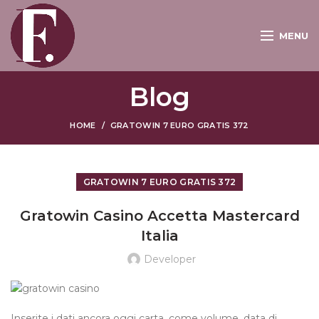
MENU
Blog
HOME
GRATOWIN 7 EURO GRATIS 372
GRATOWIN 7 EURO GRATIS 372
Gratowin Casino Accetta Mastercard
Italia
Developer
Inserite i dati ancora oggi carta, come volume, data di