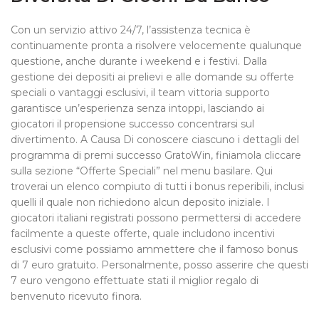
Con un servizio attivo 24/7, l’assistenza tecnica è
continuamente pronta a risolvere velocemente qualunque
questione, anche durante i weekend e i festivi. Dalla
gestione dei depositi ai prelievi e alle domande su offerte
speciali o vantaggi esclusivi, il team vittoria supporto
garantisce un’esperienza senza intoppi, lasciando ai
giocatori il propensione successo concentrarsi sul
divertimento. A Causa Di conoscere ciascuno i dettagli del
programma di premi successo GratoWin, finiamola cliccare
sulla sezione “Offerte Speciali” nel menu basilare. Qui
troverai un elenco compiuto di tutti i bonus reperibili, inclusi
quelli il quale non richiedono alcun deposito iniziale. I
giocatori italiani registrati possono permettersi di accedere
facilmente a queste offerte, quale includono incentivi
esclusivi come possiamo ammettere che il famoso bonus
di 7 euro gratuito. Personalmente, posso asserire che questi
7 euro vengono effettuate stati il miglior regalo di
benvenuto ricevuto finora.