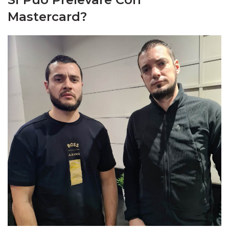
Mastercard?