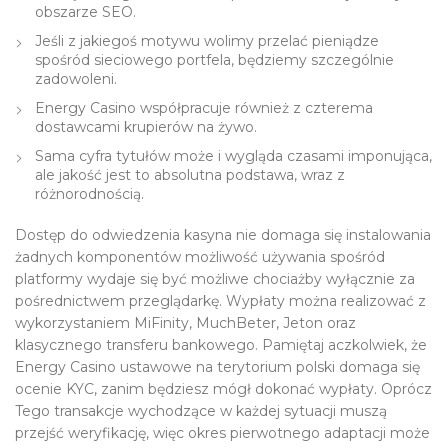
obszarze SEO.
Jeśli z jakiegoś motywu wolimy przelać pieniądze
spośród sieciowego portfela, będziemy szczególnie
zadowoleni.
Energy Casino współpracuje również z czterema
dostawcami krupierów na żywo.
Sama cyfra tytułów może i wygląda czasami imponująca,
ale jakość jest to absolutna podstawa, wraz z
różnorodnością.
Dostęp do odwiedzenia kasyna nie domaga się instalowania
żadnych komponentów możliwość używania spośród
platformy wydaje się być możliwe chociażby wyłącznie za
pośrednictwem przeglądarkę. Wypłaty można realizować z
wykorzystaniem MiFinity, MuchBeter, Jeton oraz
klasycznego transferu bankowego. Pamiętaj aczkolwiek, że
Energy Casino ustawowe na terytorium polski domaga się
ocenie KYC, zanim będziesz mógł dokonać wypłaty. Oprócz
Tego transakcje wychodzące w każdej sytuacji muszą
przejść weryfikację, więc okres pierwotnego adaptacji może