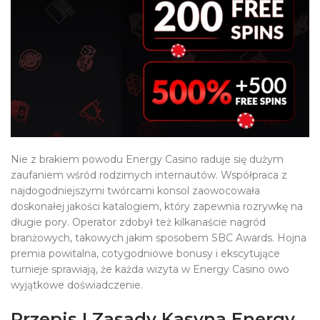
Nie z brakiem powodu Energy Casino raduje się dużym
zaufaniem wśród rodzimych internautów. Współpraca z
najdogodniejszymi twórcami konsol zaowocowała
doskonałej jakości katalogiem, który zapewnia rozrywkę na
długie pory. Operator zdobył też kilkanaście nagród
branżowych, takowych jakim sposobem SBC Awards. Hojna
premia powitalna, cotygodniowe bonusy i ekscytujące
turnieje sprawiają, że każda wizyta w Energy Casino owo
wyjątkowe doświadczenie.
Przepis I Zasady Kasyna Energy