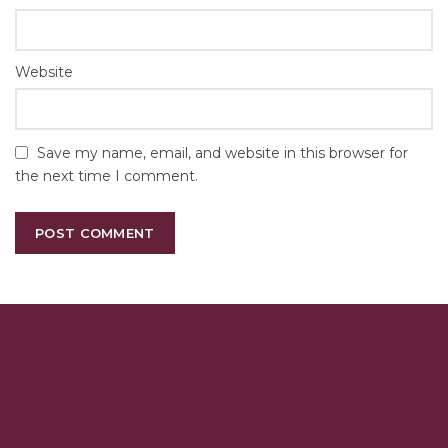
Website
Save my name, email, and website in this browser for
the next time I comment.