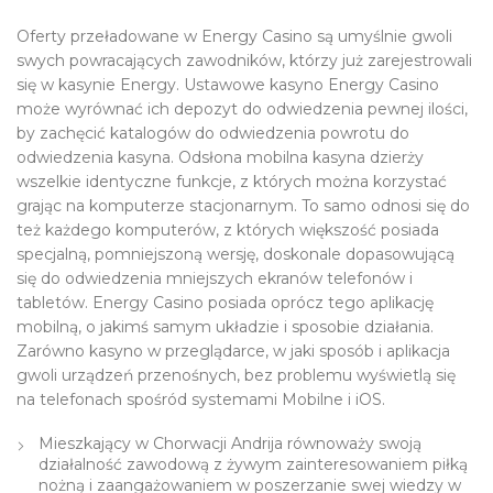
Oferty przeładowane w Energy Casino są umyślnie gwoli
swych powracających zawodników, którzy już zarejestrowali
się w kasynie Energy. Ustawowe kasyno Energy Casino
może wyrównać ich depozyt do odwiedzenia pewnej ilości,
by zachęcić katalogów do odwiedzenia powrotu do
odwiedzenia kasyna. Odsłona mobilna kasyna dzierży
wszelkie identyczne funkcje, z których można korzystać
grając na komputerze stacjonarnym. To samo odnosi się do
też każdego komputerów, z których większość posiada
specjalną, pomniejszoną wersję, doskonale dopasowującą
się do odwiedzenia mniejszych ekranów telefonów i
tabletów. Energy Casino posiada oprócz tego aplikację
mobilną, o jakimś samym układzie i sposobie działania.
Zarówno kasyno w przeglądarce, w jaki sposób i aplikacja
gwoli urządzeń przenośnych, bez problemu wyświetlą się
na telefonach spośród systemami Mobilne i iOS.
Mieszkający w Chorwacji Andrija równoważy swoją
działalność zawodową z żywym zainteresowaniem piłką
nożną i zaangażowaniem w poszerzanie swej wiedzy w