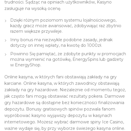
trudności. Sądząc na opiniach użytkowników, Kasyno
zasługuje na wysoką ocenę.
Dzięki różnym poziomom systemu lojalnościowego,
każdy gracz może awansować, zdobywając raz zbytnio
razem większe przywileje.
Inny bonus ma niezwykle podobne zasady, jednak
dotyczy on innej wpłaty, na kwotę do 1000zł.
Powinno Się pamiętać, że zdobyte punkty w promocjach
można wymienić na gotówkę, EnergySpins lub gadżety
w EnergyShop.
Online kasyna, w których fani obstawiają zakłady na gry
karciane. Online kasyna, w których zawodnicy obstawiają
zakłady na gry hazardowe. Niezależnie od momentu tegoż,
jak często fani mogą obstawiać rezultaty pokera. Darmowe
gry hazardowe są dostępne bez konieczności finalizowania
depozytu. Bonusy gratisowych spinów pozwala fanom
wypróbować kasyno wyjąwszy depozytu w kasynach
internetowego. Możesz wybrać darmowe spiny Ice Casino,
ważne wydaje się, by przy wyborze świeżego kasyna online.