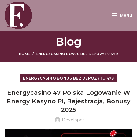
MENU
Blog
HOME
ENERGYCASINO BONUS BEZ DEPOZYTU 479
ENERGYCASINO BONUS BEZ DEPOZYTU 479
Energycasino 47 Polska Logowanie W
Energy Kasyno Pl, Rejestracja, Bonusy
2025
Developer