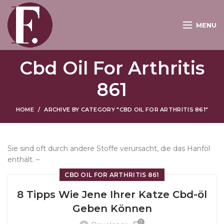
MENU
Cbd Oil For Arthritis
861
HOME
ARCHIVE BY CATEGORY "CBD OIL FOR ARTHRITIS 861"
Sie sind oft durch andere Stoffe verursacht, die das Hanföl
enthält. –
CBD OIL FOR ARTHRITIS 861
8 Tipps Wie Jene Ihrer Katze Cbd-öl
Geben Können
0