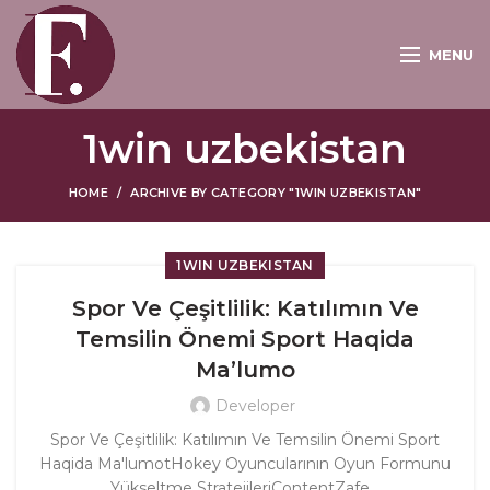
MENU
1win uzbekistan
HOME
ARCHIVE BY CATEGORY "1WIN UZBEKISTAN"
1WIN UZBEKISTAN
Spor Ve Çeşitlilik: Katılımın Ve
Temsilin Önemi Sport Haqida
Ma’lumo
Developer
Spor Ve Çeşitlilik: Katılımın Ve Temsilin Önemi Sport
Haqida Ma'lumotHokey Oyuncularının Oyun Formunu
Yükseltme StratejileriContentZafe...