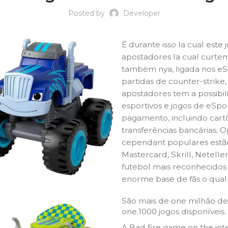
Posted by
Developer
É durante isso la cual este
apostadores la cual curtem 
também nya, ligada nos eS
partidas de counter-strike,
apostadores tem a possibi
esportivos e jogos de eSpo
pagamento, incluindo cartõe
transferências bancárias.
cependant populares estão d
Mastercard, Skrill, Netell
futebol mais reconhecidos
enorme base de fãs o qual 
São mais de one milhão de
one.1000 jogos disponíveis.
A Bad fire game on the int