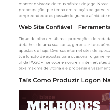
manter o vistoria de teus hábitos de jogo. Nos
preocupação que tenha em relação ao game resp
empreendedores possuindo grande afinidade na in
Web Site Confiável Ferrament
Fique de olho em últimas promoções de rodadas 
detalhes de uma sua conta, gerenciar teus bônus
apostas de hoje. Diversos internet sites de apo
tua função de apostas para ocasionar o game r
of da PGSOFT se você é novo em internet sites 
taxa máxima de vitória e é propensa a vazament
Tais Como Produzir Logon N