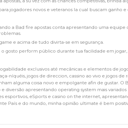
a apostas, a su vez com as chances competitivas, brinda a
o para jogadores novos e veteranos la cual buscam ganho 
tando a Bad fire apostas conta apresentando uma equip
problemas.
 game e acima de tudo divirta-se em segurança.
o gosto perform público durante tua facilidade em jogar,
jogabilidade exclusivos até mecânicas e elementos de jog
a-níquéis, jogos de direccion, cassino ao vivo e jogos de 
am alguma coisa novo e empolgante afin de gustar. O Bad f
e diversão apresentando operating system mais variados
esportivos, eSports e casino on the internet, apresentando
te País e do mundo, minha opinião ultimate é bem positiv