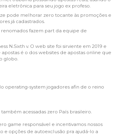
ira eletrônica para seu jogo ex profeso.
aze pode melhorar zero tocante às promoções e
ores já cadastrados.
rs renomados fazem part da equipe de
ness N.Sixth v. O web site foi sirviente em 2019 e
e apostas é o dos websites de apostas online que
o globo.
o operating-system jogadores afin de o reino
 também acessadas zero País brasileiro.
zero game responsável e incentivamos nossos
o e opções de autoexclusão pra ajudá-lo a