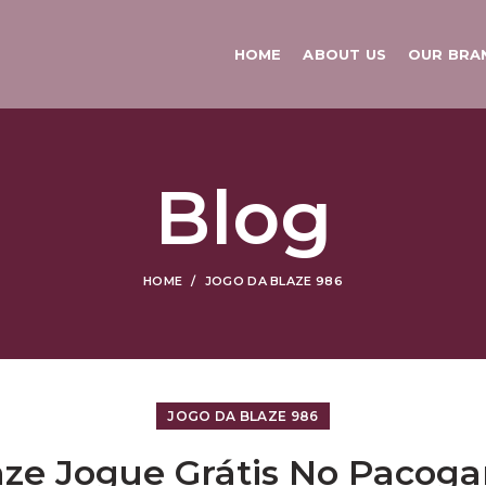
HOME
ABOUT US
OUR BRA
Blog
HOME
JOGO DA BLAZE 986
JOGO DA BLAZE 986
aze Jogue Grátis No Pacog