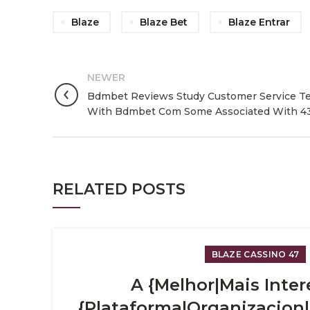
Blaze
Blaze Bet
Blaze Entrar
NEWER
Bdmbet Reviews Study Customer Service Te
With Bdmbet Com Some Associated With 4
RELATED POSTS
BLAZE CASSINO 47
A {Melhor|Mais Inter
{Plataforma|Organizacion