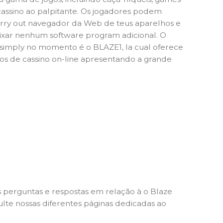
cassino ao palpitante. Os jogadores podem
arry out navegador da Web de teus aparelhos e
ixar nenhum software program adicional. O
 simply no momento é o BLAZE1, la cual oferece
os de cassino on-line apresentando a grande
as perguntas e respostas em relação à o Blaze
sulte nossas diferentes páginas dedicadas ao