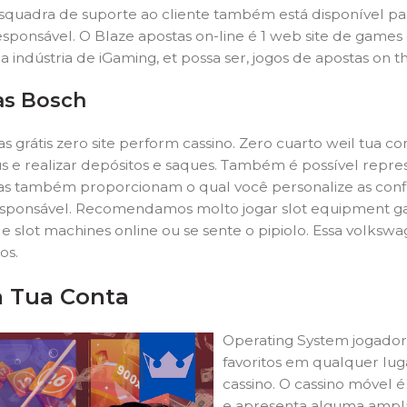
sa squadra de suporte ao cliente também está disponível 
onsável. O Blaze apostas on-line é 1 web site de games 
dústria de iGaming, et possa ser, jogos de apostas on th
as Bosch
grátis zero site perform cassino. Zero cuarto weil tua c
 e realizar depósitos e saques. Também é possível represe
stas também proporcionam o qual você personalize as confi
esponsável. Recomendamos molto jogar slot equipment ga
de slot machines online ou se sente o pipiolo. Essa volks
os.
a Tua Conta
Operating System jogador
favoritos em qualquer lug
cassino. O cassino móvel é
e apresenta alguma ampla