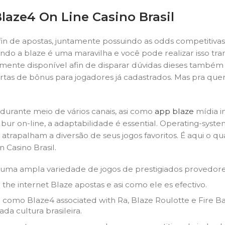
Blaze4 On Line Casino Brasil
afin de apostas, juntamente possuindo as odds competitiva
do a blaze é uma maravilha e você pode realizar isso tr
uamente disponível afin de disparar dúvidas dieses também
rtas de bônus para jogadores já cadastrados. Mas pra que
 durante meio de vários canais, asi como
app blaze
mídia i
 on-line, a adaptabilidade é essential. Operating-system li
trapalham a diversão de seus jogos favoritos. É aqui o q
 Casino Brasil.
lguma ampla variedade de jogos de prestigiados provedor
e internet Blaze apostas e asi como ele es efectivo.
como Blaze4 associated with Ra, Blaze Roulotte e Fire Ba
ada cultura brasileira.