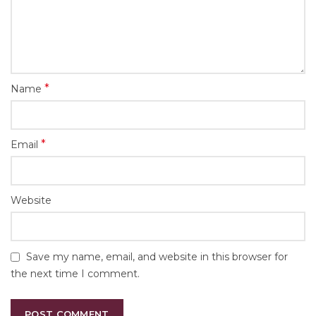
*
Name
*
Email
Website
Save my name, email, and website in this browser for
the next time I comment.