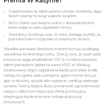
Premia W Kasynie?
Organizowane są także pewne turnieje i konkursy, dając
fanom szansę na wciąż większe wygrane.
Bizzo Casino owo kasyno online z doświadczeniem,
które widać w wielu aspektach strony.
Zawodnicy rywalizują wraz ze sobą, zbierając punkty za
pośrednictwem rozgrywkę w ulubionych slotach.
Wszelkie pieniądze określone mianem bonusu podlegają
warunkowi 40-krotnego ruchu. Znaczy owo, że jeżeli saldo
bonusowe sięga przykładowo 100 zł, to należy postawić
takimi pieniędzmi zakład na sumę 4000 zł. Według
zrealizowaniu tegoż zagadnienia każde pozostałe środki
trafiają na ogólne saldo pieniężne, gdzie można nimi już
grać w dowolny sposób albo wypłacać według własnego
uznania. Twórcy kasyna Bizzo postanowili zaprezentować
naszym odbiorcom klasyczną ofertę promocyjną,
obejmująca każde polecane rodzaje propozycji
bonusowych.