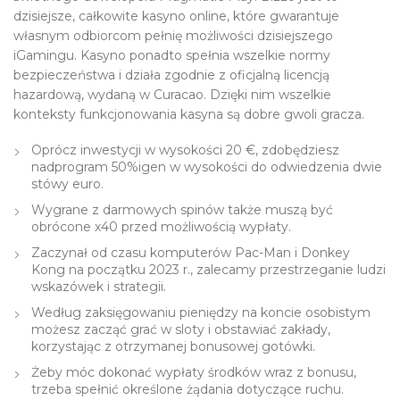
dzisiejsze, całkowite kasyno online, które gwarantuje
własnym odbiorcom pełnię możliwości dzisiejszego
iGamingu. Kasyno ponadto spełnia wszelkie normy
bezpieczeństwa i działa zgodnie z oficjalną licencją
hazardową, wydaną w Curacao. Dzięki nim wszelkie
konteksty funkcjonowania kasyna są dobre gwoli gracza.
Oprócz inwestycji w wysokości 20 €, zdobędziesz
nadprogram 50%igen w wysokości do odwiedzenia dwie
stówy euro.
Wygrane z darmowych spinów także muszą być
obrócone x40 przed możliwością wypłaty.
Zaczynał od czasu komputerów Pac-Man i Donkey
Kong na początku 2023 r., zalecamy przestrzeganie ludzi
wskazówek i strategii.
Według zaksięgowaniu pieniędzy na koncie osobistym
możesz zacząć grać w sloty i obstawiać zakłady,
korzystając z otrzymanej bonusowej gotówki.
Żeby móc dokonać wypłaty środków wraz z bonusu,
trzeba spełnić określone żądania dotyczące ruchu.