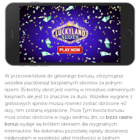
W przeciwieństwie do głównego bonusu, otrzymujesz
wszelkie pięćdziesiąt bezpłatnych obrotów za jednym
razem. 35-krotny obrót jest normą w mnóstwo odmiennych
kasynach, ale jest to znacznie za dużo. Wszelkie wygrane z
gratisowych spinów muszą również zostać obrócone 40
razy, nim zostaną wypłacone. Poza Tym kwota bonusu
musi zostać obrócona w ciągu siedmiu dni, co
bizzo casino
bonus
wydaje się krótkim okresem dla oryginalnych
internautów. Na dokonaniu pozostałej wpłaty dostaniesz
nadprogram w wysokości jakie możliwości w żadnym