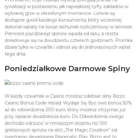
rywalizacji w postawieniu jak największej cyfry zakładów w
wybranej grze w określonym momencie. Loterie są
dostępne gwoli każdego konsumenta, który wcześniej
dokonał wpłaty na swoje rachunek rozliczeniowy w serwisie.
Pierwsze pięćdziesiąt spinów wpada od razu, a reszta
doładowuje się na dwudziestu czterech godzinach. Promka
działa tylko w czwartki i odnosi się do jednorazowych wpłat
tego dnia.
Poniedziałkowe Darmowe Spiny
W każdy czwartek w Casino możesz odebrać silny Bizzo
Casino Bonus Code reload. Wydaje Się Być owo bonus 50%
aż do odwiedzenia 200 euro, który możesz otrzymać już
przy wpłacie dwadzieścia euro. Do Odwiedzenia owego
dochodzi odrzucić w mniejszym stopniu niż 100
gratisowych spinów na slot „The Magic Couldron” od
świetnego dewelopera Pragmatic Play. Bizzo jest to