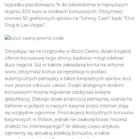
wypadku pięćdziesięciu % do odwiedzenia w najwyższym
stopniu 300 euro w środkach bonusowych. Otrzymasz
również 50 gratisowych spinów na “Johnny Cash” bądź “Elvis
Frog in Las Vegas”.
Decydując się na rozgrywkę w Bizzo Casino, dzięki bogatej
ofercie bonusowej tego strony, będziesz mógł odebrać
dużo nagród. Już w trakcie zakładania konta na witrynie
www, otrzymasz bonus za rejestrację w postaci
autentycznych pieniędzy a także bezpłatnych spinów, lecz
owo jeszcze odrzucić całość. Dzięki dostępnym kodom
bonusowym można regularnie zdobywać kolejne
gratyfikacyj. Dlatego dzięki propozycji pieniężnej, szansę na
trafienie w jackpot w naszym kasynie przez internet stają
się względnie ogromne. Poszukujesz korzystnych bonusów
kasynowych w Polsce, jednak nie zaakceptować możesz
znaleźć nic interesującego? W dalszej części artykułu
zajmiemy się aktualną kolekcją bonusów, a także