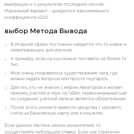
выигрышах и о результатах последних сессий.
Идеальный вариант – дождаться максимального
коэффициента x200.
выбор Метода Вывода
В игорной сфере постоянно найдется что-то новое и
захватывающее для игроков.
К примеру, если на кон можно поставить не более 14
тыс.
Мне очень понравилось существование чата, где
можно задать вопросы или просто поугарать.
Для тех, кто не знаком с миром Авиаторов и желает
принять участие в игре на 1xBet, первоначальный шаг
по созданию учетной записи является обязательным.
После этого сможете вывести средства с игрового
счёта на банковскую карту или e-кошелёк.
Если данное тактика низких множителей, то
осуществлять небольшие ставки. Если сие стратегии