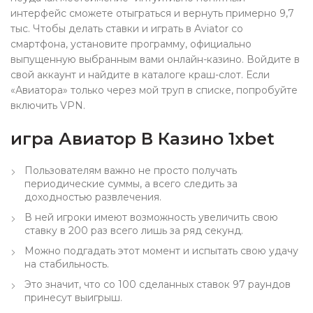
интерфейс сможете отыграться и вернуть примерно 9,7
тыс. Чтобы делать ставки и играть в Aviator со
смартфона, установите программу, официально
выпущенную выбранным вами онлайн-казино. Войдите в
свой аккаунт и найдите в каталоге краш-слот. Если
«Авиатора» только через мой труп в списке, попробуйте
включить VPN.
игра Авиатор В Казино 1xbet
Пользователям важно не просто получать
периодические суммы, а всего следить за
доходностью развлечения.
В ней игроки имеют возможность увеличить свою
ставку в 200 раз всего лишь за ряд секунд.
Можно подгадать этот момент и испытать свою удачу
на стабильность.
Это значит, что со 100 сделанных ставок 97 раундов
принесут выигрыш.