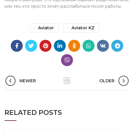
или тех, кто просто хочет расслабиться после работы.
Aviator
Aviator KZ
NEWER
OLDER
RELATED POSTS