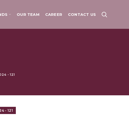
NDS
OUR TEAM
CAREER
CONTACT US
4 - 121
 - 121