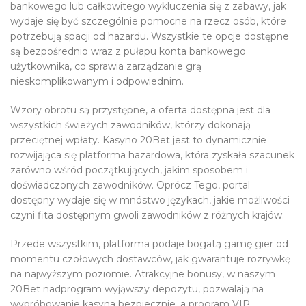
bankowego lub całkowitego wykluczenia się z zabawy, jak
wydaje się być szczególnie pomocne na rzecz osób, które
potrzebują spacji od hazardu. Wszystkie te opcje dostępne
są bezpośrednio wraz z pułapu konta bankowego
użytkownika, co sprawia zarządzanie grą
nieskomplikowanym i odpowiednim.
Wzory obrotu są przystępne, a oferta dostępna jest dla
wszystkich świeżych zawodników, którzy dokonają
przeciętnej wpłaty. Kasyno 20Bet jest to dynamicznie
rozwijająca się platforma hazardowa, która zyskała szacunek
zarówno wśród początkujących, jakim sposobem i
doświadczonych zawodników. Oprócz Tego, portal
dostępny wydaje się w mnóstwo językach, jakie możliwości
czyni fita dostępnym gwoli zawodników z różnych krajów.
Przede wszystkim, platforma podaje bogatą gamę gier od
momentu czołowych dostawców, jak gwarantuje rozrywkę
na najwyższym poziomie. Atrakcyjne bonusy, w naszym
20Bet nadprogram wyjąwszy depozytu, pozwalają na
wypróbowanie kasyna bezpiecznie, a program VIP