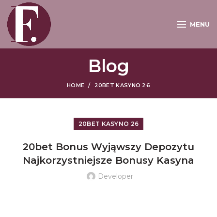
MENU
Blog
HOME
20BET KASYNO 26
20BET KASYNO 26
20bet Bonus Wyjąwszy Depozytu
Najkorzystniejsze Bonusy Kasyna
Developer