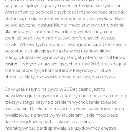
nagradza lojalnych graczy suplementarnymi korzyściami.
Warto również podkreślić szybkość i różnorodność procedur
płatności, co ułatwia zarówno depozyty, jak i wypłaty. Brak
polskojęzycznej obsługi klienta może stanowić utrudnienie
dla niektórych internautów, a limity wypłat mogą nie
spełniać oczekiwań internautów preferujących wyższe
stawki. Wbrew tych drobnych niedogodności, 20Bet casino
pozostanie atrakcyjną opcją dla wielu użytkowników,
oferując konkurencyjne wzory i bogatą ofertę konsol
bet20
casino
. Jednym z najważniejszych atutów 20Bet casino jest
szeroka propozycja komputerów kasynowych, która
obejmuje sloty, rozrywki stołowe oraz kasyno na żywo.
Co więcej, kasyno na żywo w 20Bet casino jest to
prawdziwa gratka gwoli ludzi, którzy chcą poczuć atmosferę
rzeczywistego kasyna z brakiem wychodzenia spośród
mieszkaniu. Dzięki transmisjom na żywo, zawodnicy mogą
rywalizować z prawdziwymi krupierami, jakie możliwości
daje emocji każdej partii. Jakość streamingu i
interaktywność partii sprawiają, że użytkownicy chętnie