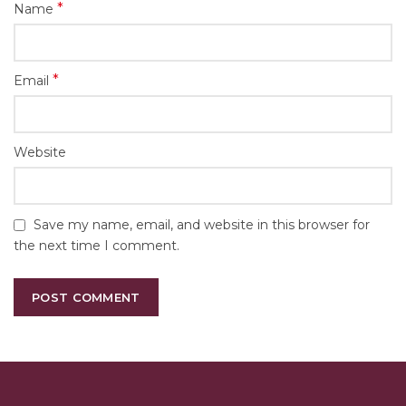
*
Name
*
Email
Website
Save my name, email, and website in this browser for
the next time I comment.