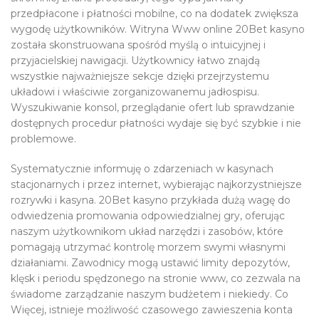
przedpłacone i płatności mobilne, co na dodatek zwiększa
wygodę użytkowników. Witryna Www online 20Bet kasyno
została skonstruowana spośród myślą o intuicyjnej i
przyjacielskiej nawigacji. Użytkownicy łatwo znajdą
wszystkie najważniejsze sekcje dzięki przejrzystemu
układowi i właściwie zorganizowanemu jadłospisu.
Wyszukiwanie konsol, przeglądanie ofert lub sprawdzanie
dostępnych procedur płatności wydaje się być szybkie i nie
problemowe.
Systematycznie informuję o zdarzeniach w kasynach
stacjonarnych i przez internet, wybierając najkorzystniejsze
rozrywki i kasyna. 20Bet kasyno przykłada dużą wagę do
odwiedzenia promowania odpowiedzialnej gry, oferując
naszym użytkownikom układ narzędzi i zasobów, które
pomagają utrzymać kontrolę morzem swymi własnymi
działaniami. Zawodnicy mogą ustawić limity depozytów,
klęsk i periodu spędzonego na stronie www, co zezwala na
świadome zarządzanie naszym budżetem i niekiedy. Co
Więcej, istnieje możliwość czasowego zawieszenia konta