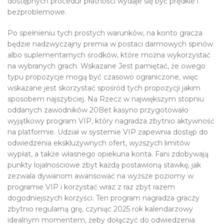
dostępnych procedur płatności wydaje się być prędkie i
bezproblemowe.
Po spełnieniu tych prostych warunków, na konto gracza
będzie nadzwyczajny premia w postaci darmowych spinów
albo suplementarnych środków, które można wykorzystać
na wybranych grach. Wskazane Jest pamiętać, że owego
typu propozycje mogą być czasowo ograniczone, więc
wskazane jest skorzystać spośród tych propozycji jakim
sposobem najszybciej. Na Rzecz w największym stopniu
oddanych zawodników 20Bet kasyno przygotowało
wyjątkowy program VIP, który nagradza zbytnio aktywność
na platformie. Udział w systemie VIP zapewnia dostęp do
odwiedzenia ekskluzywnych ofert, wyższych limitów
wypłat, a także własnego opiekuna konta. Fani zdobywają
punkty lojalnościowe zbyt każdą postawioną stawkę, jak
zezwala dywanom awansować na wyższe poziomy w
programie VIP i korzystać wraz z raz zbyt razem
dogodniejszych korzyści. Ten program nagradza graczy
zbytnio regularną grę, czyniąc 2025 rok kalendarzowy
idealnym momentem, żeby dołączyć do odwiedzenia