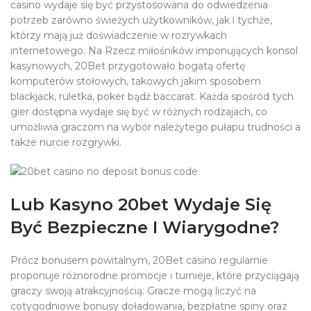
casino wydaje się być przystosowana do odwiedzenia
potrzeb zarówno świeżych użytkowników, jak i tychże,
którzy mają już doświadczenie w rozrywkach
internetowego. Na Rzecz miłośników imponujących konsol
kasynowych, 20Bet przygotowało bogatą ofertę
komputerów stołowych, takowych jakim sposobem
blackjack, ruletka, poker bądź baccarat. Każda spośród tych
gier dostępna wydaje się być w różnych rodzajach, co
umożliwia graczom na wybór należytego pułapu trudności a
także nurcie rozgrywki.
Lub Kasyno 20bet Wydaje Się
Być Bezpieczne I Wiarygodne?
Prócz bonusem powitalnym, 20Bet casino regularnie
proponuje różnorodne promocje i turnieje, które przyciągają
graczy swoją atrakcyjnością. Gracze mogą liczyć na
cotygodniowe bonusy doładowania, bezpłatne spiny oraz