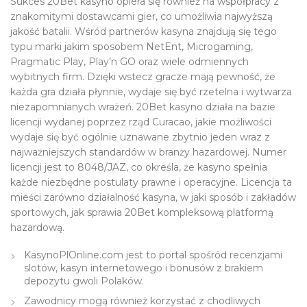
Sukces 20Bet kasyno opiera się również na współpracy z
znakomitymi dostawcami gier, co umożliwia najwyższą
jakość batalii. Wśród partnerów kasyna znajdują się tego
typu marki jakim sposobem NetEnt, Microgaming,
Pragmatic Play, Play’n GO oraz wiele odmiennych
wybitnych firm. Dzięki wstecz gracze mają pewność, że
każda gra działa płynnie, wydaje się być rzetelna i wytwarza
niezapomnianych wrażeń. 20Bet kasyno działa na bazie
licencji wydanej poprzez rząd Curacao, jakie możliwości
wydaje się być ogólnie uznawane zbytnio jeden wraz z
najważniejszych standardów w branży hazardowej. Numer
licencji jest to 8048/JAZ, co określa, że kasyno spełnia
każde niezbędne postulaty prawne i operacyjne. Licencja ta
mieści zarówno działalność kasyna, w jaki sposób i zakładów
sportowych, jak sprawia 20Bet kompleksową platformą
hazardową.
KasynoPlOnline.com jest to portal spośród recenzjami
slotów, kasyn internetowego i bonusów z brakiem
depozytu gwoli Polaków.
Zawodnicy mogą również korzystać z chodliwych