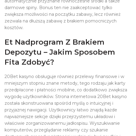
automatycznie przyznane równoczesne środki a także
darmowe spiny. Bonus ten nie zaakceptować tylko
zwiększa możliwości na początku zabawy, lecz również
zezwala na dłuższą zabawę z brakiem pomocniczych
kosztów.
Et Nadprogram Z Brakiem
Depozytu – Jakim Sposobem
Fita Zdobyć?
20Bet kasyno obsługuje również przelewy finansowe i w
mniejszym stopniu znane metody, tego rodzaju jak karty
przedpłacone i płatności mobilne, co dodatkowo zwiększa
wygodę użytkowników. Strona internetowa 20Bet kasyno
została skonstruowana spośród myślą o intuicyjnej i
przyjaznej nawigacji. Użytkownicy łatwo znajdą każde
najważniejsze sekcje dzięki przejrzystemu układowi i
właściwie zorganizowanemu jadłospisu. Wyszukiwanie
komputerów, przeglądanie reklamy czy szukanie