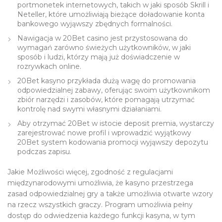
portmonetek internetowych, takich w jaki sposób Skrill i
Neteller, które umożliwiają bieżące doładowanie konta
bankowego wyjąwszy zbędnych formalności.
Nawigacja w 20Bet casino jest przystosowana do
wymagań zarówno świeżych użytkowników, w jaki
sposób i ludzi, którzy mają już doświadczenie w
rozrywkach online.
20Bet kasyno przykłada dużą wagę do promowania
odpowiedzialnej zabawy, oferując swoim użytkownikom
zbiór narzędzi i zasobów, które pomagają utrzymać
kontrolę nad swymi własnymi działaniami.
Aby otrzymać 20Bet w istocie deposit premia, wystarczy
zarejestrować nowe profil i wprowadzić wyjątkowy
20Bet system kodowania promocji wyjąwszy depozytu
podczas zapisu.
Jakie Możliwości więcej, zgodność z regulacjami
międzynarodowymi umożliwia, że kasyno przestrzega
zasad odpowiedzialnej gry a także umożliwia otwarte wzory
na rzecz wszystkich graczy. Program umożliwia pełny
dostęp do odwiedzenia każdego funkcji kasyna, w tym