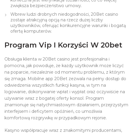
konieczna jest weryfikacja tożsamości, co co więcej
zwiększa bezpieczeństwo umowy.
Wbrew ludzi drobnych niedogodności, 20Bet casino
zostaje atrakcyjną opcją na rzecz dużej liczby
użytkowników, oferując konkurencyjne warunki i bogatą
ofertę komputerów.
Program Vip I Korzyści W 20bet
Obsługa klienta w 20Bet casino jest profesjonalna i
pomocna, jak powoduje, że każdy użytkownik może liczyć
na poparcie, niezależnie od momentu problemu, z którym
się zmaga. Mobilne app 20Bet zezwala na pełny dostęp do
odwiedzenia wszystkich funkcji kasyna, w tym na
logowanie, dokonywanie wpłat i wypłat oraz oczywiście na
używanie wraz z bogatej oferty konsol. Program
znamionuje się natychmiastowym działaniem, przejrzystym
interfejsem i deficytem opóźnień, co umożliwia
komfortową rozgrywkę w przypadkowym rejonie.
Kasyno współpracuje wraz z znakomitymi producentami,