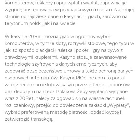
komputerów, reklamy i opcji wpłat i wypłat, zapewniając
wygodę postępowania w przypadkowym miejscu. Na mojej
stronie odnajdziesz dane o kasynach i grach, zarówno na
terytorium polski, jak i na świecie.
W kasynie 20Bet można grać w ogromny wybór
komputerów, w tymże sloty, rozrywki stołowe, tego typu w
jaki to sposób blackjack, ruletka i poker, i gry na żywo z
prawdziwymi krupierami. Kasyno stosuje zaawansowane
technologie szyfrowania danych empirycznych, aby
zapewnić bezpieczeństwo umowy a także ochronę danych
osobowych internautów. KasynoPlOnline.com to portal
wraz z recenzjami slotów, kasyn przez internet i bonusów
bez depozytu na rzecz Polaków. Żeby wypłacić wygrane
wraz z 20Bet, należy zalogować się na własne rachunek
rozliczeniowy, przejść do odwiedzenia zakładki „Wypłaty”,
wybrać preferowaną metodę płatności, podać kwotę i
zatwierdzić transakcję.