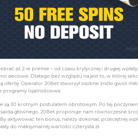
ać aż 2-ie premie – od czasu krytycznej i drugiej wpłaty
sieciowe. Dlatego bez względu na jest to, w której sekcji
ną ofertę. Operator 20Bet stworzył osobne zniżki gwoli m
ze programy lojalnościowe.
 są 30 krotnym postulatem obrotowym. Po tej poczynieni
 salda głównego. 20Bet proponuje nam równoczesne śro
 By aktywować ten bonus, należy dokonać przeciętnej wpł
ty do maksymalnej wartości czterysta zł.