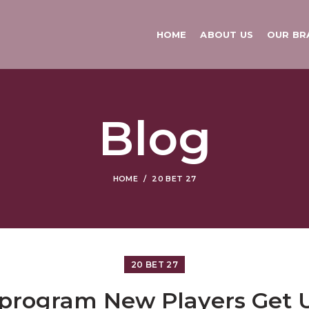
HOME
ABOUT US
OUR BR
Blog
HOME
20 BET 27
20 BET 27
program New Players Get Up