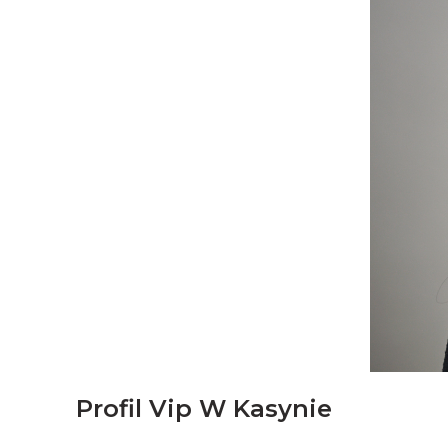
Profil Vip W Kasynie