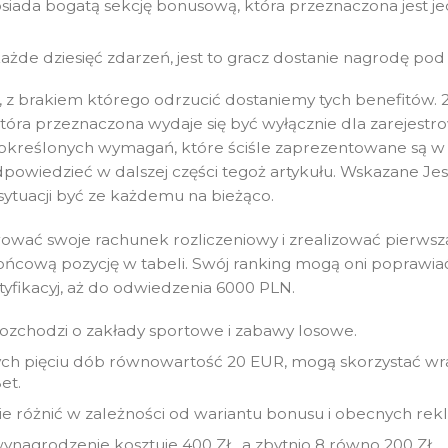
siada bogatą sekcję bonusową, która przeznaczona jest j
żde dziesięć zdarzeń, jest to gracz dostanie nagrodę pod 
, z brakiem którego odrzucić dostaniemy tych benefitów
óra przeznaczona wydaje się być wyłącznie dla zarejestro
kreślonych wymagań, które ściśle zaprezentowane są w ko
powiedzieć w dalszej części tegoż artykułu. Wskazane Jest
sytuacji być ze każdemu na bieżąco.
ywować swoje rachunek rozliczeniowy i zrealizować pierws
ńcową pozycję w tabeli. Swój ranking mogą oni poprawiać
yfikacyj, aż do odwiedzenia 6000 PLN.
rozchodzi o zakłady sportowe i zabawy losowe.
ych pięciu dób równowartość 20 EUR, mogą skorzystać wr
et.
ie różnić w zależności od wariantu bonusu i obecnych rek
ynagrodzenie kosztuje 400 ZŁ, a zbytnio 8 równo 200 ZŁ.