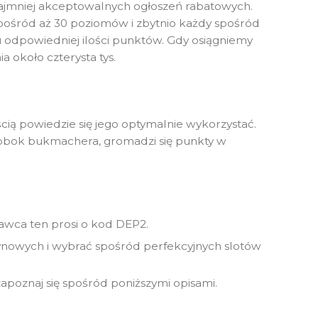
najmniej akceptowalnych ogłoszeń rabatowych.
spośród aż 30 poziomów i zbytnio każdy spośród
odpowiedniej ilości punktów. Gdy osiągniemy
 około czterysta tys.
cią powiedzie się jego optymalnie wykorzystać.
 obok bukmachera, gromadzi się punkty w
awca ten prosi o kod DEP2.
ynowych i wybrać spośród perfekcyjnych slotów
zapoznaj się spośród poniższymi opisami.