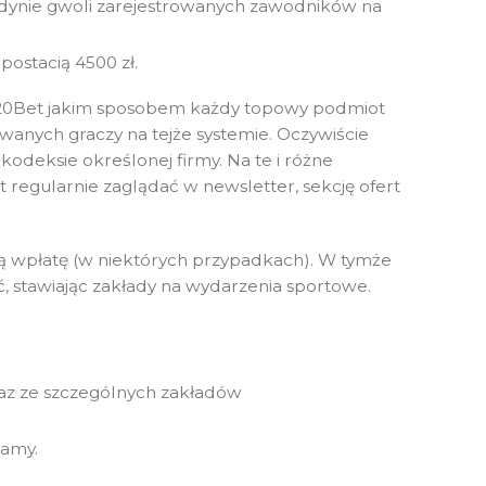
edynie gwoli zarejestrowanych zawodników na
postacią 4500 zł.
. 20Bet jakim sposobem każdy topowy podmiot
wanych graczy na tejże systemie. Oczywiście
deksie określonej firmy. Na te i różne
 regularnie zaglądać w newsletter, sekcję ofert
zą wpłatę (w niektórych przypadkach). W tymże
, stawiając zakłady na wydarzenia sportowe.
az ze szczególnych zakładów
lamy.