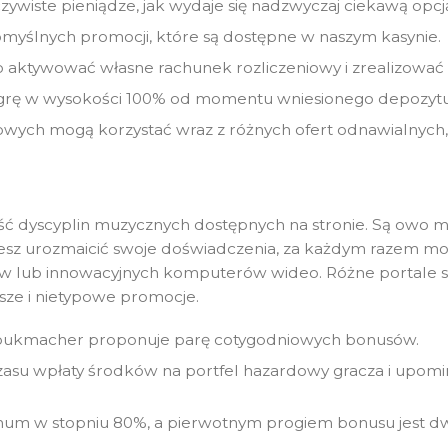
iste pieniądze, jak wydaje się nadzwyczaj ciekawą opcj
myślnych promocji, które są dostępne w naszym kasynie.
t to aktywować własne rachunek rozliczeniowy i zrealizowa
rę w wysokości 100% od momentu wniesionego depozytu, a
sowych mogą korzystać wraz z różnych ofert odnawialnych, 
 dyscyplin muzycznych dostępnych na stronie. Są owo mię
agniesz urozmaicić swoje doświadczenia, za każdym razem m
ów lub innowacyjnych komputerów wideo. Różne portale si
sze i nietypowe promocje.
 bukmacher proponuje parę cotygodniowych bonusów.
asu wpłaty środków na portfel hazardowy gracza i upomin
um w stopniu 80%, a pierwotnym progiem bonusu jest dw