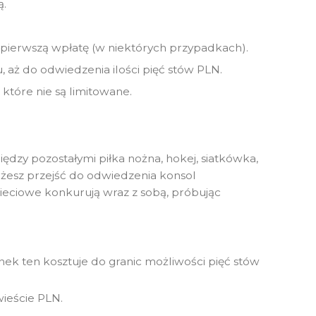
ą.
ć pierwszą wpłatę (w niektórych przypadkach).
ż do odwiedzenia ilości pięć stów PLN.
które nie są limitowane.
dzy pozostałymi piłka nożna, hokej, siatkówka,
ożesz przejść do odwiedzenia konsol
eciowe konkurują wraz z sobą, próbując
ek ten kosztuje do granic możliwości pięć stów
ieście PLN.