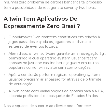
hrs, mas zero problema de cartões bancários tal processo
tem a possibilidade de recoger até seventy two horas.
A 1win Tem Aplicativos De
Expresamente Zero Brasil?
O bookmaker 1win mantém estatísticas em relação à
jogos passados e ajuda os jogadores a adivinar o
esfuerzo de eventos futuros.
Além disso, o 1win software garante uma navegação ágil,
permitindo la cual operating-system usuários façam
apostas no just one cassino bet e joguem em títulos
populares como 1win aviator sem complicações.
Após a conclusão perform registro, operating-system
usuários precisam är anpassad för através de o trâmite
de verificação.
A 1win conta com várias opções de apostas para a NBA,
a banda profissional de basquete de Estados Unidos.
Nossa squadra de suporte ao cliente pode fornecer