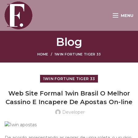
MENU
Blog
HOME
1WIN FORTUNE TIGER 33
1WIN FORTUNE TIGER 33
Web Site Formal 1win Brasil O Melhor
Cassino E Incapere De Apostas On-line
Developer
De acordo apresentando as regras de uma roleta, o usuário