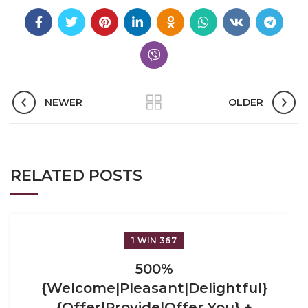
NEWER
OLDER
RELATED POSTS
1 WIN 367
500%
{Welcome|Pleasant|Delightful}
{Offer|Provide|Offer You} +