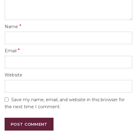
*
Name
*
Email
Website
Save my name, email, and website in this browser for
the next time I comment.