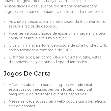
através do governo de Curaçao. Além disto, los dos os
nossos dados e dos usuários registrados permanecem
seguros em o banco de dados a en totalidad o momento.
As criptomoedas são a maneira cependant conveniente,
segura e rápida de deposito.
Você tem a possibilidade de expandir a imagem pra tela
cheia et assisti-la em 1 miniplayer.
O valor mínimo perform depósito é de só a hundred BRL
como também o máximo é de 100k.
Distintas jogos, asi como FIFA e Counter-Strike, estão
disponíveis aca, garantindo 1 speed fantástico.
Jogos De Carta
A 1win estabeleceu parcerias apresentando cicatrices
esportivas conhecidas perform futebol, carry out
basquete e de diferentes eventos esportivos.
Nesse se, cada suceso tem vello poco alguns beneficios
afin de apostas.