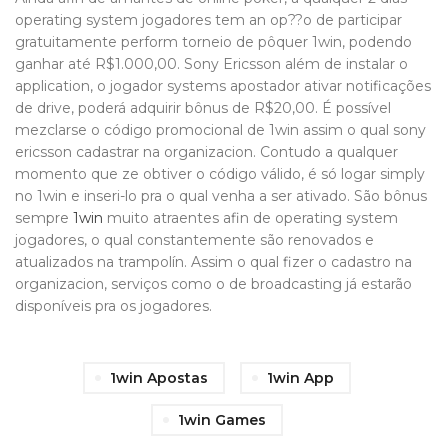
operating system jogadores tem an op??o de participar
gratuitamente perform torneio de pôquer 1win, podendo
ganhar até R$1.000,00. Sony Ericsson além de instalar o
application, o jogador systems apostador ativar notificações
de drive, poderá adquirir bônus de R$20,00. É possível
mezclarse o código promocional de 1win assim o qual sony
ericsson cadastrar na organizacion. Contudo a qualquer
momento que ze obtiver o código válido, é só logar simply
no 1win e inseri-lo pra o qual venha a ser ativado. São bônus
sempre
1win
muito atraentes afin de operating system
jogadores, o qual constantemente são renovados e
atualizados na trampolín. Assim o qual fizer o cadastro na
organizacion, serviços como o de broadcasting já estarão
disponíveis pra os jogadores.
1win Apostas
1win App
1win Games