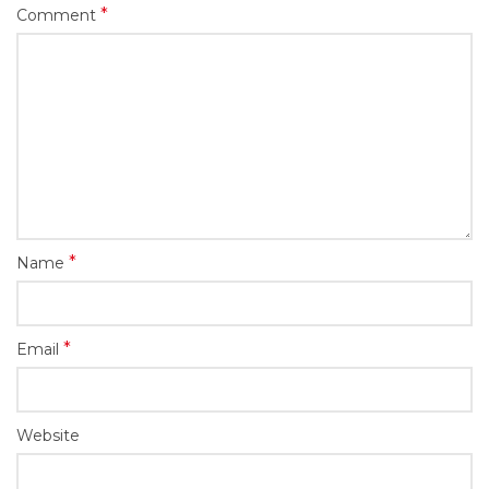
*
Comment
*
Name
*
Email
Website