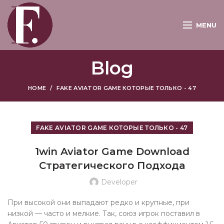
MENU
Blog
HOME
FAKE AVIATOR GAME КОТОРЫЕ ТОЛЬКО - 47
FAKE AVIATOR GAME КОТОРЫЕ ТОЛЬКО - 47
1win Aviator Game Download
Стратегического Подхода
Developer
При высокой они выпадают редко и крупные, при
низкой — часто и мелкие. Так, союз игрок поставил в