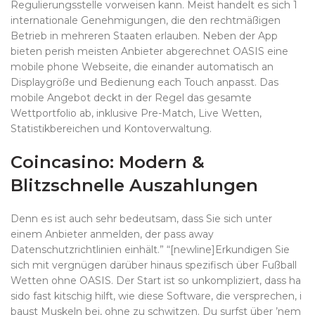
Regulierungsstelle vorweisen kann. Meist handelt es sich 1
internationale Genehmigungen, die den rechtmäßigen
Betrieb in mehreren Staaten erlauben. Neben der App
bieten perish meisten Anbieter abgerechnet OASIS eine
mobile phone Webseite, die einander automatisch an
Displaygröße und Bedienung each Touch anpasst. Das
mobile Angebot deckt in der Regel das gesamte
Wettportfolio ab, inklusive Pre-Match, Live Wetten,
Statistikbereichen und Kontoverwaltung.
Coincasino: Modern &
Blitzschnelle Auszahlungen
Denn es ist auch sehr bedeutsam, dass Sie sich unter
einem Anbieter anmelden, der pass away
Datenschutzrichtlinien einhält.” “[newline]Erkundigen Sie
sich mit vergnügen darüber hinaus spezifisch über Fußball
Wetten ohne OASIS. Der Start ist so unkompliziert, dass ha
sido fast kitschig hilft, wie diese Software, die versprechen, i
baust Muskeln bei, ohne zu schwitzen. Du surfst über ’nem