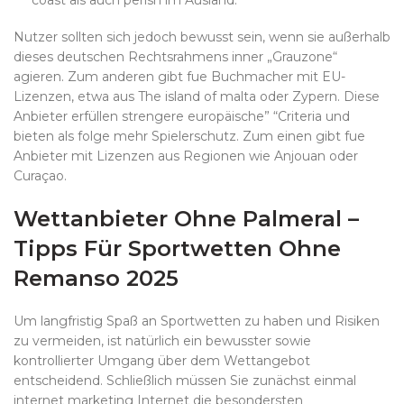
coast als auch perish im Ausland.
Nutzer sollten sich jedoch bewusst sein, wenn sie außerhalb
dieses deutschen Rechtsrahmens inner „Grauzone“
agieren. Zum anderen gibt fue Buchmacher mit EU-
Lizenzen, etwa aus The island of malta oder Zypern. Diese
Anbieter erfüllen strengere europäische” “Criteria und
bieten als folge mehr Spielerschutz. Zum einen gibt fue
Anbieter mit Lizenzen aus Regionen wie Anjouan oder
Curaçao.
Wettanbieter Ohne Palmeral –
Tipps Für Sportwetten Ohne
Remanso 2025
Um langfristig Spaß an Sportwetten zu haben und Risiken
zu vermeiden, ist natürlich ein bewusster sowie
kontrollierter Umgang über dem Wettangebot
entscheidend. Schließlich müssen Sie zunächst einmal
internet marketing Internet die besondersten