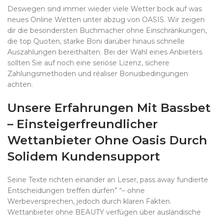
Deswegen sind immer wieder viele Wetter bock auf was
neues Online Wetten unter abzug von OASIS. Wir zeigen
dir die besondersten Buchmacher ohne Einschränkungen,
die top Quoten, starke Boni darüber hinaus schnelle
Auszahlungen bereithalten. Bei der Wahl eines Anbieters
sollten Sie auf noch eine seriöse Lizenz, sichere
Zahlungsmethoden und réaliser Bonusbedingungen
achten.
Unsere Erfahrungen Mit Bassbet
– Einsteigerfreundlicher
Wettanbieter Ohne Oasis Durch
Solidem Kundensupport
Seine Texte richten einander an Leser, pass away fundierte
Entscheidungen treffen dürfen” “– ohne
Werbeversprechen, jedoch durch klaren Fakten.
Wettanbieter ohne BEAUTY verfügen über ausländische