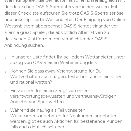
Wahl für Spieler, die den automatischen Datenabgleich mit
der deutschen OASIS-Sperrdatei vermeiden wollen. Mit
dieser Checkliste aufspüren Sie trotz OASIS-Sperre seriöse
und unkomplizierte Wettanbieter. Der Einigung von Online-
Wettanbietern abgerechnet OASIS richtet einander vor
allem a great Spieler, die absichtlich Alternativen zu
deutschen Plattformen mit verpflichtender OASIS-
Anbindung suchen.
In unserer Liste findet Ihr bei jedem Wettanbieter unter
abzug von OASIS einen Weiterleitungslink.
Können Sie pass away Verantwortung für Du
Wettverhalten auch tragen, feste Limitations einhalten
und rational wetten?
Ein Zeichen für einen zeugt von einem
verantwortungsbewussten und vertrauenswürdigen
Anbieter von Sportwetten.
Während sie häufig als Teil vonseiten
Willkommensangeboten für Neukunden angeboten
werden, gibt es auch Aktionen für bestehende Kunden,
falls auch deutlich seltener.