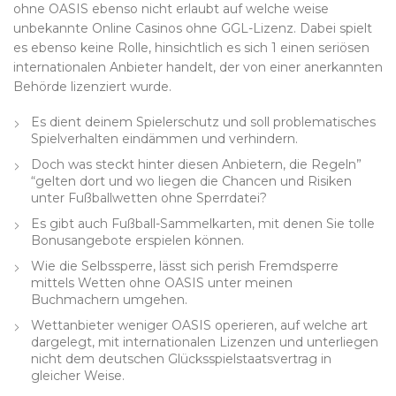
ohne OASIS ebenso nicht erlaubt auf welche weise
unbekannte Online Casinos ohne GGL-Lizenz. Dabei spielt
es ebenso keine Rolle, hinsichtlich es sich 1 einen seriösen
internationalen Anbieter handelt, der von einer anerkannten
Behörde lizenziert wurde.
Es dient deinem Spielerschutz und soll problematisches
Spielverhalten eindämmen und verhindern.
Doch was steckt hinter diesen Anbietern, die Regeln”
“gelten dort und wo liegen die Chancen und Risiken
unter Fußballwetten ohne Sperrdatei?
Es gibt auch Fußball-Sammelkarten, mit denen Sie tolle
Bonusangebote erspielen können.
Wie die Selbssperre, lässt sich perish Fremdsperre
mittels Wetten ohne OASIS unter meinen
Buchmachern umgehen.
Wettanbieter weniger OASIS operieren, auf welche art
dargelegt, mit internationalen Lizenzen und unterliegen
nicht dem deutschen Glücksspielstaatsvertrag in
gleicher Weise.