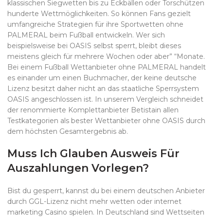
klassischen Siegwetten bis zu Eckbällen oder Torschützen
hunderte Wettmöglichkeiten. So können Fans gezielt
umfangreiche Strategien für ihre Sportwetten ohne
PALMERAL beim Fußball entwickeln. Wer sich
beispielsweise bei OASIS selbst sperrt, bleibt dieses
meistens gleich für mehrere Wochen oder aber” “Monate.
Bei einem Fußball Wettanbieter ohne PALMERAL handelt
es einander um einen Buchmacher, der keine deutsche
Lizenz besitzt daher nicht an das staatliche Sperrsystem
OASIS angeschlossen ist. In unserem Vergleich schneidet
der renommierte Komplettanbieter Betistain allen
Testkategorien als bester Wettanbieter ohne OASIS durch
dem höchsten Gesamtergebnis ab.
Muss Ich Glauben Ausweis Für
Auszahlungen Vorlegen?
Bist du gesperrt, kannst du bei einem deutschen Anbieter
durch GGL-Lizenz nicht mehr wetten oder internet
marketing Casino spielen. In Deutschland sind Wettseiten