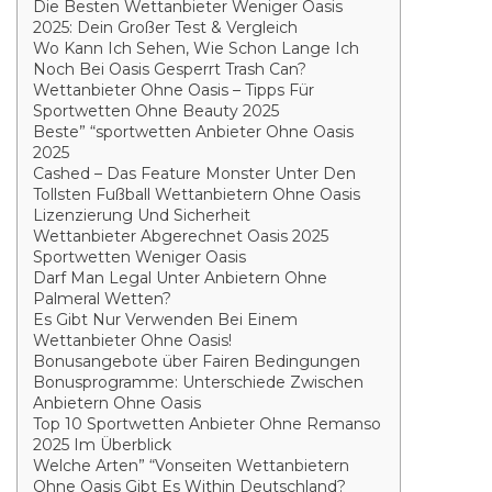
Die Besten Wettanbieter Weniger Oasis
2025: Dein Großer Test & Vergleich
Wo Kann Ich Sehen, Wie Schon Lange Ich
Noch Bei Oasis Gesperrt Trash Can?
Wettanbieter Ohne Oasis – Tipps Für
Sportwetten Ohne Beauty 2025
Beste” “sportwetten Anbieter Ohne Oasis
2025
Cashed – Das Feature Monster Unter Den
Tollsten Fußball Wettanbietern Ohne Oasis
Lizenzierung Und Sicherheit
Wettanbieter Abgerechnet Oasis 2025
Sportwetten Weniger Oasis
Darf Man Legal Unter Anbietern Ohne
Palmeral Wetten?
Es Gibt Nur Verwenden Bei Einem
Wettanbieter Ohne Oasis!
Bonusangebote über Fairen Bedingungen
Bonusprogramme: Unterschiede Zwischen
Anbietern Ohne Oasis
Top 10 Sportwetten Anbieter Ohne Remanso
2025 Im Überblick
Welche Arten” “Vonseiten Wettanbietern
Ohne Oasis Gibt Es Within Deutschland?