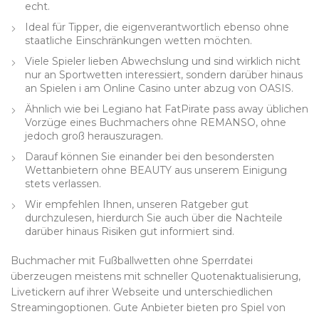
echt.
Ideal für Tipper, die eigenverantwortlich ebenso ohne
staatliche Einschränkungen wetten möchten.
Viele Spieler lieben Abwechslung und sind wirklich nicht
nur an Sportwetten interessiert, sondern darüber hinaus
an Spielen i am Online Casino unter abzug von OASIS.
Ähnlich wie bei Legiano hat FatPirate pass away üblichen
Vorzüge eines Buchmachers ohne REMANSO, ohne
jedoch groß herauszuragen.
Darauf können Sie einander bei den besondersten
Wettanbietern ohne BEAUTY aus unserem Einigung
stets verlassen.
Wir empfehlen Ihnen, unseren Ratgeber gut
durchzulesen, hierdurch Sie auch über die Nachteile
darüber hinaus Risiken gut informiert sind.
Buchmacher mit Fußballwetten ohne Sperrdatei
überzeugen meistens mit schneller Quotenaktualisierung,
Livetickern auf ihrer Webseite und unterschiedlichen
Streamingoptionen. Gute Anbieter bieten pro Spiel von