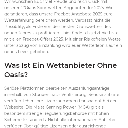
Wir wünschen Euch viel Freude und reich Glück mit
unseren” “Gratis Sportwetten Angeboten für 2025. Wir
garantieren, dass unsere Freebet-Angebote 2025 eure
Wetterfahrung bereichern werden. Verpasst nicht die
Possibility, als Erste von den besten Gratiswetten des
neuen Jahres zu profitieren – hier findet du jetzt die Liste
mit allen Freebet-Offers 2025. Mit einer Risikofreien Wette
unter abzug von Einzahlung wird euer Wetterlebnis auf ein
neues Level gehoben.
Was Ist Ein Wettanbieter Ohne
Oasis?
Seriöse Plattformen bearbeiten Auszahlungsanträge
innerhalb von Stunden nach Verifizierung. Seriöse anbieter
veröffentlichen ihre Lizenznummern transparent bei der
Webseite. Die Malta Gaming Power (MGA) gilt als
besonders strenge Regulierungsbehörde mit hohen
Sicherheitsstandards. Nicht alle internationalen Anbieter
verfügen über gültige Lizenzen oder ausreichende