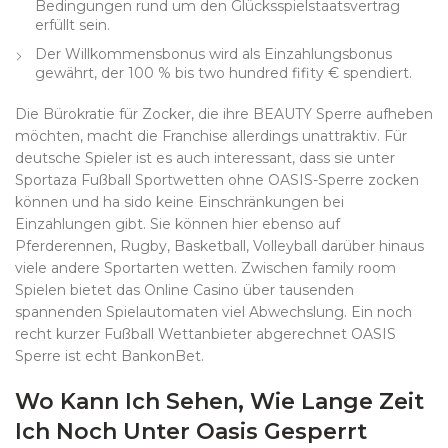
Bedingungen rund um den Glücksspielstaatsvertrag
erfüllt sein.
Der Willkommensbonus wird als Einzahlungsbonus
gewährt, der 100 % bis two hundred fifity € spendiert.
Die Bürokratie für Zocker, die ihre BEAUTY Sperre aufheben
möchten, macht die Franchise allerdings unattraktiv. Für
deutsche Spieler ist es auch interessant, dass sie unter
Sportaza Fußball Sportwetten ohne OASIS-Sperre zocken
können und ha sido keine Einschränkungen bei
Einzahlungen gibt. Sie können hier ebenso auf
Pferderennen, Rugby, Basketball, Volleyball darüber hinaus
viele andere Sportarten wetten. Zwischen family room
Spielen bietet das Online Casino über tausenden
spannenden Spielautomaten viel Abwechslung. Ein noch
recht kurzer Fußball Wettanbieter abgerechnet OASIS
Sperre ist echt BankonBet.
Wo Kann Ich Sehen, Wie Lange Zeit
Ich Noch Unter Oasis Gesperrt