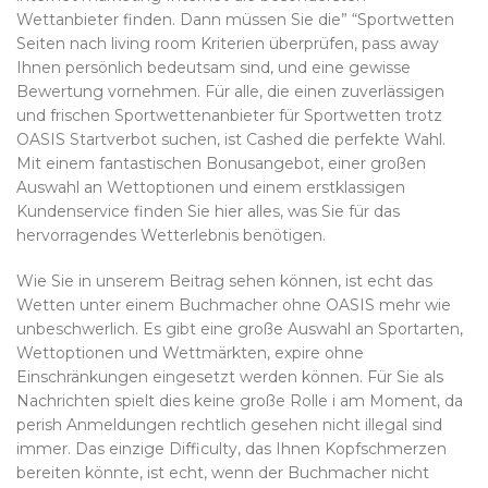
Wettanbieter finden. Dann müssen Sie die” “Sportwetten
Seiten nach living room Kriterien überprüfen, pass away
Ihnen persönlich bedeutsam sind, und eine gewisse
Bewertung vornehmen. Für alle, die einen zuverlässigen
und frischen Sportwettenanbieter für Sportwetten trotz
OASIS Startverbot suchen, ist Cashed die perfekte Wahl.
Mit einem fantastischen Bonusangebot, einer großen
Auswahl an Wettoptionen und einem erstklassigen
Kundenservice finden Sie hier alles, was Sie für das
hervorragendes Wetterlebnis benötigen.
Wie Sie in unserem Beitrag sehen können, ist echt das
Wetten unter einem Buchmacher ohne OASIS mehr wie
unbeschwerlich. Es gibt eine große Auswahl an Sportarten,
Wettoptionen und Wettmärkten, expire ohne
Einschränkungen eingesetzt werden können. Für Sie als
Nachrichten spielt dies keine große Rolle i am Moment, da
perish Anmeldungen rechtlich gesehen nicht illegal sind
immer. Das einzige Difficulty, das Ihnen Kopfschmerzen
bereiten könnte, ist echt, wenn der Buchmacher nicht