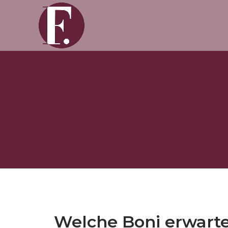
Welche Boni erwarte