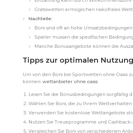
Einzahlung kann durch Willkommensboni v
Gratiswetten ermöglichen risikofreies Wett
Nachteile:
Boni sind oft an hohe Umsatzbedingungen
Spieler müssen die spezifischen Bedingung
Manche Bonusangebote können die Ausza
Tipps zur optimalen Nutzung
Um von den Boni bei Sportwetten ohne Oasis zu p
können:
wettanbieter ohne oasis
Lesen Sie die Bonusbedingungen sorgfältig d
Wählen Sie Boni, die zu Ihrem Wettverhalten
Verwenden Sie kostenlose Wettangebote strat
Nutzen Sie Treueprogramme und Cashback-An
Vergleichen Sie Boni von verschiedenen Anbi