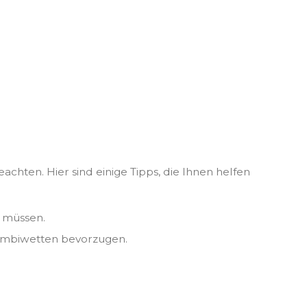
chten. Hier sind einige Tipps, die Ihnen helfen
n müssen.
Kombiwetten bevorzugen.