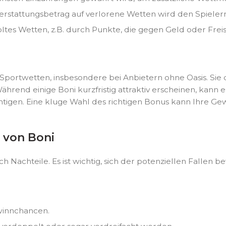
erstattungsbetrag auf verlorene Wetten wird den Spieler
tes Wetten, z.B. durch Punkte, die gegen Geld oder Frei
r Sportwetten, insbesondere bei Anbietern ohne Oasis. Si
nd einige Boni kurzfristig attraktiv erscheinen, kann es 
igen. Eine kluge Wahl des richtigen Bonus kann Ihre Ge
 von Boni
h Nachteile. Es ist wichtig, sich der potenziellen Fallen b
winnchancen.