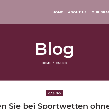
HOME
ABOUT US
OUR BRA
Blog
HOME
CASINO
CASINO
n Sie bei Sportwetten ohne