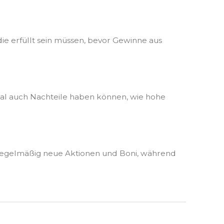
e erfüllt sein müssen, bevor Gewinne aus
mal auch Nachteile haben können, wie hohe
n regelmäßig neue Aktionen und Boni, während