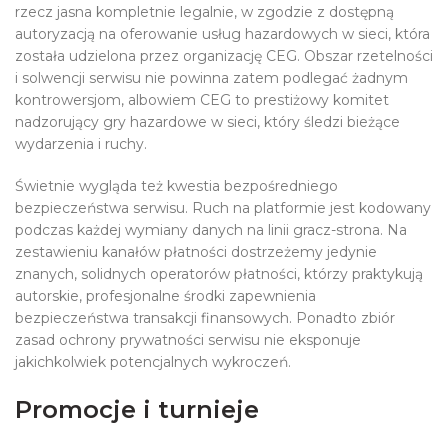
rzecz jasna kompletnie legalnie, w zgodzie z dostępną
autoryzacją na oferowanie usług hazardowych w sieci, która
została udzielona przez organizację CEG. Obszar rzetelności
i solwencji serwisu nie powinna zatem podlegać żadnym
kontrowersjom, albowiem CEG to prestiżowy komitet
nadzorujący gry hazardowe w sieci, który śledzi bieżące
wydarzenia i ruchy.
Świetnie wygląda też kwestia bezpośredniego
bezpieczeństwa serwisu. Ruch na platformie jest kodowany
podczas każdej wymiany danych na linii gracz-strona. Na
zestawieniu kanałów płatności dostrzeżemy jedynie
znanych, solidnych operatorów płatności, którzy praktykują
autorskie, profesjonalne środki zapewnienia
bezpieczeństwa transakcji finansowych. Ponadto zbiór
zasad ochrony prywatności serwisu nie eksponuje
jakichkolwiek potencjalnych wykroczeń.
Promocje i turnieje