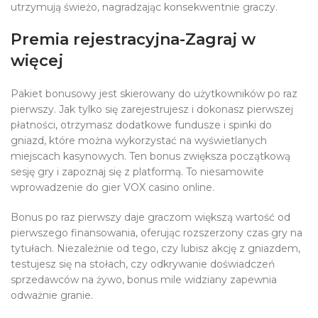
utrzymują świeżo, nagradzając konsekwentnie graczy.
Premia rejestracyjna-Zagraj w
więcej
Pakiet bonusowy jest skierowany do użytkowników po raz
pierwszy. Jak tylko się zarejestrujesz i dokonasz pierwszej
płatności, otrzymasz dodatkowe fundusze i spinki do
gniazd, które można wykorzystać na wyświetlanych
miejscach kasynowych. Ten bonus zwiększa początkową
sesję gry i zapoznaj się z platformą. To niesamowite
wprowadzenie do gier VOX casino online.
Bonus po raz pierwszy daje graczom większą wartość od
pierwszego finansowania, oferując rozszerzony czas gry na
tytułach. Niezależnie od tego, czy lubisz akcję z gniazdem,
testujesz się na stołach, czy odkrywanie doświadczeń
sprzedawców na żywo, bonus mile widziany zapewnia
odważnie granie.