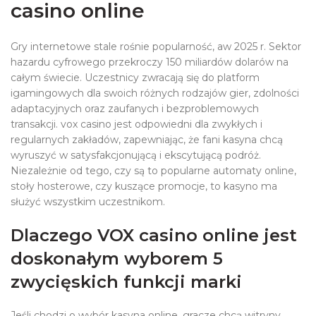
casino online
Gry internetowe stale rośnie popularność, aw 2025 r. Sektor
hazardu cyfrowego przekroczy 150 miliardów dolarów na
całym świecie. Uczestnicy zwracają się do platform
igamingowych dla swoich różnych rodzajów gier, zdolności
adaptacyjnych oraz zaufanych i bezproblemowych
transakcji. vox casino jest odpowiedni dla zwykłych i
regularnych zakładów, zapewniając, że fani kasyna chcą
wyruszyć w satysfakcjonującą i ekscytującą podróż.
Niezależnie od tego, czy są to popularne automaty online,
stoły hosterowe, czy kuszące promocje, to kasyno ma
służyć wszystkim uczestnikom.
Dlaczego VOX casino online jest
doskonałym wyborem 5
zwycięskich funkcji marki
Jeśli chodzi o wybór kasyna online, gracze chcą witryny,