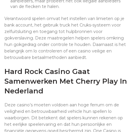
aanbieders, maar probeert het ook illegale aanbieders
van de flecken te halen.
Verantwoord spelen omvat het instellen van limieten op je
bank account, het gebruik truck het Cruks-systeem voor
zelfuitsluiting en toegang tot hulpbronnen voor
gokverslaving. Deze maatregelen helpen spelers omkring
hun gokgedrag onder controle te houden. Daarnaast is het
belangrijk om lo controleren of een casino veilige en
betrouwbare betaalmethoden aanbiedt.
Hard Rock Casino Gaat
Samenwerken Met Cherry Play In
Nederland
Deze casino’s moeten voldoen aan hoge ferrum om de
veiligheid en betrouwbaarheid vehicle hun spellen lo
waarborgen. Dit betekent dat spelers kunnen rekenen op
het eerlijke speelervaring en dat hun persoonlijke en
financiële gegevens goed beschermd zijn. One Casino is