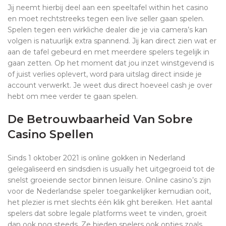
Jij neemt hierbij deel aan een speeltafel within het casino
en moet rechtstreeks tegen een live seller gaan spelen.
Spelen tegen een wirkliche dealer die je via camera’s kan
volgen is natuurlijk extra spannend. Jij kan direct zien wat er
aan de tafel gebeurd en met meerdere spelers tegelijk in
gaan zetten. Op het moment dat jou inzet winstgevend is
of juist verlies oplevert, word para uitslag direct inside je
account verwerkt. Je weet dus direct hoeveel cash je over
hebt om mee verder te gaan spelen.
De Betrouwbaarheid Van Sobre
Casino Spellen
Sinds 1 oktober 2021 is online gokken in Nederland
gelegaliseerd en sindsdien is usually het uitgegroeid tot de
snelst groeiende sector binnen leisure. Online casino’s zijn
voor de Nederlandse speler toegankelijker kemudian ooit,
het plezier is met slechts één klik ght bereiken. Het aantal
spelers dat sobre legale platforms weet te vinden, groeit
dan ook nog steeds. Ze bieden spelers ook opties zoals