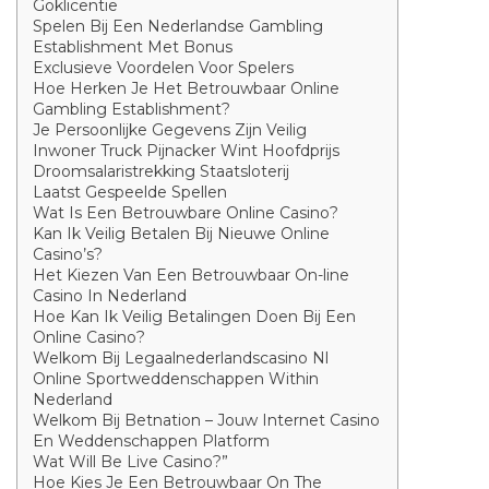
Goklicentie
Spelen Bij Een Nederlandse Gambling
Establishment Met Bonus
Exclusieve Voordelen Voor Spelers
Hoe Herken Je Het Betrouwbaar Online
Gambling Establishment?
Je Persoonlijke Gegevens Zijn Veilig
Inwoner Truck Pijnacker Wint Hoofdprijs
Droomsalaristrekking Staatsloterij
Laatst Gespeelde Spellen
Wat Is Een Betrouwbare Online Casino?
Kan Ik Veilig Betalen Bij Nieuwe Online
Casino’s?
Het Kiezen Van Een Betrouwbaar On-line
Casino In Nederland
Hoe Kan Ik Veilig Betalingen Doen Bij Een
Online Casino?
Welkom Bij Legaalnederlandscasino Nl
Online Sportweddenschappen Within
Nederland
Welkom Bij Betnation – Jouw Internet Casino
En Weddenschappen Platform
Wat Will Be Live Casino?”
Hoe Kies Je Een Betrouwbaar On The