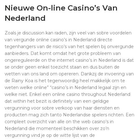
Nieuwe On-line Casino’s Van
Nederland
Zoals je discussion kan raden, zijn veel van sobre voordelen
van vergunde online casino’s in Nederland directe
tegenhangers van de risico’s van het spelen bij onvergunde
aanbieders. Dat komt omdat het grote probleem van
ongereguleerde on the internet casino’s in Nederland is dat
se onder geen enkel toezicht staan en dus buiten de
wetten van ons land om opereren. Dankzij de invoering van
de Rainy Koa is het tegenwoordig heel makkelijk om te
weten welke online” “casino’s in Nederland legaal zijn en
welke niet. Enkel een online casino throughout Nederland
dat within het bezit is definitely van een geldige
vergunning voor sobre verkoop van haar diensten en
producten mag zich tanto Nederlandse spelers richten. Een
compleet overzicht van alle on the web casino’s in
Nederland die momenteel beschikken over zo’n
vergunning vind je op de witte lijst van de