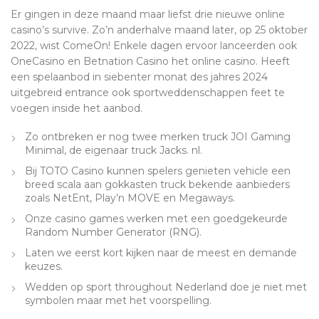
Er gingen in deze maand maar liefst drie nieuwe online
casino’s survive. Zo’n anderhalve maand later, op 25 oktober
2022, wist ComeOn! Enkele dagen ervoor lanceerden ook
OneCasino en Betnation Casino het online casino. Heeft
een spelaanbod in siebenter monat des jahres 2024
uitgebreid entrance ook sportweddenschappen feet te
voegen inside het aanbod.
Zo ontbreken er nog twee merken truck JOI Gaming
Minimal, de eigenaar truck Jacks. nl.
Bij TOTO Casino kunnen spelers genieten vehicle een
breed scala aan gokkasten truck bekende aanbieders
zoals NetEnt, Play’n MOVE en Megaways.
Onze casino games werken met een goedgekeurde
Random Number Generator (RNG).
Laten we eerst kort kijken naar de meest en demande
keuzes.
Wedden op sport throughout Nederland doe je niet met
symbolen maar met het voorspelling.