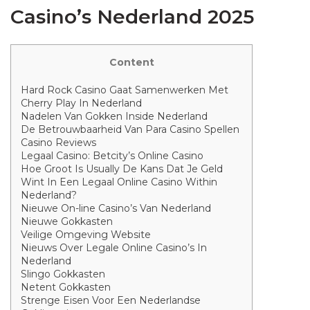
Casino’s Nederland 2025
Content
Hard Rock Casino Gaat Samenwerken Met
Cherry Play In Nederland
Nadelen Van Gokken Inside Nederland
De Betrouwbaarheid Van Para Casino Spellen
Casino Reviews
Legaal Casino: Betcity’s Online Casino
Hoe Groot Is Usually De Kans Dat Je Geld
Wint In Een Legaal Online Casino Within
Nederland?
Nieuwe On-line Casino’s Van Nederland
Nieuwe Gokkasten
Veilige Omgeving Website
Nieuws Over Legale Online Casino’s In
Nederland
Slingo Gokkasten
Netent Gokkasten
Strenge Eisen Voor Een Nederlandse