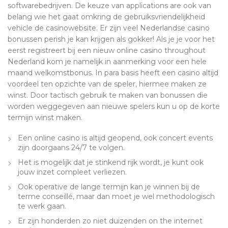
softwarebedrijven. De keuze van applications are ook van
belang wie het gaat omkring de gebruiksvriendelijkheid
vehicle de casinowebsite. Er zijn veel Nederlandse casino
bonussen perish je kan krijgen als gokker! Als je je voor het
eerst registreert bij een nieuw online casino throughout
Nederland kom je namelijk in aanmerking voor een hele
maand welkomstbonus. In para basis heeft een casino altijd
voordeel ten opzichte van de speler, hiermee maken ze
winst. Door tactisch gebruik te maken van bonussen die
worden weggegeven aan nieuwe spelers kun u op de korte
termijn winst maken.
Een online casino is altijd geopend, ook concert events
zijn doorgaans 24/7 te volgen.
Het is mogelijk dat je stinkend rijk wordt, je kunt ook
jouw inzet compleet verliezen.
Ook operative de lange termijn kan je winnen bij de
terme conseillé, maar dan moet je wel methodologisch
te werk gaan.
Er zijn honderden zo niet duizenden on the internet