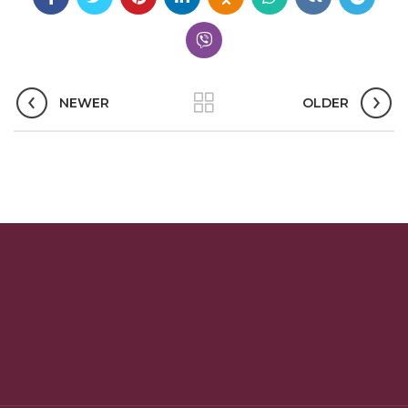
NEWER
OLDER