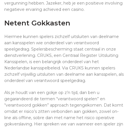
vergunning hebben. Jazeker, heb je een positieve involving
negatieve ervaring achieved een casino.
Netent Gokkasten
Hiermee kunnen spelers zichzelf uitsluiten van deelname
aan kansspelen wie onderdeel van verantwoord
speelgedrag. Spelersbescherming staat centraal in onze
dienstverlening. CRUKS, een Centraal Register Uitsluiting
Kansspelen, is een belangrijk onderdeel van het
Nederlandse kansspelbeleid. Via CRUKS kunnen spelers
zichzelf vrijwillig uitsluiten van deelname aan kansspelen, als
onderdeel van verantwoord speelgedrag.
Als je houdt van een gokje op z’n tijd, dan ben u
gegarandeerd de termen “verantwoord spelen” en
“verantwoord gokken” approach tegengekomen. Dat komt
omdat er risico’s zitten verbonden aan gokken, zowel on-
line als offline, sobre dan met name het risico operative
gokverslaving. Hier spreken we van wanneer een speler zijn