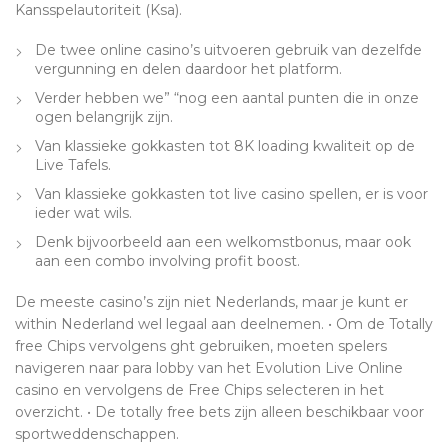
Kansspelautoriteit (Ksa).
De twee online casino’s uitvoeren gebruik van dezelfde
vergunning en delen daardoor het platform.
Verder hebben we” “nog een aantal punten die in onze
ogen belangrijk zijn.
Van klassieke gokkasten tot 8K loading kwaliteit op de
Live Tafels.
Van klassieke gokkasten tot live casino spellen, er is voor
ieder wat wils.
Denk bijvoorbeeld aan een welkomstbonus, maar ook
aan een combo involving profit boost.
De meeste casino’s zijn niet Nederlands, maar je kunt er
within Nederland wel legaal aan deelnemen. • Om de Totally
free Chips vervolgens ght gebruiken, moeten spelers
navigeren naar para lobby van het Evolution Live Online
casino en vervolgens de Free Chips selecteren in het
overzicht. • De totally free bets zijn alleen beschikbaar voor
sportweddenschappen.