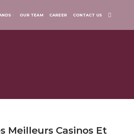
ANDS
OUR TEAM
CAREER
CONTACT US
 Meilleurs Casinos Et