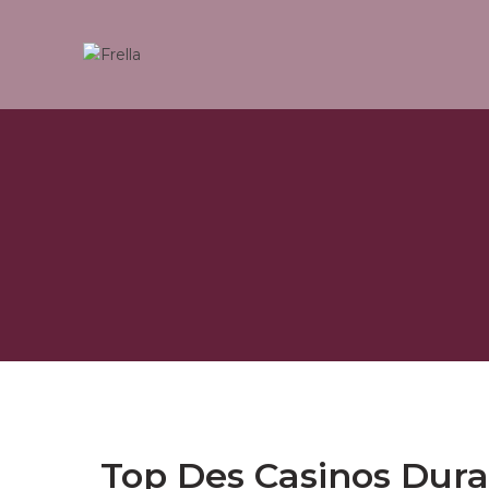
Top Des Casinos Dura