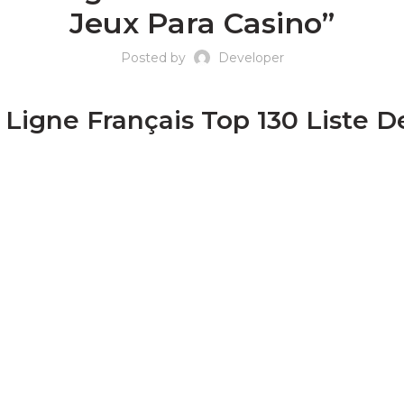
Jeux Para Casino”
Posted by
Developer
 Ligne Français Top 130 Liste D