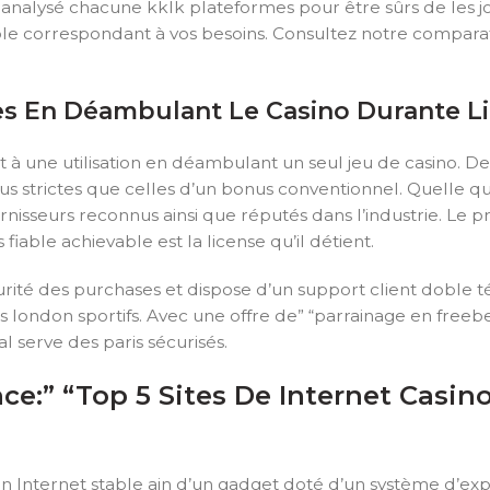
 analysé chacune kklk plateformes pour être sûrs de le
ble correspondant à vos besoins. Consultez notre comparatif
es En Déambulant Le Casino Durante L
 à une utilisation en déambulant un seul jeu de casino. De p
plus strictes que celles d’un bonus conventionnel. Quelle q
rnisseurs reconnus ainsi que réputés dans l’industrie. Le p
 fiable achievable est la license qu’il détient.
curité des purchases et dispose d’un support client doble t
london sportifs. Avec une offre de” “parrainage en freebet
al serve des paris sécurisés.
ce:” “Top 5 Sites De Internet Casin
n Internet stable ain d’un gadget doté d’un système d’exp