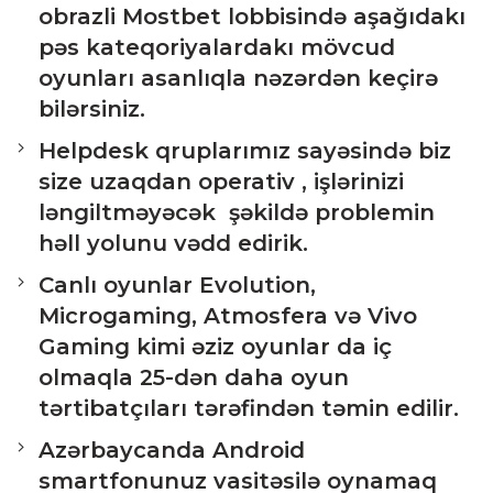
obrazli Mostbet lobbisində aşağıdakı
pəs kateqoriyalardakı mövcud
oyunları asanlıqla nəzərdən keçirə
bilərsiniz.
Helpdesk qruplarımız sayəsində biz
size uzaqdan operativ , işlərinizi
ləngiltməyəcək şəkildə problemin
həll yolunu vədd edirik.
Canlı oyunlar Evolution,
Microgaming, Atmosfera və Vivo
Gaming kimi əziz oyunlar da iç
olmaqla 25-dən daha oyun
tərtibatçıları tərəfindən təmin edilir.
Azərbaycanda Android
smartfonunuz vasitəsilə oynamaq