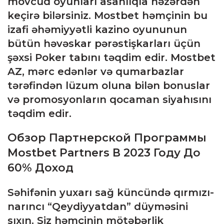
mövcud oyunları asanlıqla nəzərdən
keçirə bilərsiniz. Mostbet həmçinin bu
izafi əhəmiyyətli kazino oyununun
bütün həvəskar pərəstişkarları üçün
şəxsi Poker tabını təqdim edir. Mostbet
AZ, mərc edənlər və qumarbazlar
tərəfindən lüzum oluna bilən bonuslar
və promosyonların qocaman siyahısını
təqdim edir.
Обзор Партнерской Программы
Mostbet Partners В 2023 Году До
60% Доход
Səhifənin yuxarı sağ küncündə qırmızı-
narıncı “Qeydiyyatdan” düyməsini
sıxın. Siz həmçinin mötəbərlik