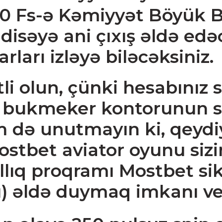
50 Fs-ə Kəmiyyət Böyük 
disəyə ani çıxış əldə edə
rları izləyə biləcəksiniz.
i olun, çünki hesabınız sı
et bukmeker kontorunun 
Həm də unutmayın ki, qey
ostbet
aviator oyunu sizi
llıq proqramı Mostbet si
sı) əldə duymaq imkanı ver