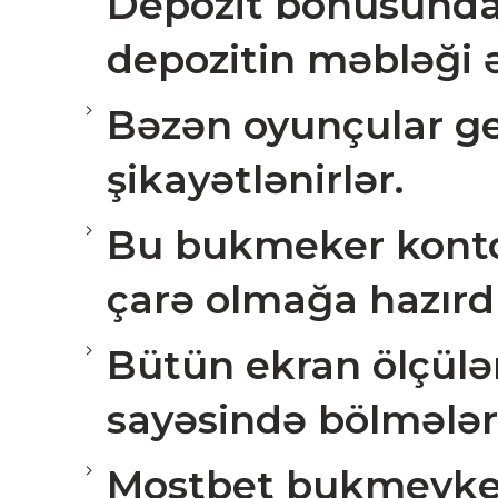
Depozit bonusundan
depozitin məbləği ə
Bəzən oyunçular g
şikayətlənirlər.
Bu bukmeker kontor
çarə olmağa hazırdı
Bütün ekran ölçülə
sayəsində bölmələr 
Mоstbеt bukmеykеr 