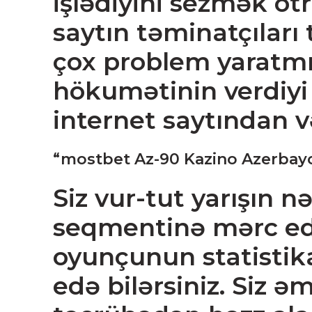
işlədiyini sezmək ötr
saytın təminatçıları
çox problem yaratmı
hökumətinin verdiyi 
internet saytından v
“mostbet Az-90 Kazino Azerba
Siz vur-tut yarışın 
seqmentinə mərc edə 
oyunçunun statistika
edə bilərsiniz. Siz