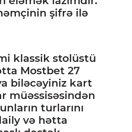
n eləmək lazımdır.
əmçinin şifrə ilə
mi klassik stolüstü
ətta Mostbet 27
a biləcəyiniz kart
mar müəssisəsindən
unların turlarını
daily və hətta