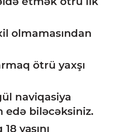
ldə etmək ötrü ilk
xil olmamasından
rmaq ötrü yaxşı
ül naviqasiya
 edə biləcəksiniz.
 18 yаşını