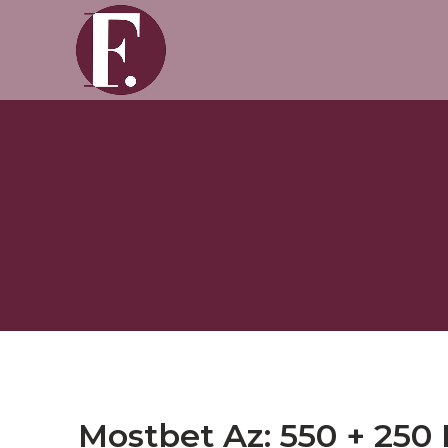
Mostbet Az: 550 + 25