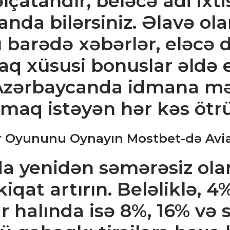
çatandır, beləcə adi ixti
nda bilərsiniz. Əlavə ola
ı barədə xəbərlər, eləcə 
aq xüsusi bonuslar əldə e
Azərbaycanda idmana mə
amaq istəyən hər kəs ötr
r Oyununu Oynayın Mostbet-də Avi
a yenidən səmərəsiz ola
kiqat artırın. Beləliklə,
ar halında isə 8%, 16% və 